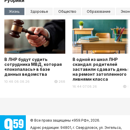
Рубрики
Жизнь
Здоровье
Общество
Образование
Экон
В ЛНР будут судить
В одной из школ ЛНР
сотрудника МВД, которая
скандал: родителей
«покопалась» в базе
заставили сдавать деньг
данных ведомства
на ремонт затопленного
ливнями класса
10:48 08.08.26
268
16:44 07.08.26
6
© Все права защищены «959.РФ»,
2026.
Адрес редакции: 94801, г. Свердловск, ул. Энгельса,