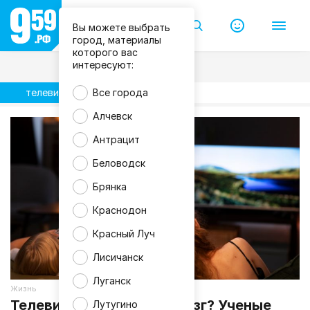
Вы можете выбрать
город, материалы
которого вас
интересуют:
телевидение
Все города
Алчевск
Антрацит
Беловодск
Брянка
Краснодон
Красный Луч
Лисичанск
Луганск
Жизнь
Телевизор «съедает» мозг? Ученые
Лутугино