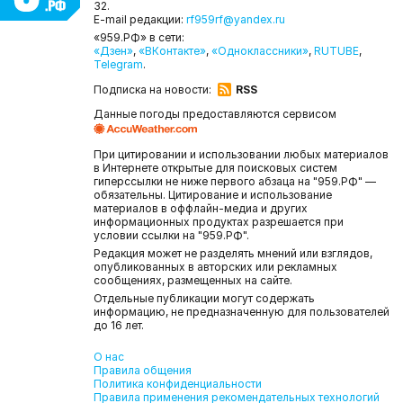
32.
E-mail редакции:
rf959rf@yandex.ru
«959.РФ» в сети:
«Дзен»
,
«ВКонтакте»
,
«Одноклассники»
,
RUTUBE
,
Telegram
.
Подписка на новости:
RSS
Данные погоды предоставляются сервисом
При цитировании и использовании любых материалов
в Интернете открытые для поисковых систем
гиперссылки не ниже первого абзаца на "959.РФ" —
обязательны. Цитирование и использование
материалов в оффлайн-медиа и других
информационных продуктах разрешается при
условии ссылки на "959.РФ".
Редакция может не разделять мнений или взглядов,
опубликованных в авторских или рекламных
сообщениях, размещенных на сайте.
Отдельные публикации могут содержать
информацию, не предназначенную для пользователей
до 16 лет.
О нас
Правила общения
Политика конфиденциальности
Правила применения рекомендательных технологий