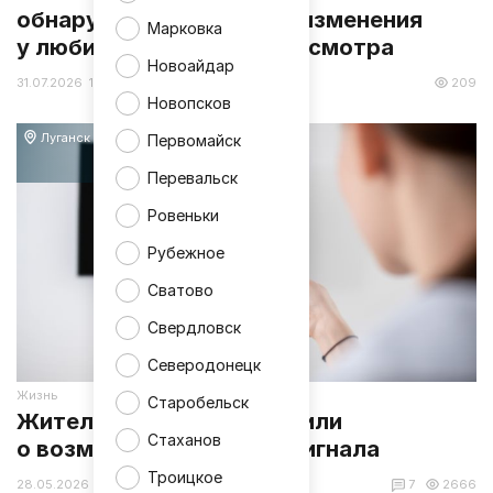
обнаружили тревожные изменения
Марковка
у любителей долгого просмотра
Новоайдар
31.07.2026 16:46
209
Новопсков
Луганск
Первомайск
Перевальск
Ровеньки
Рубежное
Сватово
Свердловск
Северодонецк
Жизнь
Старобельск
Жителей ЛНР предупредили
Стаханов
о возможных сбоях ТВ-сигнала
Троицкое
28.05.2026 13:24
7
2666