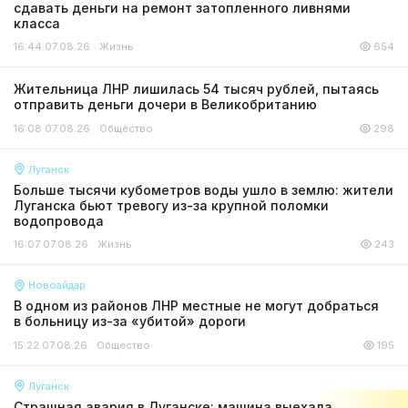
сдавать деньги на ремонт затопленного ливнями
класса
16:44 07.08.26
Жизнь
654
Жительница ЛНР лишилась 54 тысяч рублей, пытаясь
отправить деньги дочери в Великобританию
16:08 07.08.26
Общество
298
Луганск
Больше тысячи кубометров воды ушло в землю: жители
Луганска бьют тревогу из-за крупной поломки
водопровода
16:07 07.08.26
Жизнь
243
Новоайдар
В одном из районов ЛНР местные не могут добраться
в больницу из-за «убитой» дороги
15:22 07.08.26
Общество
195
Луганск
Страшная авария в Луганске: машина выехала