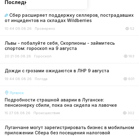
Последние новости
Сбер расширяет поддержку селлеров, пострадавших
от инцидентов на складах Wildberries
10:44 09.08.26
Проверено
52
Львы - побалуйте себя, Скорпионы - займитесь
спортом: гороскоп на 9 августа
20:21 08.08.26
Гороскоп
163
Дожди с грозами ожидаются в ЛНР 9 августа
19:44 08.08.26
Погода
601
Луганск
Подробности страшной аварии в Луганске:
пенсионерку сбили, пока она сидела на лавочке
15:27 08.08.26
Происшествия
302
Луганчане могут зарегистрировать бизнес в мобильном
приложении Сбера без посещения налоговой