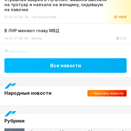
на тротуар и наехала на женщину, сидевшую
на лавочке
15:04 07.08.26
Происшествия
1569
В ЛНР меняют главу МВД
14:55 07.08.26
Жизнь
835
Краснодон
Две пенсионерки из Краснодона организовали
«наркотический» бизнес и попали в тюрьму
Все новости
14:04 07.08.26
Общество
348
Народные новости
+ Прислать
новость
Рубрики