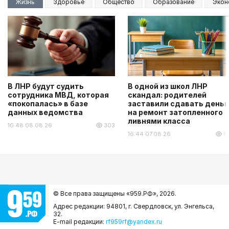
Жизнь
Здоровье
Общество
Образование
Экон
В ЛНР будут судить
В одной из школ ЛНР
сотрудника МВД, которая
скандал: родителей
«покопалась» в базе
заставили сдавать деньг
данных ведомства
на ремонт затопленного
ливнями класса
10:48 08.08.26
303
16:44 07.08.26
6
© Все права защищены «959.РФ»,
2026.
Адрес редакции: 94801, г. Свердловск, ул. Энгельса,
32.
E-mail редакции:
rf959rf@yandex.ru