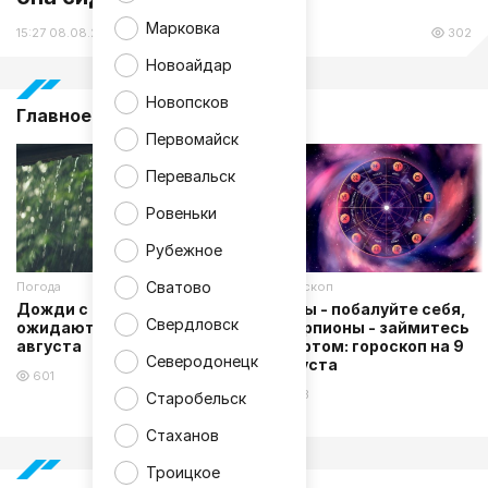
Марковка
15:27 08.08.26
Происшествия
302
Новоайдар
Новопсков
Главное за 24 часа
Первомайск
Перевальск
Ровеньки
Рубежное
Сватово
Погода
Гороскоп
Дожди с грозами
Львы - побалуйте себя,
Свердловск
ожидаются в ЛНР 9
Скорпионы - займитесь
августа
спортом: гороскоп на 9
Северодонецк
августа
601
163
Старобельск
Стаханов
Троицкое