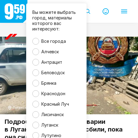
Вы можете выбрать
город, материалы
которого вас
интересуют:
Все города
Важно!
Алчевск
Антрацит
Беловодск
Брянка
Краснодон
Красный Луч
Луганск
Лисичанск
Подробности страшной аварии
Луганск
в Луганске: пенсионерку сбили, пока
Лутугино
она сидела на лавочке