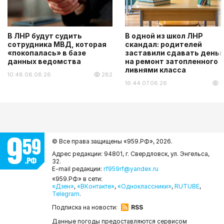
В ЛНР будут судить
В одной из школ ЛНР
сотрудника МВД, которая
скандал: родителей
«покопалась» в базе
заставили сдавать деньг
данных ведомства
на ремонт затопленного
ливнями класса
10:48 08.08.26
282
16:44 07.08.26
6
© Все права защищены «959.РФ»,
2026.
Адрес редакции: 94801, г. Свердловск, ул. Энгельса,
32.
E-mail редакции:
rf959rf@yandex.ru
«959.РФ» в сети:
«Дзен»
,
«ВКонтакте»
,
«Одноклассники»
,
RUTUBE
,
Telegram
.
Подписка на новости:
RSS
Данные погоды предоставляются сервисом