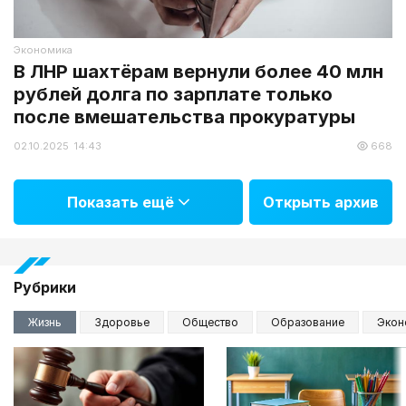
Экономика
В ЛНР шахтёрам вернули более 40 млн
рублей долга по зарплате только
после вмешательства прокуратуры
02.10.2025 14:43
668
Показать ещё
Открыть архив
Рубрики
Жизнь
Здоровье
Общество
Образование
Экон