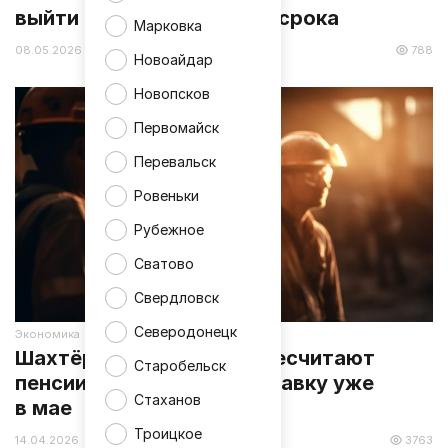
выйти на пенсию раньше срока
Марковка
08.05.2026 16:41
788
Новоайдар
Новопсков
Первомайск
Перевальск
Ровеньки
Рубежное
Сватово
Свердловск
Северодонецк
Экономика
Шахтёрам Донбасса пересчитают
Старобельск
пенсии: кто получит прибавку уже
Стаханов
в мае
Троицкое
14.04.2026 09:53
3763