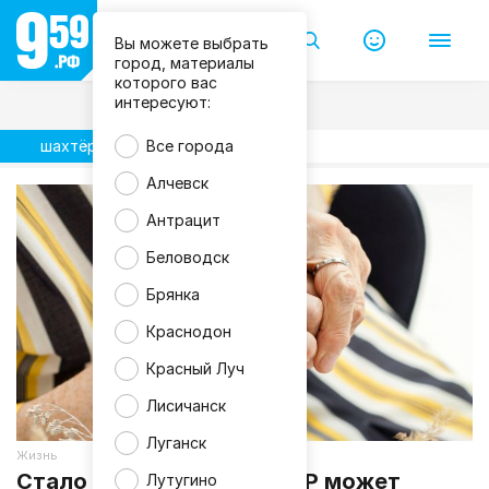
Вы можете выбрать
город, материалы
которого вас
интересуют:
шахтёры
Все города
Алчевск
Антрацит
Беловодск
Брянка
Краснодон
Красный Луч
Лисичанск
Луганск
Жизнь
Стало известно, кто в ЛНР может
Лутугино