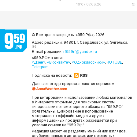
16:07 07.08.26
© Все права защищены «959.РФ»,
2026.
Адрес редакции: 94801, г. Свердловск, ул. Энгельса,
32.
E-mail редакции:
rf959rf@yandex.ru
«959.РФ» в сети:
«Дзен»
,
«ВКонтакте»
,
«Одноклассники»
,
RUTUBE
,
Telegram
.
Подписка на новости:
RSS
Данные погоды предоставляются сервисом
При цитировании и использовании любых материалов
в Интернете открытые для поисковых систем
гиперссылки не ниже первого абзаца на "959.РФ" —
обязательны. Цитирование и использование
материалов в оффлайн-медиа и других
информационных продуктах разрешается при
условии ссылки на "959.РФ".
Редакция может не разделять мнений или взглядов,
опубликованных в авторских или рекламных