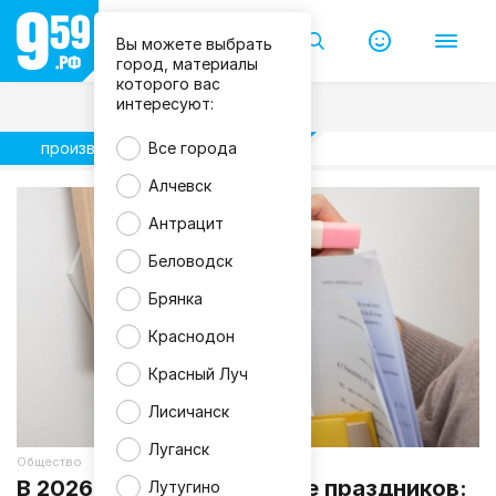
Вы можете выбрать
город, материалы
которого вас
интересуют:
производственный календарь
Все города
Алчевск
Антрацит
Беловодск
Брянка
Краснодон
Красный Луч
Лисичанск
Луганск
Общество
В 2026 году будет больше праздников:
Лутугино