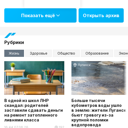
Показать ещё
Открыть архив
Рубрики
Жизнь
Здоровье
Общество
Образование
Экон
Луганск
В одной из школ ЛНР
Больше тысячи
скандал: родителей
кубометров воды ушло
заставили сдавать деньги
в землю: жители Луганск
на ремонт затопленного
бьют тревогу из-за
ливнями класса
крупной поломки
водопровода
16:44 07.08.26
192