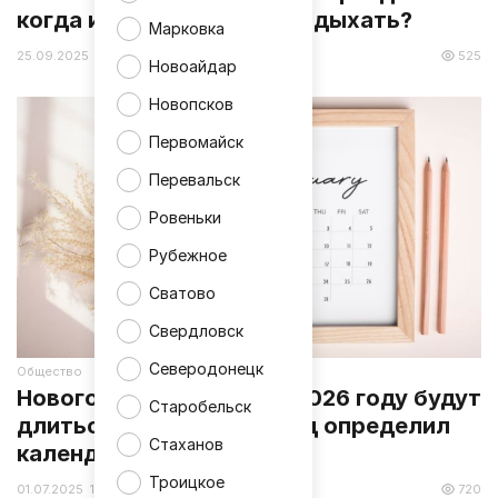
когда и сколько будем отдыхать?
Марковка
25.09.2025 12:39
525
Новоайдар
Новопсков
Первомайск
Перевальск
Ровеньки
Рубежное
Сватово
Свердловск
Северодонецк
Общество
Новогодние каникулы в 2026 году будут
Старобельск
длиться 12 дней: Минтруд определил
Стаханов
календарь выходных
Троицкое
01.07.2025 11:51
720