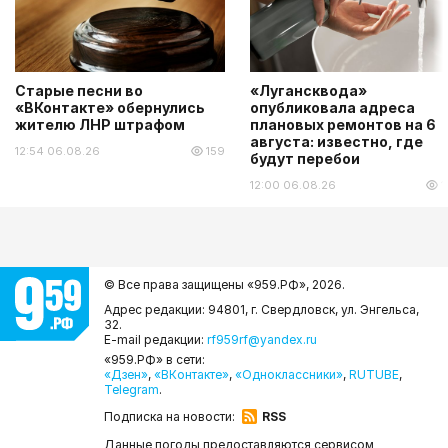
Старые песни во
«Лугансквода»
«ВКонтакте» обернулись
опубликовала адреса
жителю ЛНР штрафом
плановых ремонтов на 6
августа: известно, где
12:54 06.08.26
159
будут перебои
12:00 06.08.26
1
© Все права защищены «959.РФ»,
2026.
Адрес редакции: 94801, г. Свердловск, ул. Энгельса,
32.
E-mail редакции:
rf959rf@yandex.ru
«959.РФ» в сети:
«Дзен»
,
«ВКонтакте»
,
«Одноклассники»
,
RUTUBE
,
Telegram
.
Подписка на новости:
RSS
Данные погоды предоставляются сервисом