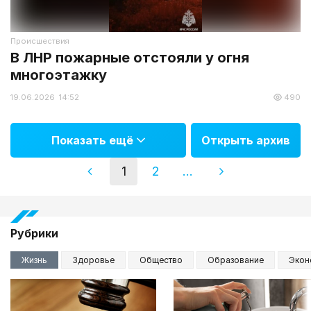
Происшествия
В ЛНР пожарные отстояли у огня
многоэтажку
19.06.2026 14:52
490
Показать ещё
Открыть архив
1
2
...
Рубрики
Жизнь
Здоровье
Общество
Образование
Экон