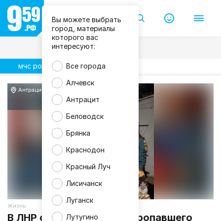
Вы можете выбрать
город, материалы
которого вас
интересуют:
мчс россии
Все города
Алчевск
Антрацит
Антрацит
Беловодск
Брянка
Краснодон
Красный Луч
Лисичанск
Луганск
Жизнь
В ЛНР спасатели нашли пропавшего
Лутугино