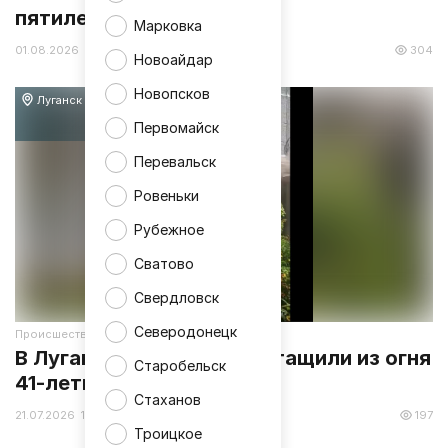
пятилетнего мальчика
Марковка
01.08.2026 19:05
304
Новоайдар
Новопсков
Луганск
Первомайск
Перевальск
Ровеньки
Рубежное
Сватово
Свердловск
Северодонецк
Происшествия
В Луганске пожарные вытащили из огня
Старобельск
41-летнего мужчину
Стаханов
21.07.2026 13:58
197
Троицкое