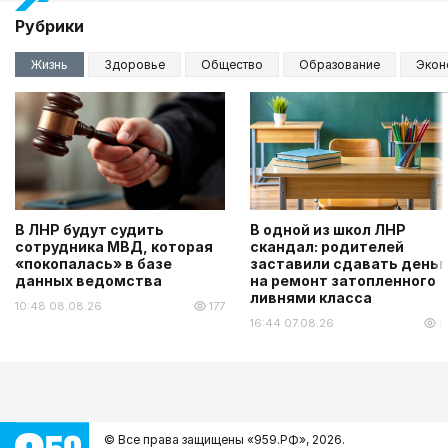
Рубрики
Жизнь
Здоровье
Общество
Образование
Экон
В ЛНР будут судить
В одной из школ ЛНР
сотрудника МВД, которая
скандал: родителей
«покопалась» в базе
заставили сдавать деньг
данных ведомства
на ремонт затопленного
ливнями класса
10:48 08.08.26
177
16:44 07.08.26
5
© Все права защищены «959.РФ»,
2026.