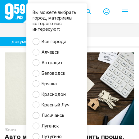
Вы можете выбрать
город, материалы
которого вас
интересуют:
документы
Все города
Алчевск
Антрацит
Беловодск
Брянка
Краснодон
Красный Луч
Лисичанск
Луганск
Жизнь
Авто можно будет оформить проще,
Лутугино