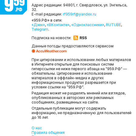
Адрес редакции: 94801, г. Свердловск, ул. Энгельса,
32.
E-mail редакции:
rf959rf@yandex.ru
«959.РФ» в сети:
«Дзен»
,
«ВКонтакте»
,
«Одноклассники»
,
RUTUBE
,
Telegram
.
Подписка на новости:
RSS
Данные погоды предоставляются сервисом
При цитировании и использовании любых материалов
в Интернете открытые для поисковых систем
гиперссылки не ниже первого абзаца на "959.РФ" —
обязательны. Цитирование и использование
материалов в оффлайн-медиа и других
информационных продуктах разрешается при
условии ссылки на "959.РФ".
Редакция может не разделять мнений или взглядов,
опубликованных в авторских или рекламных
сообщениях, размещенных на сайте.
Отдельные публикации могут содержать
информацию, не предназначенную для пользователей
до 16 лет.
О нас
Правила общения