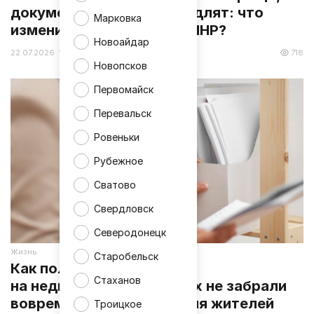
документы на жилье продлят: что
Марковка
изменится для жителей ЛНР?
Новоайдар
22.07.2026 17:32
718
Новопсков
Первомайск
Перевальск
Ровеньки
Рубежное
Сватово
Свердловск
Северодонецк
Жизнь
Старобельск
Как получить документы
Стаханов
на недвижимость, если их не забрали
вовремя: разъяснение для жителей
Троицкое