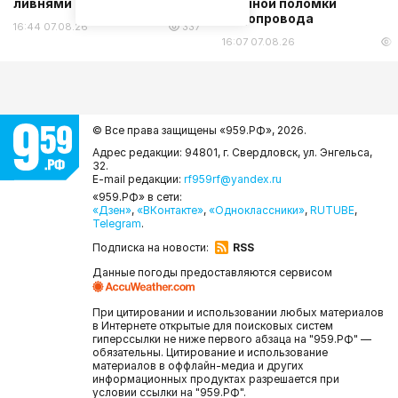
ливнями класса
крупной поломки
водопровода
16:44 07.08.26
337
16:07 07.08.26
© Все права защищены «959.РФ»,
2026.
Адрес редакции: 94801, г. Свердловск, ул. Энгельса,
32.
E-mail редакции:
rf959rf@yandex.ru
«959.РФ» в сети:
«Дзен»
,
«ВКонтакте»
,
«Одноклассники»
,
RUTUBE
,
Telegram
.
Подписка на новости:
RSS
Данные погоды предоставляются сервисом
При цитировании и использовании любых материалов
в Интернете открытые для поисковых систем
гиперссылки не ниже первого абзаца на "959.РФ" —
обязательны. Цитирование и использование
материалов в оффлайн-медиа и других
информационных продуктах разрешается при
условии ссылки на "959.РФ".