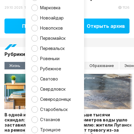
Марковка
29.10.2025 15:09
1126
Новоайдар
Показать ещё
Открыть архив
Новопсков
Первомайск
Перевальск
Рубрики
Ровеньки
Жизнь
Здоровье
Общество
Образование
Экон
Рубежное
Луганск
Сватово
Свердловск
Северодонецк
Старобельск
В одной из школ ЛНР
Больше тысячи
Стаханов
скандал: родителей
кубометров воды ушло
заставили сдавать деньги
в землю: жители Луганск
Троицкое
на ремонт затопленного
бьют тревогу из-за