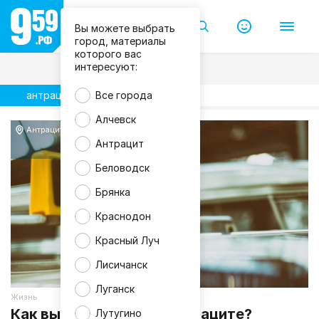
Вы можете выбрать
город, материалы
которого вас
интересуют:
антрацит такси
Все города
Алчевск
Антрацит
Антрацит
Беловодск
Брянка
Краснодон
Красный Луч
Лисичанск
Луганск
Жизнь
Как вызвать такси в Антраците?
Лутугино