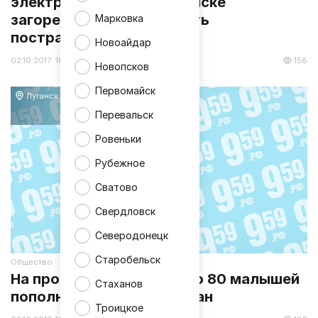
электропроводки в Луганске
загорелась квартира, есть
Марковка
пострадавший
Новоайдар
02.10.2017 16:14
158
Новопсков
Первомайск
Луганск
Перевальск
Ровеньки
Рубежное
Сватово
Свердловск
Северодонецк
Старобельск
Общество
На прошлой неделе около 80 малышей
Стаханов
пополнили семью луганчан
Троицкое