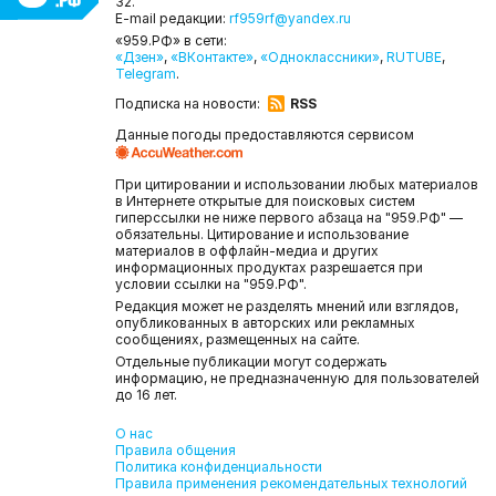
32.
E-mail редакции:
rf959rf@yandex.ru
«959.РФ» в сети:
«Дзен»
,
«ВКонтакте»
,
«Одноклассники»
,
RUTUBE
,
Telegram
.
Подписка на новости:
RSS
Данные погоды предоставляются сервисом
При цитировании и использовании любых материалов
в Интернете открытые для поисковых систем
гиперссылки не ниже первого абзаца на "959.РФ" —
обязательны. Цитирование и использование
материалов в оффлайн-медиа и других
информационных продуктах разрешается при
условии ссылки на "959.РФ".
Редакция может не разделять мнений или взглядов,
опубликованных в авторских или рекламных
сообщениях, размещенных на сайте.
Отдельные публикации могут содержать
информацию, не предназначенную для пользователей
до 16 лет.
О нас
Правила общения
Политика конфиденциальности
Правила применения рекомендательных технологий