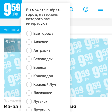
Вы можете выбрать
город, материалы
которого вас
интересуют:
Новости
Все города
Алчевск
Луганск
Антрацит
Беловодск
Брянка
Краснодон
Красный Луч
Лисичанск
Происшествия
Луганск
Из-за короткого замыкания
Лутугино