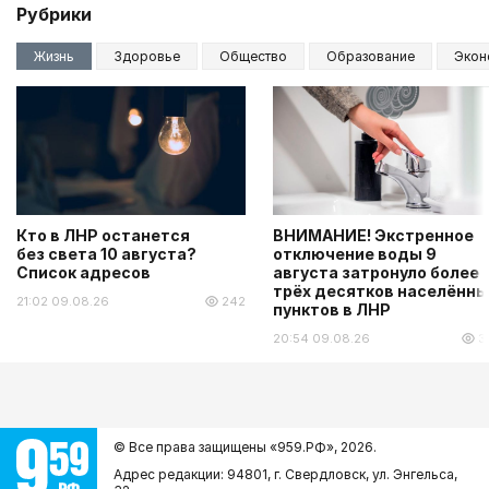
Рубрики
Жизнь
Здоровье
Общество
Образование
Экон
Кто в ЛНР останется
ВНИМАНИЕ! Экстренное
без света 10 августа?
отключение воды 9
Список адресов
августа затронуло более
трёх десятков населённы
21:02 09.08.26
242
пунктов в ЛНР
20:54 09.08.26
3
© Все права защищены «959.РФ»,
2026.
Адрес редакции: 94801, г. Свердловск, ул. Энгельса,