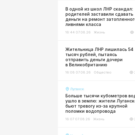
В одной из школ ЛНР скандал:
родителей заставили сдавать
деньги на ремонт затопленног
ливнями класса
16:44 07.08.26
Жизнь
Жительница ЛНР лишилась 54
тысяч рублей, пытаясь
отправить деньги дочери
в Великобританию
16:08 07.08.26
Общество
Луганск
Больше тысячи кубометров во
ушло в землю: жители Луганск
бьют тревогу из-за крупной
поломки водопровода
16:07 07.08.26
Жизнь