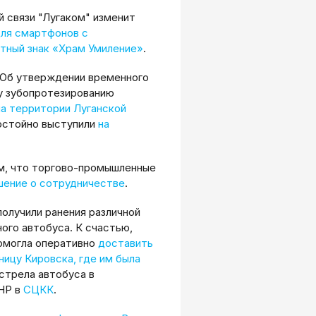
й связи "Лугаком" изменит
для смартфонов с
тный знак «Храм Умиление»
.
"Об утверждении временного
у зубопротезированию
а территории Луганской
остойно выступили
на
ом, что торгово-промышленные
шение о сотрудничестве
.
получили ранения различной
го автобуса. К счастью,
омогла оперативно
доставить
ицу Кировска, где им была
стрела автобуса в
НР в
СЦКК
.