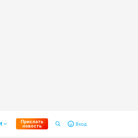
Прислать
И
Вход
новость