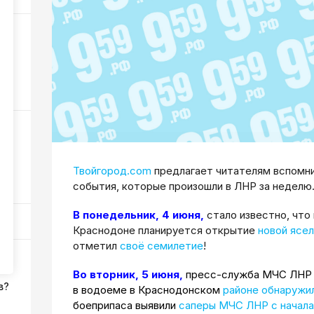
и
,
258
ра
Твойгород.com
предлагает читателям вспомни
54
события, которые произошли в ЛНР за неделю
В понедельник,
4 июня,
стало известно, что
Краснодоне планируется открытие
новой ясел
отметил
своё семилетие
!
Во вторник, 5 июня,
пресс-служба МЧС ЛНР 
в?
в водоеме в Краснодонском
районе обнаружи
боеприпаса выявили
саперы МЧС ЛНР с начала