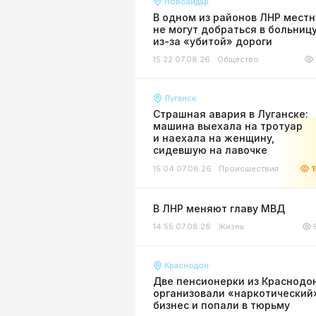
Новоайдар
В одном из районов ЛНР мест
не могут добраться в больниц
из-за «убитой» дороги
15:22 07.08.26
Общество
Луганск
Страшная авария в Луганске:
машина выехала на тротуар
и наехала на женщину,
сидевшую на лавочке
15:04 07.08.26
Происшествия
1
В ЛНР меняют главу МВД
14:55 07.08.26
Жизнь
Краснодон
Две пенсионерки из Краснодо
организовали «наркотический
бизнес и попали в тюрьму