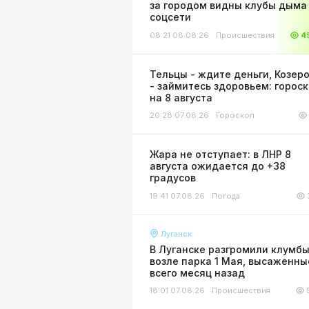
за городом видны клубы дыма 
соцсети
08:21 08.08.26
Происшествия
4
Тельцы - ждите деньги, Козер
- займитесь здоровьем: горос
на 8 августа
20:28 07.08.26
Гороскоп
Жара не отступает: в ЛНР 8
августа ожидается до +38
градусов
19:41 07.08.26
Погода
Луганск
В Луганске разгромили клумб
возле парка 1 Мая, высаженны
всего месяц назад
18:01 07.08.26
Происшествия