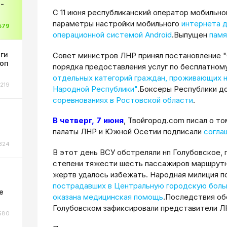
-
С 11 июня республиканский оператор мобильно
параметры настройки мобильного
интернета 
579
операционной системой Android
.Выпущен
памя
оги
Совет министров ЛНР принял постановление 
коп
порядка предоставления услуг по бесплатном
отдельных категорий граждан, проживающих н
219
Народной Республики"
.Боксеры Республики д
соревнованиях в Ростовской области
.
В четверг, 7 июня
, Твойгород.com писал о т
палаты ЛНР и Южной Осетии подписали
согла
324
В этот день ВСУ обстреляли нп Голубовское, 
степени тяжести шесть пассажиров маршрутно
жертв удалось избежать. Народная милиция п
ы
пострадавших в Центральную городскую больн
е
оказана медицинская помощь
.Последствия об
Голубовском зафиксировали представители Л
580