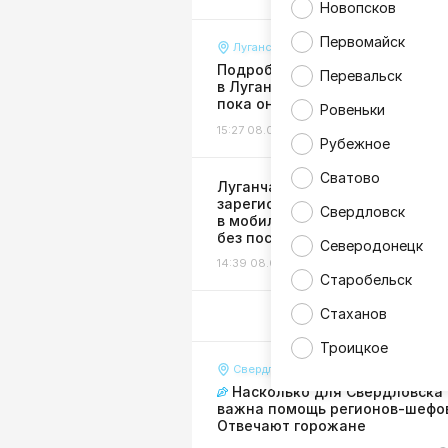
Новопсков
Первомайск
Луганск
Подробности страшной авари
Перевальск
в Луганске: пенсионерку сбили
пока она сидела на лавочке
Ровеньки
15:27 08.08.26
Происшествия
Рубежное
Сватово
Луганчане могут
зарегистрировать бизнес
Свердловск
в мобильном приложении Сбе
без посещения налоговой
Северодонецк
14:39 08.08.26
Экономика
Старобельск
Стаханов
Троицкое
Свердловск
Насколько для Свердловска
важна помощь регионов-шефо
Отвечают горожане