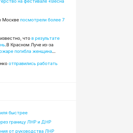
терство на фестивале «Весна
 в Москве
посмотрели более 7
 известно, что
в результате
ень
.В Красном Луче из-за
пожаре погибла женщина
...
нко
отправились работать
биля быстрее
рез границу ЛНР и ДНР
ения от руководства ЛНР