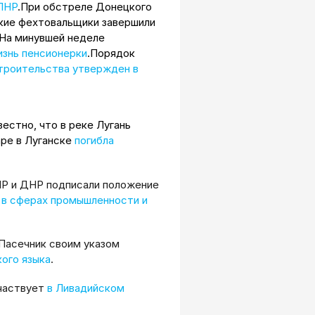
 ЛНР
.При обстреле Донецкого
ские фехтовальщики завершили
.На минувшей неделе
изнь пенсионерки
.Порядок
троительства утвержден в
естно, что в реке Лугань
аре в Луганске
погибла
Р и ДНР подписали положение
 в сферах промышленности и
Пасечник своим указом
ого языка
.
участвует
в Ливадийском