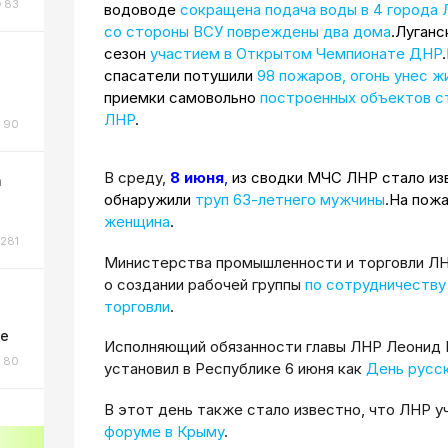
83
водоводе
сокращена подача воды в 4 города
со стороны ВСУ повреждены два дома
.Луган
сезон
участием в Открытом Чемпионате ДНР
спасатели потушили
98 пожаров, огонь унес ж
приемки самовольно
построенных объектов с
ЛНР
.
90
В среду,
8 июня
,
из сводки МЧС ЛНР стало изв
а
обнаружили
труп 63-летнего мужчины
.На пож
женщина
.
281
Министерства промышленности и торговли ЛН
о создании рабочей группы
по сотрудничеству
торговли
.
ке
Исполняющий обязанности главы ЛНР Леонид 
80
установил в Республике 6 июня как
День русск
В этот день также стало известно, что ЛНР 
форуме в Крыму
.