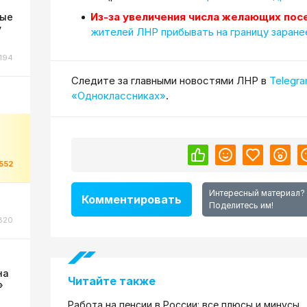
Из-за увеличения числа желающих пос
ные
у
жителей ЛНР прибывать на границу заране
194
Cледите за главными новостями ЛНР в
Telegr
«Одноклассниках»
.
552
Интересный материал?
Комментировать
Поделитесь им!
820
на
Читайте также
»
Работа на пенсии в России: все плюсы и минусы