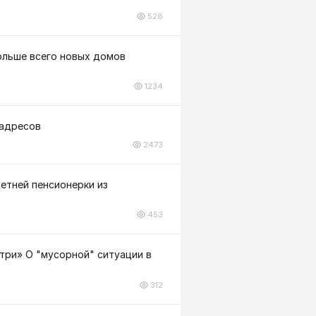
528
больше всего новых домов
1234
 адресов
2473
летней пенсионерки из
453
три» О "мусорной" ситуации в
312