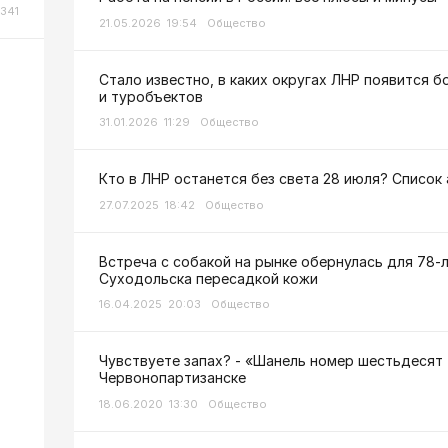
341
21.05.2026 19:54
Общество
Стало известно, в каких округах ЛНР появится 
и туробъектов
31.01.2026 11:29
Общество
Кто в ЛНР останется без света 28 июля? Список
27.07.2025 18:42
Общество
Встреча с собакой на рынке обернулась для 78-
Суходольска пересадкой кожи
16.04.2025 20:03
Общество
Чувствуете запах? - «Шанель номер шестьдесят 
Червонопартизанске
18.06.2020 13:30
Общество