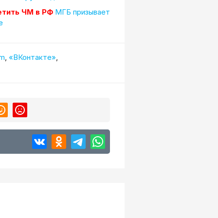
етить ЧМ в РФ
МГБ призывает
е
am
,
«ВКонтакте»
,