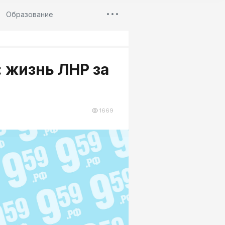
Образование
 жизнь ЛНР за
1669