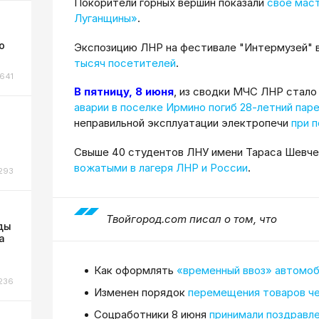
Покорители горных вершин показали
свое мас
Луганщины»
.
о
Экспозицию ЛНР на фестивале "Интермузей"
тысяч посетителей
.
641
В пятницу, 8 июня
, из сводки МЧС ЛНР стало
аварии в поселке Ирмино погиб 28-летний пар
неправильной эксплуатации электропечи
при 
Свыше 40 студентов ЛНУ имени Тараса Шевче
вожатыми в лагеря ЛНР и России
.
293
Твойгород.com писал о том, что
ды
а
Как оформлять
«временный ввоз» автомо
236
Изменен порядок
перемещения товаров че
Соцработники 8 июня
принимали поздравл