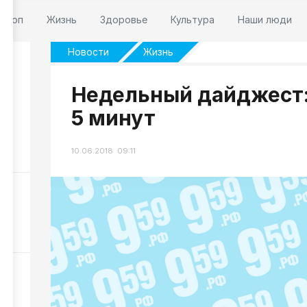
оскоп
Жизнь
Здоровье
Культура
Наши люди
Новости
Жизнь
Недельный дайджест:
5 минут
10.06.2018 09:11
32
м:
146
497