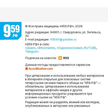
© Все права защищены «959.РФ»,
2026.
Адрес редакции: 94801, г. Свердловск, ул. Энгельса,
32.
E-mail редакции:
rf959rf@yandex.ru
«959.РФ» в сети:
«Дзен»
,
«ВКонтакте»
,
«Одноклассники»
,
RUTUBE
,
Telegram
.
Подписка на новости:
RSS
Данные погоды предоставляются сервисом
При цитировании и использовании любых материалов
в Интернете открытые для поисковых систем
гиперссылки не ниже первого абзаца на "959.РФ" —
обязательны. Цитирование и использование
материалов в оффлайн-медиа и других
информационных продуктах разрешается при
условии ссылки на "959.РФ".
Редакция может не разделять мнений или взглядов,
опубликованных в авторских или рекламных