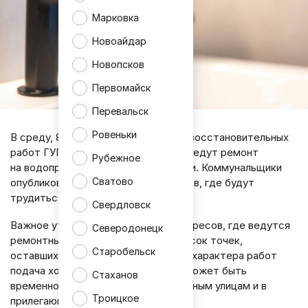
Марковка
Новоайдар
Новопсков
Первомайск
Перевальск
Ровеньки
В среду, 8 июля, бригады аварийно-восстановительных
работ ГУП ЛНР «Лугансквода» проведут ремонт
Рубежное
на водопроводных сетях республики. Коммунальщики
Сватово
опубликовали полный список адресов, где будут
трудиться специалисты.
Свердловск
Важное уточнение: это перечень адресов, где ведутся
Северодонецк
ремонтные работы, а не полный список точек,
Старобельск
оставшихся без воды. Однако из-за характера работ
подача холодного водоснабжения может быть
Стаханов
временно приостановлена по указанным улицам и в
Троицкое
прилегающих к ним районах.