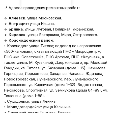
📍 Адреса проведения ремонтных работ:
🔹
Алчевск:
улица Московская.
🔹
Антрацит:
улица Ильича.
🔹
Брянка:
улицы Луговая, Полярная, Украинская.
🔹
Кировск
: улицы Батаршина, Мира, Островского.
🔹
Краснодонский район:
г. Краснодон: улица Титова; водовод по направлению
«500-ка новая», охватывающий ПНС «Микроцентр»,
ПНС «кв. Советский», ПНС Артема, ПНС «Клубная», а
также улицы: М. Кузькиной, Дзержинского, пр. Молодой
Гвардии, кв. Титова, ул. Базарная (дома 1–15), Нахимова,
Горняцкая, Лермонтова, Западная, Чапаева, Жданова,
Новостроевская, Луначарского, пер. Луначарского,
Пархоменко, ул. Кирпичная (дома 1–32), Водосточная,
Некрасова, Спортивная, ул. Земнухова (дома 64–89), ул.
Тюленина (дома 1–88).
г. Суходольск: улица Ленина.
г. Молодогвардейск: улица Калинина.
п. Северный: улицы Гагарина, Ленина.