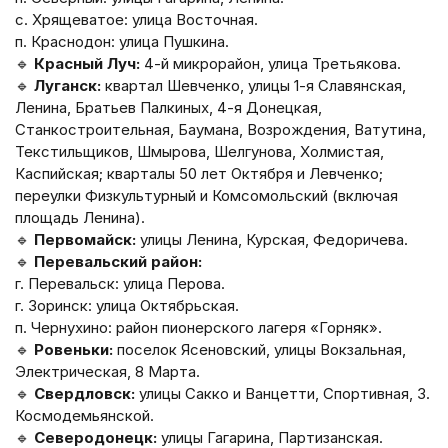
с. Хрящеватое: улица Восточная.
п. Краснодон: улица Пушкина.
🔹
Красный Луч:
4-й микрорайон, улица Третьякова.
🔹
Луганск:
квартал Шевченко, улицы 1-я Славянская,
Ленина, Братьев Палкиных, 4-я Донецкая,
Станкостроительная, Баумана, Возрождения, Ватутина,
Текстильщиков, Шмырова, Шелгунова, Холмистая,
Каспийская; кварталы 50 лет Октября и Левченко;
переулки Физкультурный и Комсомольский (включая
площадь Ленина).
🔹
Первомайск:
улицы Ленина, Курская, Федоричева.
🔹
Перевальский район:
г. Перевальск: улица Перова.
г. Зоринск: улица Октябрьская.
п. Чернухино: район пионерского лагеря «Горняк».
🔹
Ровеньки:
поселок Ясеновский, улицы Вокзальная,
Электрическая, 8 Марта.
🔹
Свердловск:
улицы Сакко и Ванцетти, Спортивная, З.
Космодемьянской.
🔹
Северодонецк:
улицы Гагарина, Партизанская.