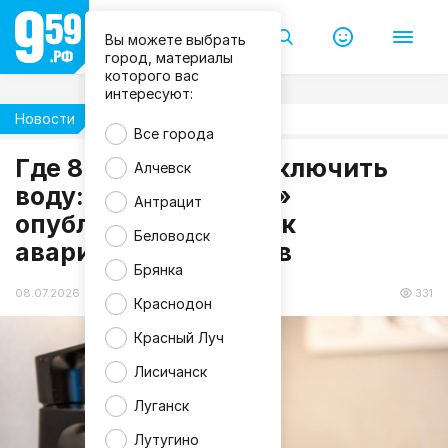
Вы можете выбрать
город, материалы
которого вас
интересуют:
Новости
Жизнь
Все города
Где 8 июля могут отключить
Алчевск
M
воду: «Лугансквода»
Антрацит
a
опубликовала график
g
n
Беловодск
аварийных ремонтов
i
f
Брянка
i
c
08.07.2026 10:23
331
Краснодон
Красный Луч
Лисичанск
Луганск
Лутугино