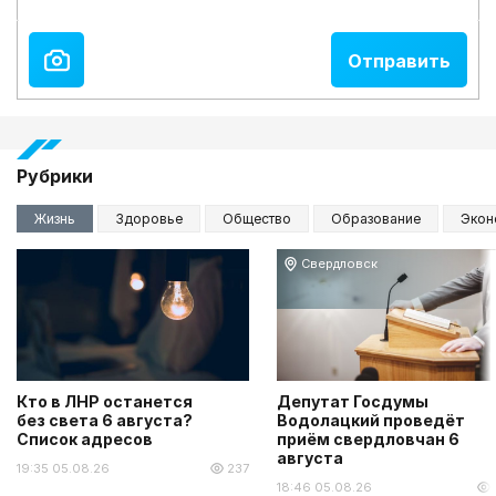
Рубрики
Жизнь
Здоровье
Общество
Образование
Экон
Свердловск
Кто в ЛНР останется
Депутат Госдумы
без света 6 августа?
Водолацкий проведёт
Список адресов
приём свердловчан 6
августа
19:35 05.08.26
237
18:46 05.08.26