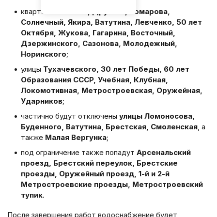
кварталы
Волкова, Дружбы, Комарова,
Солнечный, Якира, Ватутина, Левченко, 50 лет
Октября, Жукова, Гагарина, Восточный,
Дзержинского, Сазонова, Молодежный,
Норинского
;
улицы
Тухачевского, 30 лет Победы, 60 лет
Образования СССР, Учебная, Клубная,
Локомотивная, Метростроевская, Оружейная,
Ударников
;
частично будут отключены
улицы Ломоносова,
Буденного, Ватутина, Брестская, Смоленская
, а
также
Малая Вергунка
;
под ограничение также попадут
Арсенальский
проезд, Брестский переулок, Брестские
проезды, Оружейный проезд, 1-й и 2-й
Метростроевские проезды, Метростроевский
тупик
.
После завершения работ водоснабжение будет