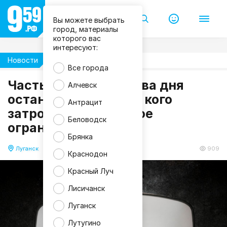
Вы можете выбрать
город, материалы
которого вас
интересуют:
Новости
Жизнь
Все города
Часть Луганска на два дня
Алчевск
m
останется без воды: кого
Антрацит
a
затронет масштабное
g
n
Беловодск
ограничение?
i
f
Брянка
i
c
Луганск
03.07.2026 18:26
909
Краснодон
Красный Луч
Лисичанск
Луганск
Лутугино