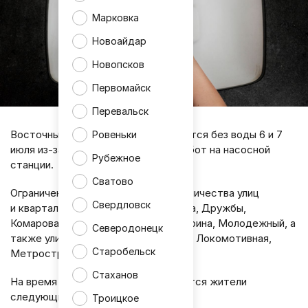
Марковка
Новоайдар
Новопсков
Первомайск
Перевальск
Восточные районы Луганска останутся без воды 6 и 7
Ровеньки
июля из-за проведения плановых работ на насосной
Рубежное
станции.
Сватово
Ограничение коснется большого количества улиц
Свердловск
и кварталов, среди которых Волкова, Дружбы,
Комарова, Жукова, Восточный, Гагарина, Молодежный, а
Северодонецк
также улицы Тухачевского, Клубная, Локомотивная,
Старобельск
Метростроевская и другие.
Стаханов
На время ремонта без воды останутся жители
следующих районов и улиц:
Троицкое