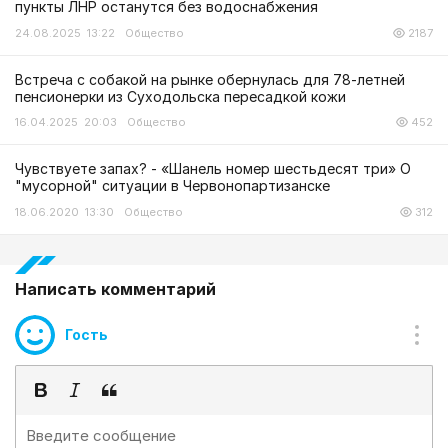
пункты ЛНР останутся без водоснабжения
24.08.2025 13:22
Общество
2187
Встреча с собакой на рынке обернулась для 78-летней
пенсионерки из Суходольска пересадкой кожи
16.04.2025 20:03
Общество
452
Чувствуете запах? - «Шанель номер шестьдесят три» О
"мусорной" ситуации в Червонопартизанске
18.06.2020 13:30
Общество
312
Написать комментарий
Гость