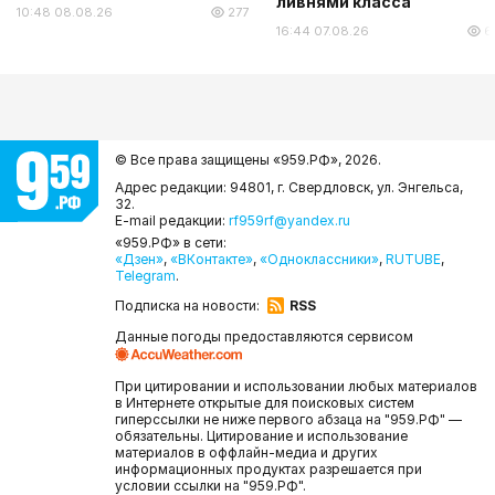
ливнями класса
10:48 08.08.26
277
16:44 07.08.26
6
© Все права защищены «959.РФ»,
2026.
Адрес редакции: 94801, г. Свердловск, ул. Энгельса,
32.
E-mail редакции:
rf959rf@yandex.ru
«959.РФ» в сети:
«Дзен»
,
«ВКонтакте»
,
«Одноклассники»
,
RUTUBE
,
Telegram
.
Подписка на новости:
RSS
Данные погоды предоставляются сервисом
При цитировании и использовании любых материалов
в Интернете открытые для поисковых систем
гиперссылки не ниже первого абзаца на "959.РФ" —
обязательны. Цитирование и использование
материалов в оффлайн-медиа и других
информационных продуктах разрешается при
условии ссылки на "959.РФ".