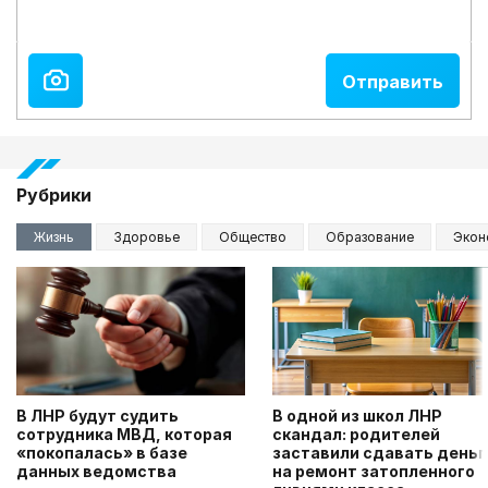
Рубрики
Жизнь
Здоровье
Общество
Образование
Экон
В ЛНР будут судить
В одной из школ ЛНР
сотрудника МВД, которая
скандал: родителей
«покопалась» в базе
заставили сдавать деньг
данных ведомства
на ремонт затопленного