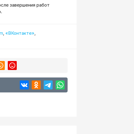
сле завершения работ
.
am
,
«ВКонтакте»
,