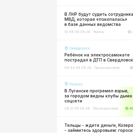
В ЛНР будут судить сотрудник
МВД, которая «покопалась»
в базе данных ведомства
10:48 08.08.26
Жизнь
Свердловск
Ребёнок на электросамокате
пострадал в ДТП в Свердловс
09:44 08.08.26
Происшествия
Луганск
В Луганске прогремел взрыв,
за городом видны клубы дыма 
соцсети
08:21 08.08.26
Происшествия
4
Тельцы - ждите деньги, Козер
- займитесь здоровьем: горос