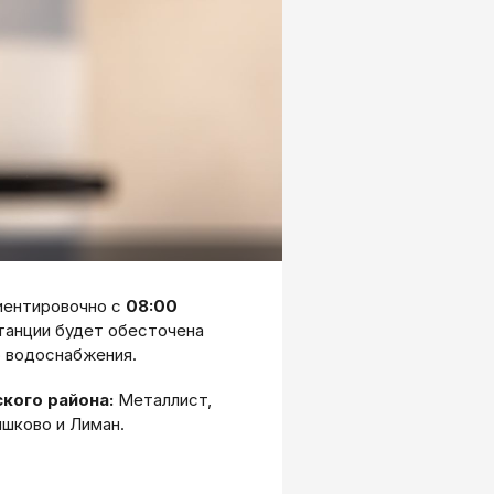
риентировочно с
08:00
танции будет обесточена
ю водоснабжения.
кого района:
Металлист,
ишково и Лиман.