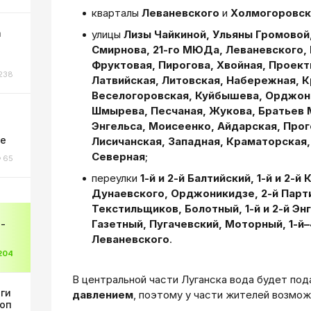
кварталы
Леваневского
и
Холмогоровск
а
улицы
Лизы Чайкиной, Ульяны Громовой,
Смирнова, 21-го МЮДа, Леваневского,
Фруктовая, Пирогова, Хвойная, Проект
238
Латвийская, Литовская, Набережная, 
Веселогоровская, Куйбышева, Орджон
Шмырева, Песчаная, Жукова, Братьев 
Энгельса, Моисеенко, Айдарская, Прог
ке
Лисичанская, Западная, Краматорская,
Северная
;
65
переулки
1-й и 2-й Балтийский, 1-й и 2-
Дунаевского, Орджоникидзе, 2-й Парти
Текстильщиков, Болотный, 1-й и 2-й Эн
Газетный, Пугачевский, Моторный, 1-й–4
-
Леваневского
.
204
В центральной части Луганска вода будет по
оги
давлением
, поэтому у части жителей возмож
коп