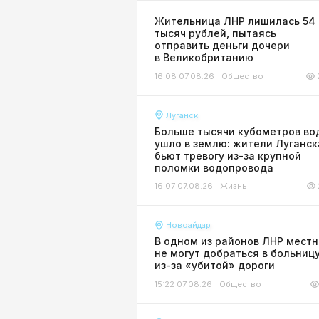
Жительница ЛНР лишилась 54
тысяч рублей, пытаясь
отправить деньги дочери
в Великобританию
16:08 07.08.26
Общество
Луганск
Больше тысячи кубометров во
ушло в землю: жители Луганск
бьют тревогу из-за крупной
поломки водопровода
16:07 07.08.26
Жизнь
Новоайдар
В одном из районов ЛНР мест
не могут добраться в больниц
из-за «убитой» дороги
15:22 07.08.26
Общество