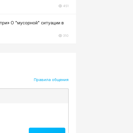
451
три» О "мусорной" ситуации в
310
Правила общения