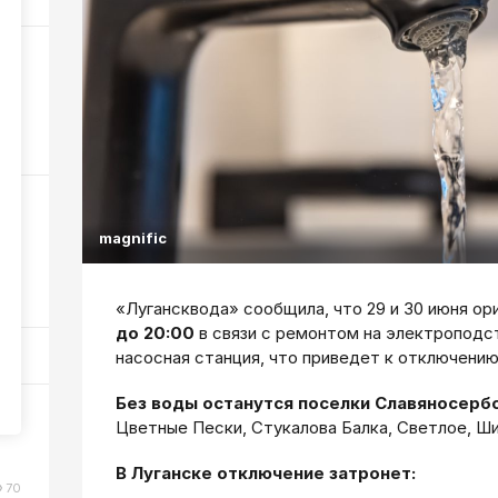
ра
44
magnific
в?
68
«Лугансквода» сообщила, что 29 и 30 июня о
до 20:00
в связи с ремонтом на электроподс
насосная станция, что приведет к отключени
Без воды останутся поселки Славяносербс
Цветные Пески, Стукалова Балка, Светлое, Ш
В Луганске отключение затронет:
70