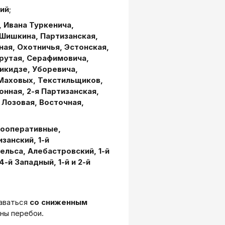
ий
;
 Ивана Туркенича,
 Шишкина, Партизанская,
ная, Охотничья, Эстонская,
Крутая, Серафимовича,
икидзе, Уборевича,
Маховых, Текстильщиков,
онная, 2-я Партизанская,
 Лозовая, Восточная,
й Кооперативные,
занский, 1-й
гельса, Алебастровский, 1-й
-й Западный, 1-й и 2-й
даваться
со сниженным
ны перебои.