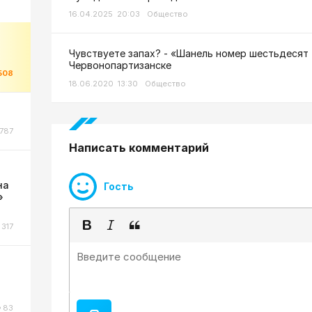
16.04.2025 20:03
Общество
Чувствуете запах? - «Шанель номер шестьдесят 
Червонопартизанске
508
18.06.2020 13:30
Общество
787
Написать комментарий
на
Гость
»
317
83