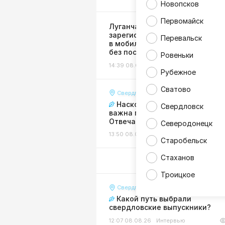
Новопсков
Первомайск
Луганчане могут
зарегистрировать бизнес
Перевальск
в мобильном приложении Сбе
без посещения налоговой
Ровеньки
14:39 08.08.26
Экономика
Рубежное
Сватово
Свердловск
Насколько для Свердловска
Свердловск
важна помощь регионов-шефо
Отвечают горожане
Северодонецк
13:50 08.08.26
Интервью
Старобельск
Стаханов
Троицкое
Свердловск
Какой путь выбрали
свердловские выпускники?
12:07 08.08.26
Интервью