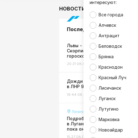
интересуют:
НОВОСТИ
В мире
Гор
Все города
Алчевск
Последние новости
Антрацит
Львы - побалуйте себя,
Беловодск
Скорпионы - займитесь спорто
гороскоп на 9 августа
Брянка
20:21 08.08.26
Гороскоп
Краснодон
Красный Луч
Дожди с грозами ожидаются
в ЛНР 9 августа
Лисичанск
19:44 08.08.26
Погода
Луганск
Лутугино
Луганск
Подробности страшной авари
Марковка
в Луганске: пенсионерку сбили
пока она сидела на лавочке
Новоайдар
15:27 08.08.26
Происшествия