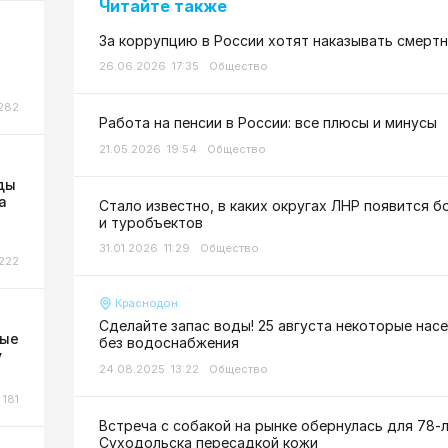
Читайте также
За коррупцию в России хотят наказывать смерт
26.06.2026 17:35
Общество
282
Работа на пенсии в России: все плюсы и минусы
21.05.2026 19:54
Общество
ды
а
Стало известно, в каких округах ЛНР появится 
и туробъектов
31.01.2026 11:29
Общество
222
Краснодон
Сделайте запас воды! 25 августа некоторые нас
ные
без водоснабжения
у
24.08.2025 13:22
Общество
181
Встреча с собакой на рынке обернулась для 78-
Суходольска пересадкой кожи