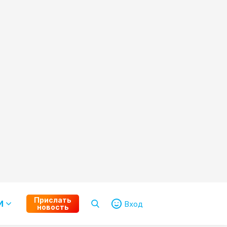
Прислать
И
Вход
новость