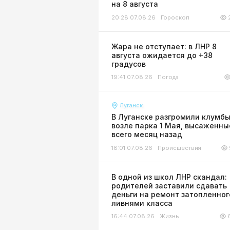
на 8 августа
20:28 07.08.26
Гороскоп
Жара не отступает: в ЛНР 8
августа ожидается до +38
градусов
19:41 07.08.26
Погода
Луганск
В Луганске разгромили клумб
возле парка 1 Мая, высаженны
всего месяц назад
18:01 07.08.26
Происшествия
В одной из школ ЛНР скандал:
родителей заставили сдавать
деньги на ремонт затопленног
ливнями класса
16:44 07.08.26
Жизнь