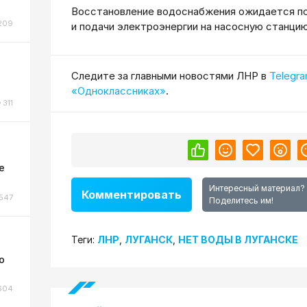
Восстановление водоснабжения ожидается по
209
и подачи электроэнергии на насосную станцию
Cледите за главными новостями ЛНР в
Telegr
«Одноклассниках»
.
311
ы
е
Интересный материал?
Комментировать
547
Поделитесь им!
Теги:
ЛНР
,
ЛУГАНСК
,
НЕТ ВОДЫ В ЛУГАНСКЕ
о
604