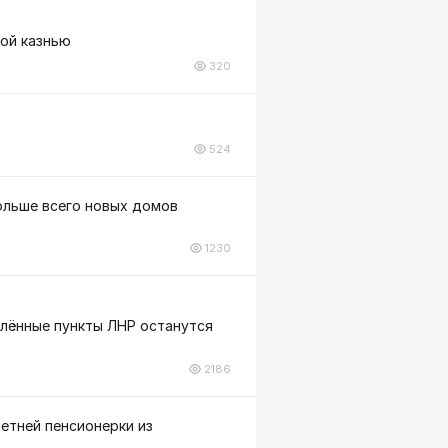
ной казнью
320
524
больше всего новых домов
1230
елённые пункты ЛНР останутся
2186
летней пенсионерки из