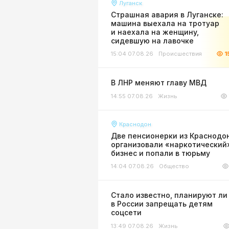
Луганск
Страшная авария в Луганске:
машина выехала на тротуар
и наехала на женщину,
сидевшую на лавочке
15:04 07.08.26
Происшествия
1
В ЛНР меняют главу МВД
14:55 07.08.26
Жизнь
Краснодон
Две пенсионерки из Краснодо
организовали «наркотический
бизнес и попали в тюрьму
14:04 07.08.26
Общество
Стало известно, планируют ли
в России запрещать детям
соцсети
13:49 07.08.26
Жизнь