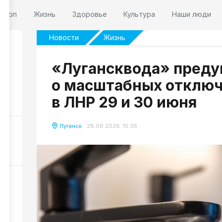
оскоп
Жизнь
Здоровье
Культура
Наши люди
Новости
Жизнь
«Лугансквода» преду
о масштабных отключ
м:
в ЛНР 29 и 30 июня
78
Луганск
28.06.2026 15:36
289
и
,
202