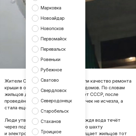
Марковка
Новоайдар
Новопсков
Первомайск
Перевальск
Ровеньки
Рубежное
Сватово
Жители Свердловска раскритиковали качество ремонта
крыши в одном из многоквартирных домов. По словам
Свердловск
жильцов дома №38 в квартале 60 лет СССР, после
проведённых работ проблема протечек не исчезла, а
Северодонецк
стала ещё заметнее.
Старобельск
Люди утверждают, что во время дождя вода течёт
Стаханов
через подъезд, попадает в лифтовую шахту
Троицкое
и электрощитовую. Особенно возмущает жильцов тот