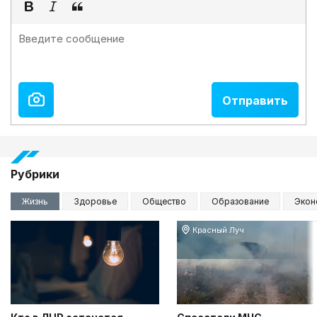
Рубрики
Жизнь
Здоровье
Общество
Образование
Экон
Красный Луч