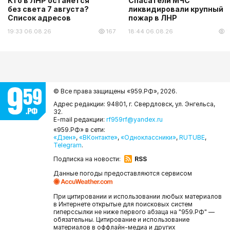
Кто в ЛНР останется
Спасатели МЧС
без света 7 августа?
ликвидировали крупный
Список адресов
пожар в ЛНР
19:33 06.08.26
167
18:44 06.08.26
1
© Все права защищены «959.РФ»,
2026.
Адрес редакции: 94801, г. Свердловск, ул. Энгельса,
32.
E-mail редакции:
rf959rf@yandex.ru
«959.РФ» в сети:
«Дзен»
,
«ВКонтакте»
,
«Одноклассники»
,
RUTUBE
,
Telegram
.
Подписка на новости:
RSS
Данные погоды предоставляются сервисом
При цитировании и использовании любых материалов
в Интернете открытые для поисковых систем
гиперссылки не ниже первого абзаца на "959.РФ" —
обязательны. Цитирование и использование
материалов в оффлайн-медиа и других