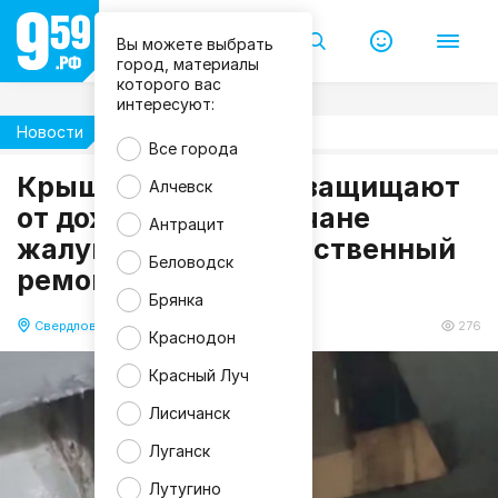
П
о
д
Вы можете выбрать
с
город, материалы
л
которого вас
у
интересуют:
ш
а
Новости
Жизнь
н
Все города
о
С
Крыши, которые не защищают
Алчевск
в
е
от дождя: свердловчане
Антрацит
р
жалуются на некачественный
д
л
Беловодск
ремонт
о
в
Брянка
с
к
Свердловск
16.06.2026 15:49
276
Краснодон
Красный Луч
Лисичанск
Луганск
Лутугино