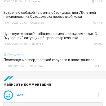
27.07.2025 18:42
Общество
2469
Встреча с собакой на рынке обернулась для 78-летней
пенсионерки из Суходольска пересадкой кожи
16.04.2025 20:03
Общество
448
Чувствуете запах? - «Шанель номер шестьдесят три» О
"мусорной" ситуации в Червонопартизанске
18.06.2020 13:30
Общество
307
Свердловск
Перемещение свердловской карусели в пространстве
08.06.2020 14:10
Общество
156
Написать комментарий
Гость