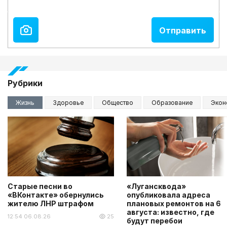
Рубрики
Жизнь
Здоровье
Общество
Образование
Экон
Старые песни во
«Лугансквода»
«ВКонтакте» обернулись
опубликовала адреса
жителю ЛНР штрафом
плановых ремонтов на 6
августа: известно, где
12:54 06.08.26
25
будут перебои