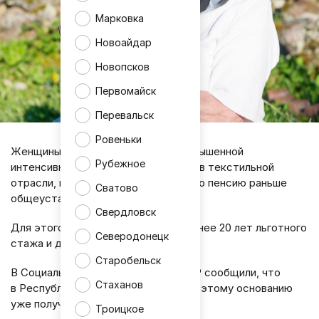
Марковка
Новоайдар
Новопсков
Первомайск
Перевальск
Ровеньки
Женщины, занятые на работах с повышенной
Рубежное
интенсивностью и тяжестью труда в текстильной
отрасли, могут оформить страховую пенсию раньше
Сватово
общеустановленного возраста.
Свердловск
Для этого необходимо иметь не менее 20 лет льготного
Северодонецк
стажа и достичь возраста 50 лет.
Старобельск
В Социальном фонде России по ЛНР сообщили, что
Стаханов
в Республике досрочную пенсию по этому основанию
уже получают 12 человек.
Троицкое