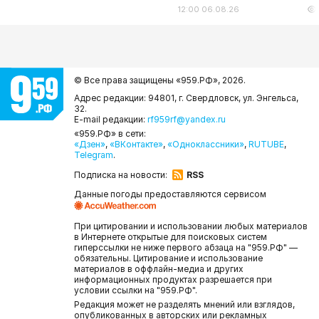
12:00 06.08.26
© Все права защищены «959.РФ»,
2026.
Адрес редакции: 94801, г. Свердловск, ул. Энгельса,
32.
E-mail редакции:
rf959rf@yandex.ru
«959.РФ» в сети:
«Дзен»
,
«ВКонтакте»
,
«Одноклассники»
,
RUTUBE
,
Telegram
.
Подписка на новости:
RSS
Данные погоды предоставляются сервисом
При цитировании и использовании любых материалов
в Интернете открытые для поисковых систем
гиперссылки не ниже первого абзаца на "959.РФ" —
обязательны. Цитирование и использование
материалов в оффлайн-медиа и других
информационных продуктах разрешается при
условии ссылки на "959.РФ".
Редакция может не разделять мнений или взглядов,
опубликованных в авторских или рекламных