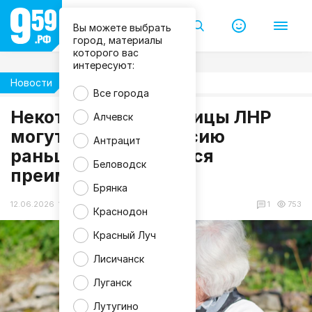
Вы можете выбрать
город, материалы
которого вас
интересуют:
Новости
Жизнь
Все города
Некоторые жительницы ЛНР
Алчевск
m
могут выйти на пенсию
Антрацит
a
раньше: кого касается
g
n
Беловодск
преимущество?
i
f
Брянка
i
c
12.06.2026 16:46
1
753
Краснодон
Красный Луч
Лисичанск
Луганск
Лутугино