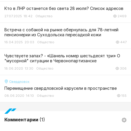
Кто в ЛНР останется без света 28 июля? Список адресов
27.07.2025 18:42
Общество
2469
Встреча с собакой на рынке обернулась для 78-летней
пенсионерки из Суходольска пересадкой кожи
16.04.2025 20:03
Общество
447
Чувствуете запах? - «Шанель номер шестьдесят три» О
"мусорной" ситуации в Червонопартизанске
18.06.2020 13:30
Общество
306
Свердловск
Перемещение свердловской карусели в пространстве
08.06.2020 14:10
Общество
155
Комментарии
(1)