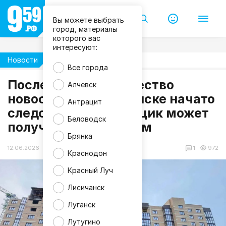
Вы можете выбрать
город, материалы
которого вас
интересуют:
Новости
Жизнь
Все города
М
и
После жалоб на качество
Алчевск
н
с
новостройки в Луганске начато
Антрацит
т
следствие: застройщик может
р
о
Беловодск
получить по заслугам
й
Л
Брянка
Н
Р
12.06.2026 09:53
1
972
Краснодон
Красный Луч
Лисичанск
Луганск
Лутугино