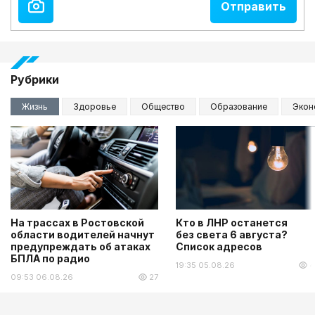
Рубрики
Жизнь
Здоровье
Общество
Образование
Экон
На трассах в Ростовской
Кто в ЛНР останется
области водителей начнут
без света 6 августа?
предупреждать об атаках
Список адресов
БПЛА по радио
19:35 05.08.26
4
09:53 06.08.26
27