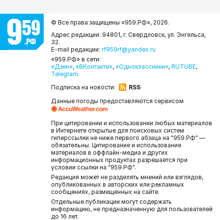
© Все права защищены «959.РФ»,
2026.
Адрес редакции: 94801, г. Свердловск, ул. Энгельса,
32.
E-mail редакции:
rf959rf@yandex.ru
«959.РФ» в сети:
«Дзен»
,
«ВКонтакте»
,
«Одноклассники»
,
RUTUBE
,
Telegram
.
Подписка на новости:
RSS
Данные погоды предоставляются сервисом
При цитировании и использовании любых материалов
в Интернете открытые для поисковых систем
гиперссылки не ниже первого абзаца на "959.РФ" —
обязательны. Цитирование и использование
материалов в оффлайн-медиа и других
информационных продуктах разрешается при
условии ссылки на "959.РФ".
Редакция может не разделять мнений или взглядов,
опубликованных в авторских или рекламных
сообщениях, размещенных на сайте.
Отдельные публикации могут содержать
информацию, не предназначенную для пользователей
до 16 лет.