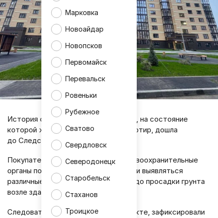
Марковка
Новоайдар
Новопсков
Первомайск
Перевальск
Ровеньки
Рубежное
История с новостройкой «Авиатор», на состояние
Сватово
которой жаловались владельцы квартир, дошла
до Следственного комитета.
Свердловск
Покупатели жилья обратились в правоохранительные
Северодонецк
органы после того, как в доме начали выявляться
Старобельск
различные проблемы - от протечек до просадки грунта
возле здания.
Стаханов
Троицкое
Следователи уже побывали на объекте, зафиксировали