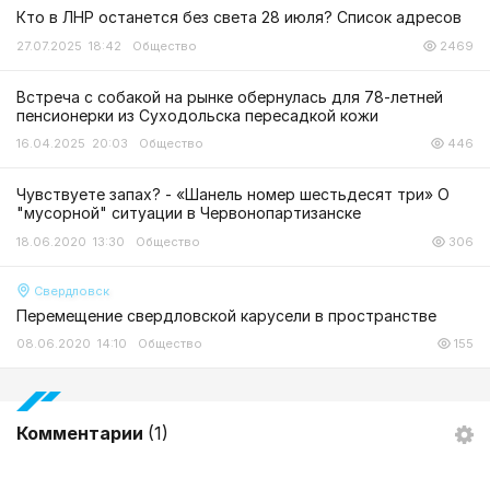
Кто в ЛНР останется без света 28 июля? Список адресов
27.07.2025 18:42
Общество
2469
Встреча с собакой на рынке обернулась для 78-летней
пенсионерки из Суходольска пересадкой кожи
16.04.2025 20:03
Общество
446
Чувствуете запах? - «Шанель номер шестьдесят три» О
"мусорной" ситуации в Червонопартизанске
18.06.2020 13:30
Общество
306
Свердловск
Перемещение свердловской карусели в пространстве
08.06.2020 14:10
Общество
155
Комментарии
(1)