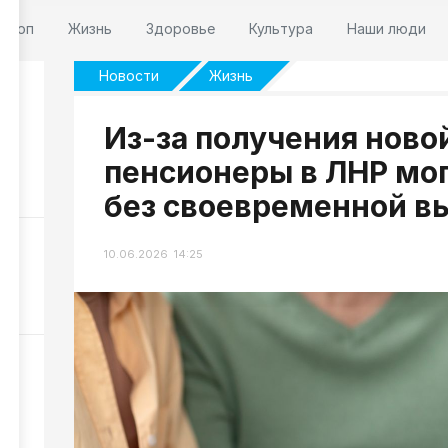
оскоп
Жизнь
Здоровье
Культура
Наши люди
Новости
Жизнь
Из-за получения ново
 7
пенсионеры в ЛНР мог
240
без своевременной 
НР
10.06.2026 14:25
НР
307
и
178