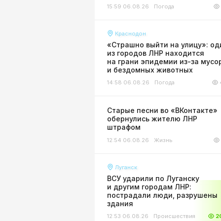
15:59 06.08.26
Погода
Краснодон
«Страшно выйти на улицу»: од
из городов ЛНР находится
на грани эпидемии из-за мусо
и бездомных животных
14:58 06.08.26
Погода
Старые песни во «ВКонтакте»
обернулись жителю ЛНР
штрафом
12:54 06.08.26
Жизнь
Луганск
ВСУ ударили по Луганску
и другим городам ЛНР:
пострадали люди, разрушены
здания
12:53 06.08.26
Происшествия
2