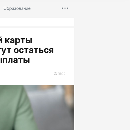
Образование
й карты
ут остаться
выплаты
1592