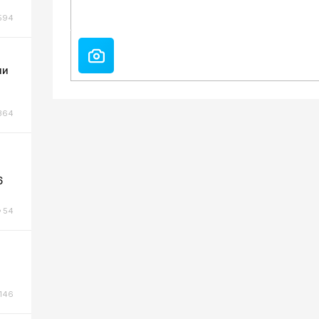
594
ли
364
6
54
146