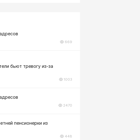
 адресов
669
тели бьют тревогу из-за
1003
 адресов
2470
летней пенсионерки из
448