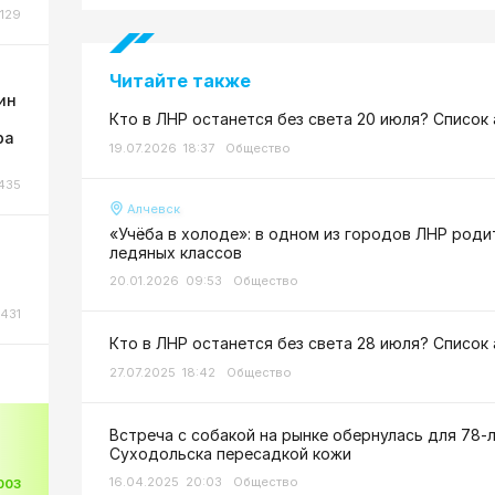
129
Читайте также
ин
Кто в ЛНР останется без света 20 июля? Список
ра
19.07.2026 18:37
Общество
435
Алчевск
«Учёба в холоде»: в одном из городов ЛНР роди
ледяных классов
20.01.2026 09:53
Общество
431
Кто в ЛНР останется без света 28 июля? Список
27.07.2025 18:42
Общество
Встреча с собакой на рынке обернулась для 78-
Суходольска пересадкой кожи
16.04.2025 20:03
Общество
003