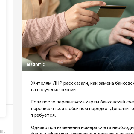
6
333
ном
magnific
107
Жителям ЛНР рассказали, как замена банковс
на получение пенсии.
Если после перевыпуска карты банковский счё
перечисляться в обычном порядке. Дополните
или
требуется.
Однако при изменении номера счёта необход
190
фонд и оформить заявление о доставке пенси