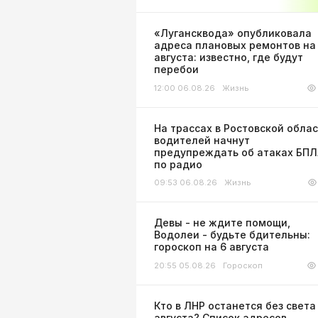
«Лугансквода» опубликовала
адреса плановых ремонтов на
августа: известно, где будут
перебои
12:00 06.08.26
Жизнь
На трассах в Ростовской обла
водителей начнут
предупреждать об атаках БП
по радио
09:53 06.08.26
Жизнь
Девы - не ждите помощи,
Водолеи - будьте бдительны:
гороскоп на 6 августа
20:55 05.08.26
Гороскоп
Кто в ЛНР останется без света
августа? Список адресов