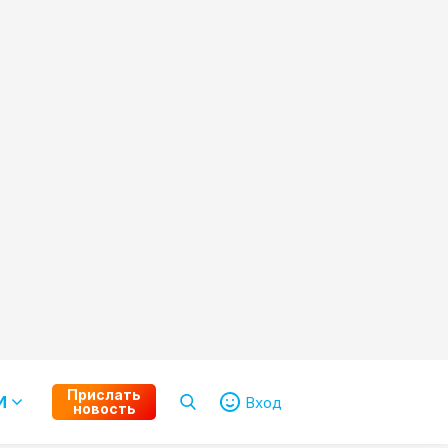
Прислать
И
Вход
новость