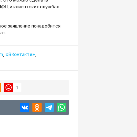
 МФЦ и клиентских службах
ное заявление понадобится
ат.
am
,
«ВКонтакте»
,
1