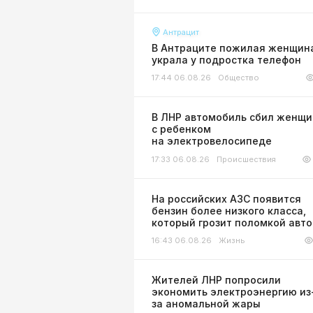
Антрацит
В Антраците пожилая женщин
украла у подростка телефон
17:44 06.08.26
Общество
В ЛНР автомобиль сбил женщи
с ребенком
на электровелосипеде
17:33 06.08.26
Происшествия
На российских АЗС появится
бензин более низкого класса,
который грозит поломкой авт
16:43 06.08.26
Жизнь
Жителей ЛНР попросили
экономить электроэнергию из
за аномальной жары