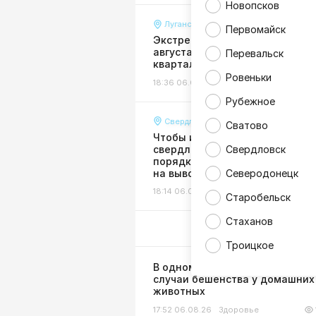
Новопсков
Луганск
Первомайск
Экстренное отключение воды 
августа затронуло многие
Перевальск
кварталы и улицы Луганска
Ровеньки
18:36 06.08.26
Жизнь
Рубежное
Свердловск
Сватово
Чтобы избежать долгов:
свердловчан призвали в сроч
Свердловск
порядке оформить договоры
на вывоз мусора
Северодонецк
18:14 06.08.26
Жизнь
Старобельск
Стаханов
Троицкое
В одном из районов ЛНР выяв
случаи бешенства у домашних
животных
17:52 06.08.26
Здоровье