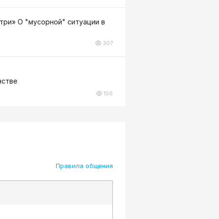
три» О "мусорной" ситуации в
307
нстве
156
Правила общения