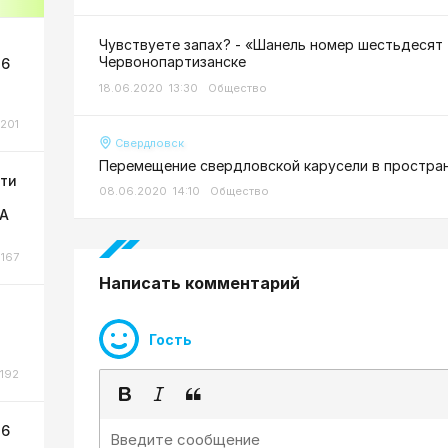
Чувствуете запах? - «Шанель номер шестьдесят 
Червонопартизанске
 6
18.06.2020 13:30
Общество
201
Свердловск
Перемещение свердловской карусели в простра
сти
08.06.2020 14:10
Общество
ЛА
167
Написать комментарий
Гость
192
 6