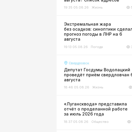
19:35 05.08.26
Жизнь
Экстремальная жара
без осадков: синоптики сдела
прогноз погоды в ЛНР на 6
августа
19:13 05.08.26
Погода
Свердловск
Депутат Госдумы Водолацкий
проведёт приём свердловчан 
августа
18:46 05.08.26
Жизнь
«Лугансквода» представила
отчёт о проделанной работе
за июль 2026 года
18:37 05.08.26
Общество