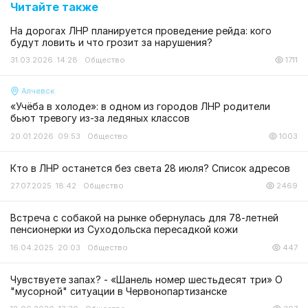
Читайте также
На дорогах ЛНР планируется проведение рейда: кого
будут ловить и что грозит за нарушения?
31.03.2026 14:28
Общество
1711
Алчевск
«Учёба в холоде»: в одном из городов ЛНР родители
бьют тревогу из-за ледяных классов
20.01.2026 09:53
Общество
1003
Кто в ЛНР останется без света 28 июля? Список адресов
27.07.2025 18:42
Общество
2469
Встреча с собакой на рынке обернулась для 78-летней
пенсионерки из Суходольска пересадкой кожи
16.04.2025 20:03
Общество
447
Чувствуете запах? - «Шанель номер шестьдесят три» О
"мусорной" ситуации в Червонопартизанске