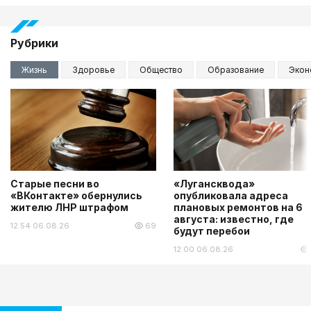
Рубрики
Жизнь
Здоровье
Общество
Образование
Экон
Старые песни во
«Лугансквода»
«ВКонтакте» обернулись
опубликовала адреса
жителю ЛНР штрафом
плановых ремонтов на 6
августа: известно, где
12:54 06.08.26
69
будут перебои
12:00 06.08.26