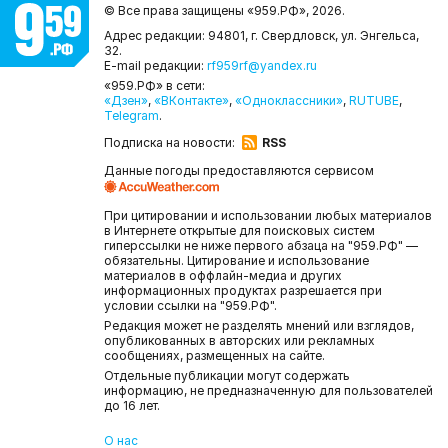
© Все права защищены «959.РФ»,
2026.
Адрес редакции: 94801, г. Свердловск, ул. Энгельса,
32.
E-mail редакции:
rf959rf@yandex.ru
«959.РФ» в сети:
«Дзен»
,
«ВКонтакте»
,
«Одноклассники»
,
RUTUBE
,
Telegram
.
Подписка на новости:
RSS
Данные погоды предоставляются сервисом
При цитировании и использовании любых материалов
в Интернете открытые для поисковых систем
гиперссылки не ниже первого абзаца на "959.РФ" —
обязательны. Цитирование и использование
материалов в оффлайн-медиа и других
информационных продуктах разрешается при
условии ссылки на "959.РФ".
Редакция может не разделять мнений или взглядов,
опубликованных в авторских или рекламных
сообщениях, размещенных на сайте.
Отдельные публикации могут содержать
информацию, не предназначенную для пользователей
до 16 лет.
О нас