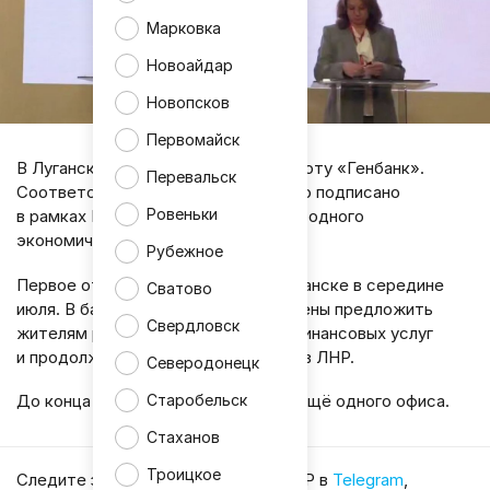
Марковка
Новоайдар
Новопсков
Первомайск
В Луганской Республике начнёт работу «Генбанк».
Перевальск
Соответствующее соглашение было подписано
Ровеньки
в рамках Петербургского международного
экономического форума.
Рубежное
Первое отделение откроется в Луганске в середине
Сватово
июля. В банке сообщили, что намерены предложить
Свердловск
жителям региона широкий спектр финансовых услуг
и продолжить развитие своей сети в ЛНР.
Северодонецк
Старобельск
До конца года планируется запуск ещё одного офиса.
Стаханов
Троицкое
Cледите за главными новостями ЛНР в
Telegram
,