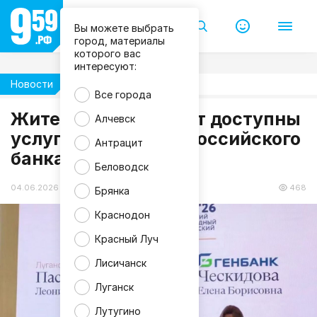
Вы можете выбрать
П
р
город, материалы
а
которого вас
в
интересуют:
и
т
Новости
Жизнь
е
Все города
л
ь
Жителям ЛНР станут доступны
Алчевск
с
услуги ещё одного российского
т
Антрацит
в
банка
о
Л
Беловодск
Н
Р
04.06.2026 17:45
468
Брянка
Краснодон
Красный Луч
Лисичанск
Луганск
Лутугино