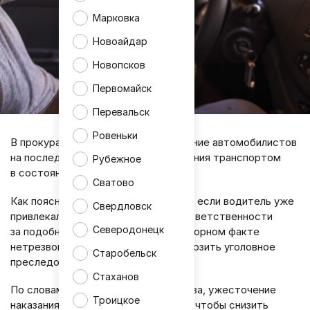
Марковка
Новоайдар
Новопсков
Первомайск
Перевальск
Ровеньки
В прокуратуре ЛНР обратили внимание автомобилистов
на последствия повторного управления транспортом
Рубежное
в состоянии опьянения.
Сватово
Как пояснила прокурор Анна Ильина, если водитель уже
Свердловск
привлекался к административной ответственности
Северодонецк
за подобное нарушение, то при повторном факте
нетрезвого вождения ему может грозить уголовное
Старобельск
преследование.
Стаханов
По словам представителя ведомства, ужесточение
Троицкое
наказания предусмотрено для того, чтобы снизить