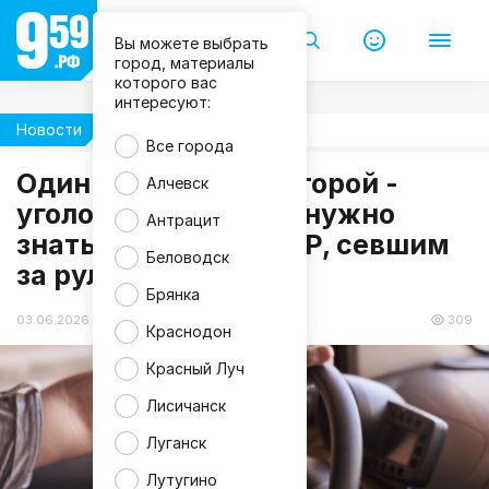
Вы можете выбрать
город, материалы
которого вас
интересуют:
Новости
Жизнь
Все города
Один раз - штраф, второй -
Алчевск
m
уголовное дело: что нужно
Антрацит
a
знать водителям ЛНР, севшим
g
n
Беловодск
за руль пьяными
i
f
Брянка
i
c
03.06.2026 16:46
309
Краснодон
Красный Луч
Лисичанск
Луганск
Лутугино