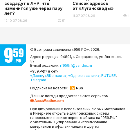
создадут в ЛНР: что
Список адресов
изменится уже через пару
от «Луганскводы»
лет?
11:07 07.08.26
1
12:10 07.08.26
51
© Все права защищены «959.РФ»,
2026.
Адрес редакции: 94801, г. Свердловск, ул. Энгельса,
32.
E-mail редакции:
rf959rf@yandex.ru
«959.РФ» в сети:
«Дзен»
,
«ВКонтакте»
,
«Одноклассники»
,
RUTUBE
,
Telegram
.
Подписка на новости:
RSS
Данные погоды предоставляются сервисом
При цитировании и использовании любых материалов
в Интернете открытые для поисковых систем
гиперссылки не ниже первого абзаца на "959.РФ" —
обязательны. Цитирование и использование
материалов в оффлайн-медиа и других