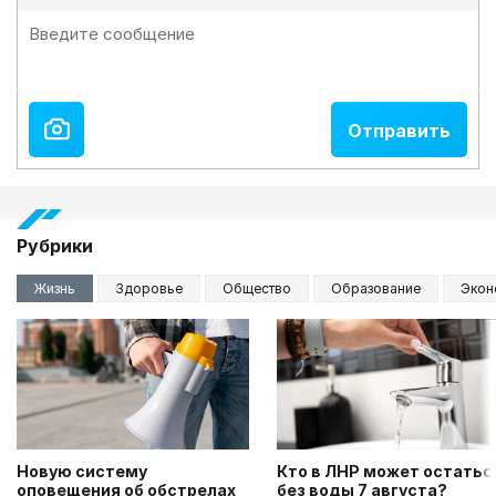
Рубрики
Жизнь
Здоровье
Общество
Образование
Экон
Новую систему
Кто в ЛНР может остатьс
оповещения об обстрелах
без воды 7 августа?