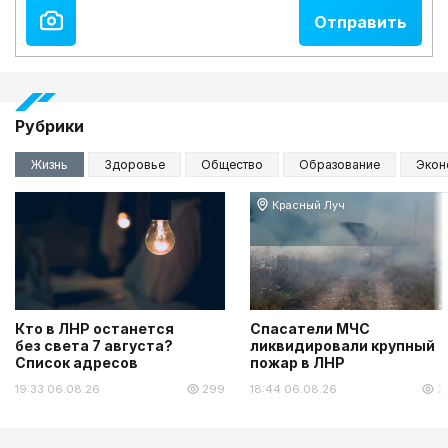
Рубрики
Жизнь
Здоровье
Общество
Образование
Экон
Красный Луч
Кто в ЛНР останется
Спасатели МЧС
без света 7 августа?
ликвидировали крупный
Список адресов
пожар в ЛНР
19:33 06.08.26
299
18:44 06.08.26
2