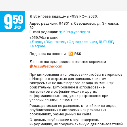
© Все права защищены «959.РФ»,
2026.
Адрес редакции: 94801, г. Свердловск, ул. Энгельса,
32.
E-mail редакции:
rf959rf@yandex.ru
«959.РФ» в сети:
«Дзен»
,
«ВКонтакте»
,
«Одноклассники»
,
RUTUBE
,
Telegram
.
Подписка на новости:
RSS
Данные погоды предоставляются сервисом
При цитировании и использовании любых материалов
в Интернете открытые для поисковых систем
гиперссылки не ниже первого абзаца на "959.РФ" —
обязательны. Цитирование и использование
материалов в оффлайн-медиа и других
информационных продуктах разрешается при
условии ссылки на "959.РФ".
Редакция может не разделять мнений или взглядов,
опубликованных в авторских или рекламных
сообщениях, размещенных на сайте.
Отдельные публикации могут содержать
информацию, не предназначенную для пользователей