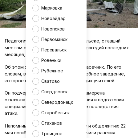
Марковка
Новоайдар
Новопсков
Первомайск
Педагогический колледж в Старобельске, ставший
местом одной из самых страшных трагедий последних
Перевальск
месяцев, будет восстановлен.
Ровеньки
Об этом заявил глава ЛНР Леонид Пасечник. По его
Рубежное
словам, в городе появится новое учебное заведение,
которое продолжит готовить будущих учителей.
Сватово
Свердловск
Он подчеркнул, что Республика не намерена
отказываться от развития образования и подготовки
Северодонецк
специалистов, несмотря на тяжелые последствия
Старобельск
атаки.
Стаханов
Напомним, после удара по колледжу и общежитию 22
мая погибли 21 человек, еще 65 получили ранения.
Троицкое