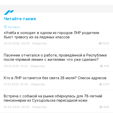
Читайте также
Алчевск
«Учёба в холоде»: в одном из городов ЛНР родители
бьют тревогу из-за ледяных классов
20.01.2026 09:53
Общество
1003
Пасечник отчитался о работе, проведённой в Республике
после «прямой линии» с жителями: что уже сделано?
09.12.2025 13:22
Общество
976
Кто в ЛНР останется без света 28 июля? Список адресов
27.07.2025 18:42
Общество
2471
Встреча с собакой на рынке обернулась для 78-летней
пенсионерки из Суходольска пересадкой кожи
16.04.2025 20:03
Общество
448