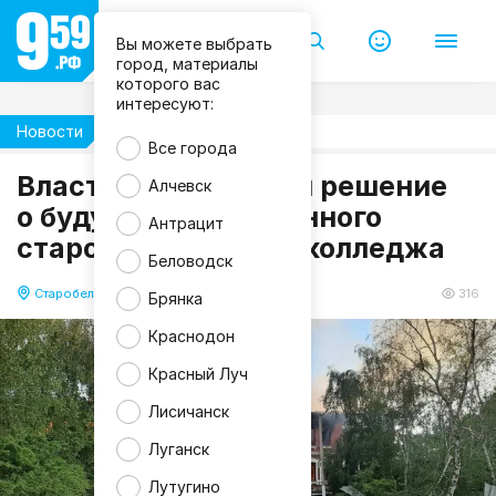
Вы можете выбрать
П
р
город, материалы
а
которого вас
в
интересуют:
и
т
Новости
Жизнь
е
Все города
л
ь
Власти ЛНР приняли решение
Алчевск
с
о будущем разрушенного
т
Антрацит
в
старобельского педколледжа
о
Л
Беловодск
Н
Р
Старобельск
02.06.2026 09:53
316
Брянка
Краснодон
Красный Луч
Лисичанск
Луганск
Лутугино