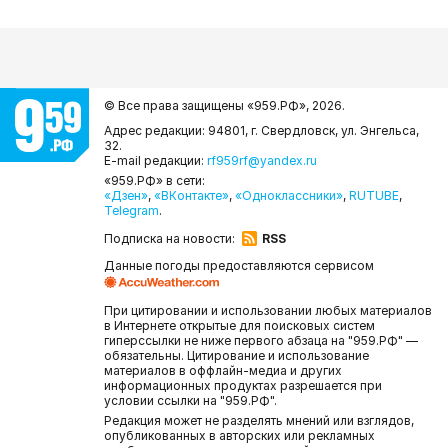
© Все права защищены «959.РФ»,
2026.
Адрес редакции: 94801, г. Свердловск, ул. Энгельса,
32.
E-mail редакции:
rf959rf@yandex.ru
«959.РФ» в сети:
«Дзен»
,
«ВКонтакте»
,
«Одноклассники»
,
RUTUBE
,
Telegram
.
Подписка на новости:
RSS
Данные погоды предоставляются сервисом
При цитировании и использовании любых материалов
в Интернете открытые для поисковых систем
гиперссылки не ниже первого абзаца на "959.РФ" —
обязательны. Цитирование и использование
материалов в оффлайн-медиа и других
информационных продуктах разрешается при
условии ссылки на "959.РФ".
Редакция может не разделять мнений или взглядов,
опубликованных в авторских или рекламных