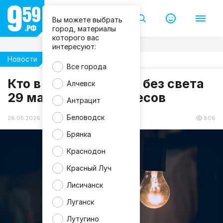
Вы можете выбрать
город, материалы
которого вас
интересуют:
Новости
Жизнь
M
Все города
a
Кто в ЛНР останется без света
g
Алчевск
n
29 мая? Список адресов
i
Антрацит
f
i
Беловодск
c
28.05.2026 21:22
808
Брянка
Краснодон
Красный Луч
Лисичанск
Луганск
Лутугино