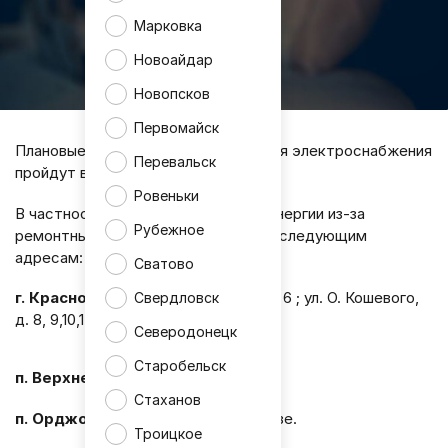
Марковка
Новоайдар
Новопсков
Первомайск
Плановые и внеплановые ограничения электроснабжения
Перевальск
пройдут в ЛНР в пятницу, 29 мая.
Ровеньки
В частности, отключение электроэнергии из-за
Рубежное
ремонтных работ запланировано по следующим
адресам:
Сватово
г. Краснодон:
ул. Садовая, д. 3, 4,5, 6 ; ул. О. Кошевого,
Свердловск
д. 8, 9,10,14; ул. Пионерская, 8.
Северодонецк
Старобельск
п. Верхнешевыревка.
Стаханов
п. Орджоникидзе:
ул. Орджоникидзе.
Троицкое