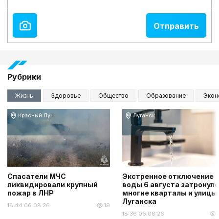
Рубрики
Жизнь
Здоровье
Общество
Образование
Экон
Красный Луч
Луганск
Спасатели МЧС
Экстренное отключение
ликвидировали крупный
воды 6 августа затронуло
пожар в ЛНР
многие кварталы и улицы
Луганска
18:44 06.08.26
19
18:36 06.08.26