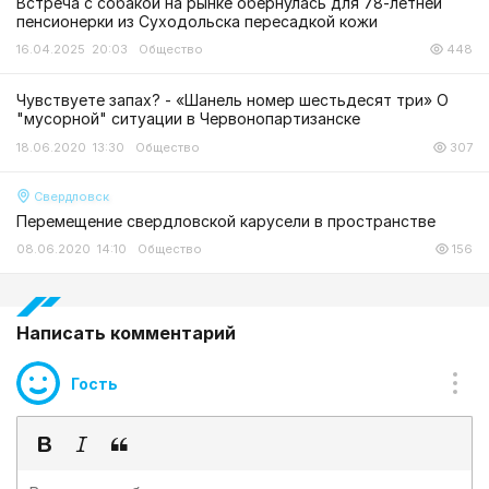
Встреча с собакой на рынке обернулась для 78-летней
пенсионерки из Суходольска пересадкой кожи
16.04.2025 20:03
Общество
448
Чувствуете запах? - «Шанель номер шестьдесят три» О
"мусорной" ситуации в Червонопартизанске
18.06.2020 13:30
Общество
307
Свердловск
Перемещение свердловской карусели в пространстве
08.06.2020 14:10
Общество
156
Написать комментарий
Гость