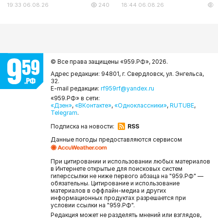
19:33 06.08.26
240
18:44 06.08.26
1
© Все права защищены «959.РФ»,
2026.
Адрес редакции: 94801, г. Свердловск, ул. Энгельса,
32.
E-mail редакции:
rf959rf@yandex.ru
«959.РФ» в сети:
«Дзен»
,
«ВКонтакте»
,
«Одноклассники»
,
RUTUBE
,
Telegram
.
Подписка на новости:
RSS
Данные погоды предоставляются сервисом
При цитировании и использовании любых материалов
в Интернете открытые для поисковых систем
гиперссылки не ниже первого абзаца на "959.РФ" —
обязательны. Цитирование и использование
материалов в оффлайн-медиа и других
информационных продуктах разрешается при
условии ссылки на "959.РФ".
Редакция может не разделять мнений или взглядов,