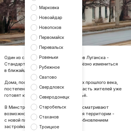
Марковка
Новоайдар
Новопсков
Первомайск
Перевальск
Ровеньки
Один из самых старых жилых районов Луганска -
Стандартный городок - может серьёзно измениться
Рубежное
в ближайшие годы.
Сватово
Дома, построенные ещё в 20-х годах прошлого века,
Свердловск
постепенно признают аварийными. Часть жителей уже
готовят к переселению в новое жильё.
Северодонецк
В Минстрое ЛНР сообщили, что рассматривают
Старобельск
возможность комплексного развития территории -
Стаханов
с новой планировкой и дальнейшим обновлением
застройки.
Троицкое