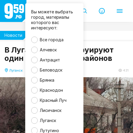
П
р
Вы можете выбрать
а
в
город, материалы
и
которого вас
т
интересуют:
е
л
Новости
Жизнь
ь
Все города
с
В Луганске реконструируют
т
Алчевск
в
один из старейших районов
о
Антрацит
Л
Н
Беловодск
Р
Луганск
21.05.2026 12:51
431
Брянка
Краснодон
Красный Луч
Лисичанск
Луганск
Лутугино