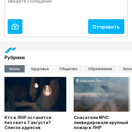
Рубрики
Жизнь
Здоровье
Общество
Образование
Экон
Красный Луч
Кто в ЛНР останется
Спасатели МЧС
без света 7 августа?
ликвидировали крупный
Список адресов
пожар в ЛНР