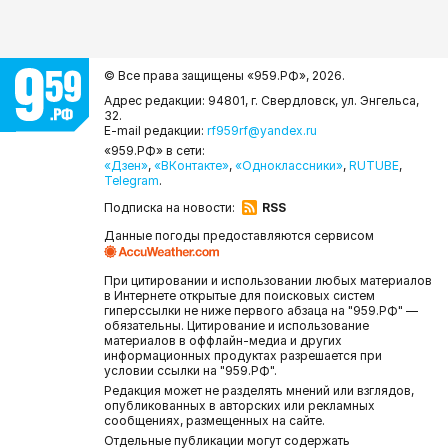
© Все права защищены «959.РФ»,
2026.
Адрес редакции: 94801, г. Свердловск, ул. Энгельса,
32.
E-mail редакции:
rf959rf@yandex.ru
«959.РФ» в сети:
«Дзен»
,
«ВКонтакте»
,
«Одноклассники»
,
RUTUBE
,
Telegram
.
Подписка на новости:
RSS
Данные погоды предоставляются сервисом
При цитировании и использовании любых материалов
в Интернете открытые для поисковых систем
гиперссылки не ниже первого абзаца на "959.РФ" —
обязательны. Цитирование и использование
материалов в оффлайн-медиа и других
информационных продуктах разрешается при
условии ссылки на "959.РФ".
Редакция может не разделять мнений или взглядов,
опубликованных в авторских или рекламных
сообщениях, размещенных на сайте.
Отдельные публикации могут содержать