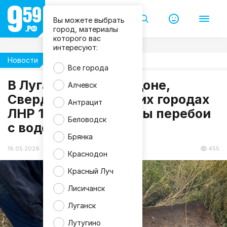
Т
е
л
Вы можете выбрать
е
город, материалы
г
которого вас
р
интересуют:
а
м
Новости
Жизнь
/
Все города
Л
у
В Луганске, Краснодоне,
Алчевск
г
а
Свердловске и других городах
Антрацит
н
ЛНР 18 мая возможны перебои
с
к
Беловодск
с водой
в
о
Брянка
д
а
18.05.2026 11:59
455
Краснодон
Красный Луч
Лисичанск
Луганск
Лутугино