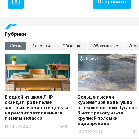
Рубрики
Жизнь
Здоровье
Общество
Образование
Экон
Луганск
В одной из школ ЛНР
Больше тысячи
скандал: родителей
кубометров воды ушло
заставили сдавать деньги
в землю: жители Луганск
на ремонт затопленного
бьют тревогу из-за
ливнями класса
крупной поломки
водопровода
16:44 07.08.26
181
16:07 07.08.26