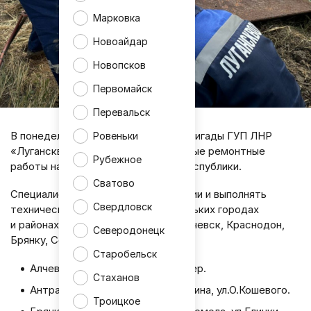
Марковка
Новоайдар
Новопсков
Первомайск
Перевальск
В понедельник, 18 мая, аварийные бригады ГУП ЛНР
Ровеньки
«Лугансквода» проведут масштабные ремонтные
Рубежное
работы на водопроводных сетях Республики.
Сватово
Специалисты будут устранять аварии и выполнять
Свердловск
технические работы сразу в нескольких городах
и районах ЛНР, включая Луганск, Алчевск, Краснодон,
Северодонецк
Брянку, Северодонецк и Стаханов.
Старобельск
Алчевск ул.Толстого, Красный пер.
Стаханов
Антрацит шахта «8-9» ул.Корчагина, ул.О.Кошевого.
Троицкое