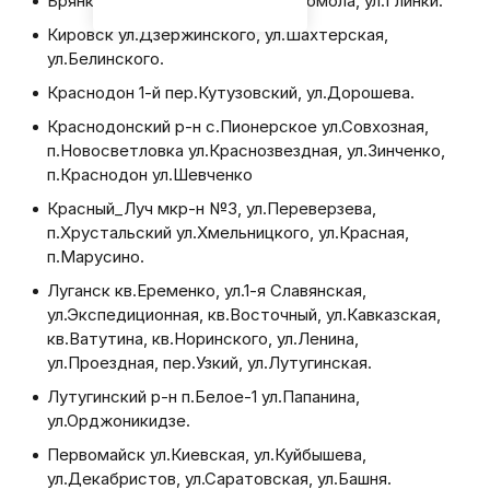
Брянка ул.Энгельса, ул.Лен.Комсомола, ул.Глинки.
Кировск ул.Дзержинского, ул.Шахтерская,
ул.Белинского.
Краснодон 1-й пер.Кутузовский, ул.Дорошева.
Краснодонский р-н с.Пионерское ул.Совхозная,
п.Новосветловка ул.Краснозвездная, ул.Зинченко,
п.Краснодон ул.Шевченко
Красный_Луч мкр-н №3, ул.Переверзева,
п.Хрустальский ул.Хмельницкого, ул.Красная,
п.Марусино.
Луганск кв.Еременко, ул.1-я Славянская,
ул.Экспедиционная, кв.Восточный, ул.Кавказская,
кв.Ватутина, кв.Норинского, ул.Ленина,
ул.Проездная, пер.Узкий, ул.Лутугинская.
Лутугинский р-н п.Белое-1 ул.Папанина,
ул.Орджоникидзе.
Первомайск ул.Киевская, ул.Куйбышева,
ул.Декабристов, ул.Саратовская, ул.Башня.