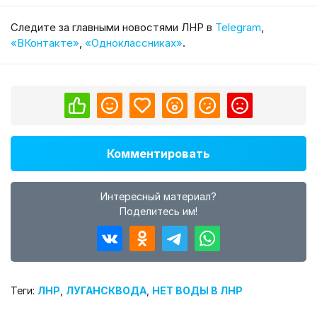
Cледите за главными новостями ЛНР в
Telegram
,
«ВКонтакте»
,
«Одноклассниках»
.
Комментировать
Интересный материал?
Поделитесь им!
Теги:
ЛНР
,
ЛУГАНСКВОДА
,
НЕТ ВОДЫ В ЛНР