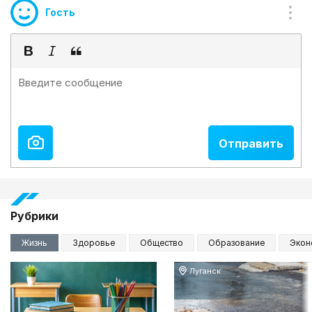
Гость
Рубрики
Жизнь
Здоровье
Общество
Образование
Экон
Луганск