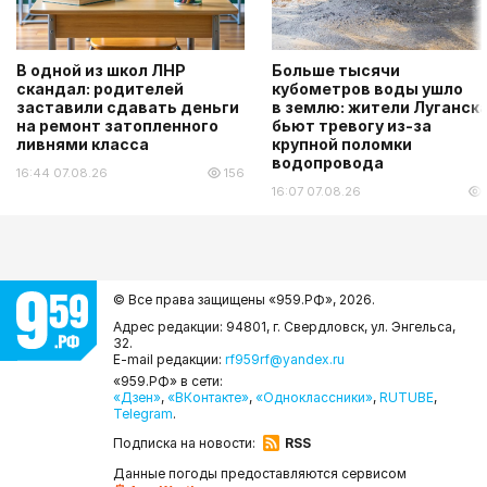
В одной из школ ЛНР
Больше тысячи
скандал: родителей
кубометров воды ушло
заставили сдавать деньги
в землю: жители Луганск
на ремонт затопленного
бьют тревогу из-за
ливнями класса
крупной поломки
водопровода
16:44 07.08.26
156
16:07 07.08.26
© Все права защищены «959.РФ»,
2026.
Адрес редакции: 94801, г. Свердловск, ул. Энгельса,
32.
E-mail редакции:
rf959rf@yandex.ru
«959.РФ» в сети:
«Дзен»
,
«ВКонтакте»
,
«Одноклассники»
,
RUTUBE
,
Telegram
.
Подписка на новости:
RSS
Данные погоды предоставляются сервисом