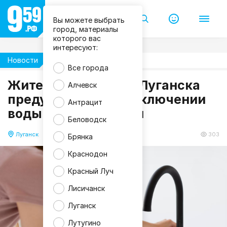
Вы можете выбрать
город, материалы
которого вас
интересуют:
Новости
Жизнь
Все города
m
Жителей ряда улиц Луганска
Алчевск
a
предупредили об отключении
g
Антрацит
n
воды почти на сутки
i
f
Беловодск
i
c
Луганск
18.05.2026 13:36
303
Брянка
Краснодон
Красный Луч
Лисичанск
Луганск
Лутугино