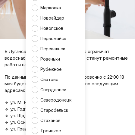
Марковка
Новоайдар
Новопсков
Первомайск
Перевальск
В Луганске вечером 18 мая временно ограничат
водоснабжение ряда улиц. Причиной станут ремонтные
Ровеньки
работы на водоводе.
Рубежное
По данным «Луганскводы», ориентировочно с 22:00 18
Сватово
мая будет прекращена подача воды по следующим
Свердловск
адресам:
Северодонецк
🔹 ул. М. Расковой
🔹 ул. Годуванцева
Старобельск
🔹 ул. Щаденко
Стаханов
🔹 ул. Осипенко
🔹 ул. Градусова
Троицкое