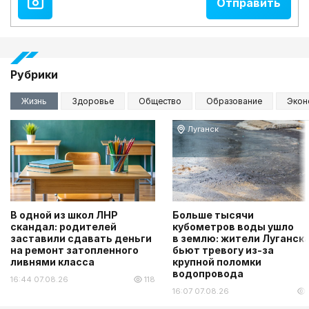
Рубрики
Жизнь
Здоровье
Общество
Образование
Экон
Луганск
В одной из школ ЛНР
Больше тысячи
скандал: родителей
кубометров воды ушло
заставили сдавать деньги
в землю: жители Луганск
на ремонт затопленного
бьют тревогу из-за
ливнями класса
крупной поломки
водопровода
16:44 07.08.26
118
16:07 07.08.26