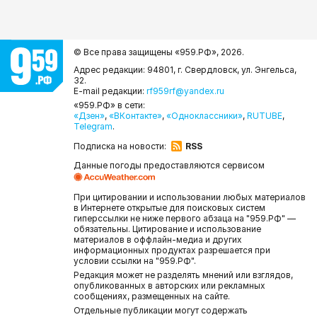
© Все права защищены «959.РФ»,
2026.
Адрес редакции: 94801, г. Свердловск, ул. Энгельса,
32.
E-mail редакции:
rf959rf@yandex.ru
«959.РФ» в сети:
«Дзен»
,
«ВКонтакте»
,
«Одноклассники»
,
RUTUBE
,
Telegram
.
Подписка на новости:
RSS
Данные погоды предоставляются сервисом
При цитировании и использовании любых материалов
в Интернете открытые для поисковых систем
гиперссылки не ниже первого абзаца на "959.РФ" —
обязательны. Цитирование и использование
материалов в оффлайн-медиа и других
информационных продуктах разрешается при
условии ссылки на "959.РФ".
Редакция может не разделять мнений или взглядов,
опубликованных в авторских или рекламных
сообщениях, размещенных на сайте.
Отдельные публикации могут содержать