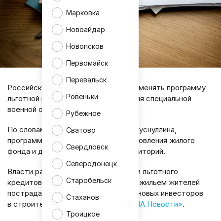
Марковка
Новоайдар
Новопсков
Первомайск
Перевальск
Российские власти не планируют отменять программу
Ровеньки
льготной ипотеки в ЛНР до окончания специальной
военной операции.
Рубежное
По словам вице-премьера Марата Хуснуллина,
Сватово
программа необходима для восстановления жилого
Свердловск
фонда и дальнейшего развития территорий.
Северодонецк
Власти рассчитывают, что механизм льготного
Старобельск
кредитования поможет обеспечить жильём жителей
пострадавших районов и привлечёт новых инвесторов
Стаханов
в строительную отрасль, пишет
«РИА Новости»
.
Троицкое