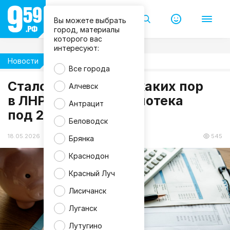
Вы можете выбрать
город, материалы
которого вас
интересуют:
Новости
Жизнь
Все города
m
Стало известно, до каких пор
Алчевск
a
в ЛНР сохранится ипотека
g
Антрацит
n
под 2%
i
f
Беловодск
i
c
18.05.2026 09:56
545
Брянка
Краснодон
Красный Луч
Лисичанск
Луганск
Лутугино