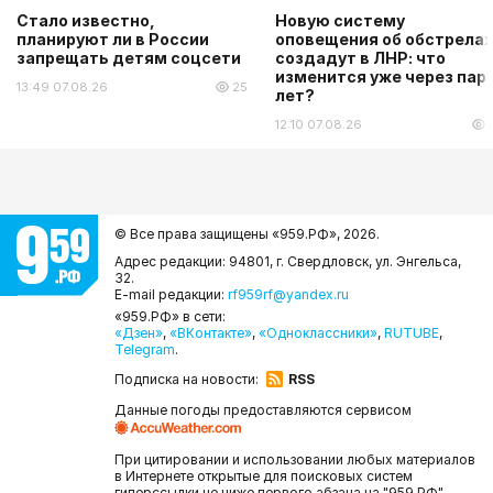
Стало известно,
Новую систему
планируют ли в России
оповещения об обстрелах
запрещать детям соцсети
создадут в ЛНР: что
изменится уже через пар
13:49 07.08.26
25
лет?
12:10 07.08.26
© Все права защищены «959.РФ»,
2026.
Адрес редакции: 94801, г. Свердловск, ул. Энгельса,
32.
E-mail редакции:
rf959rf@yandex.ru
«959.РФ» в сети:
«Дзен»
,
«ВКонтакте»
,
«Одноклассники»
,
RUTUBE
,
Telegram
.
Подписка на новости:
RSS
Данные погоды предоставляются сервисом
При цитировании и использовании любых материалов
в Интернете открытые для поисковых систем
гиперссылки не ниже первого абзаца на "959.РФ" —