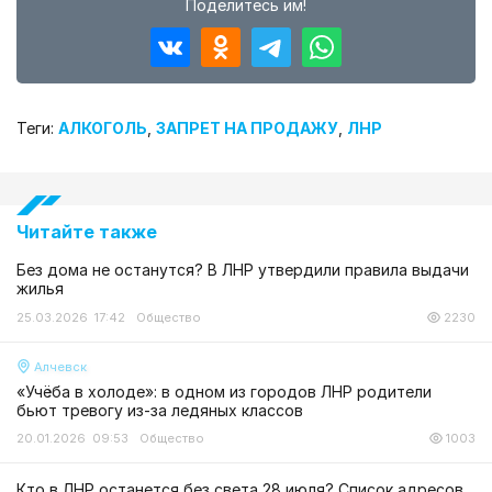
Поделитесь им!
Теги:
АЛКОГОЛЬ
,
ЗАПРЕТ НА ПРОДАЖУ
,
ЛНР
Читайте также
Без дома не останутся? В ЛНР утвердили правила выдачи
жилья
25.03.2026 17:42
Общество
2230
Алчевск
«Учёба в холоде»: в одном из городов ЛНР родители
бьют тревогу из-за ледяных классов
20.01.2026 09:53
Общество
1003
Кто в ЛНР останется без света 28 июля? Список адресов