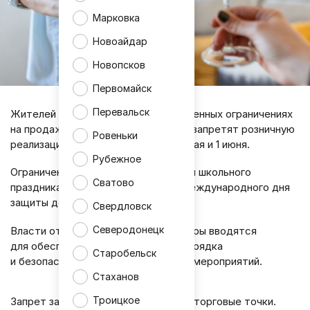
Марковка
Новоайдар
Новопсков
Первомайск
Перевальск
Жителей ЛНР предупредили о временных ограничениях
на продажу алкоголя. В республике запретят розничную
Ровеньки
реализацию спиртных напитков 26 мая и 1 июня.
Рубежное
Ограничения связаны с проведением школьного
Сватово
праздника «Последний звонок» и Международного дня
защиты детей.
Свердловск
Северодонецк
Власти отмечают, что подобные меры вводятся
для обеспечения общественного порядка
Старобельск
и безопасности во время массовых мероприятий.
Стаханов
Троицкое
Запрет затронет только магазины и торговые точки.