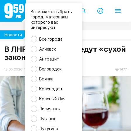
Вы можете выбрать
город, материалы
которого вас
интересуют:
Новости
Жизнь
m
Все города
a
В ЛНР на два дня введут «сухой
g
Алчевск
n
закон»
i
Антрацит
f
i
Беловодск
c
15.05.2026 17:54
1477
Брянка
Краснодон
Красный Луч
Лисичанск
Луганск
Лутугино