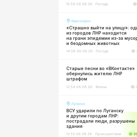
15:59 06.08.26
Погода
Краснодон
«Страшно выйти на улицу»: од
из городов ЛНР находится
на грани эпидемии из-за мусо
и бездомных животных
14:58 06.08.26
Погода
Старые песни во «ВКонтакте»
обернулись жителю ЛНР
штрафом
12:54 06.08.26
Жизнь
Луганск
ВСУ ударили по Луганску
и другим городам ЛНР:
пострадали люди, разрушены
здания
12:53 06.08.26
Происшествия
2