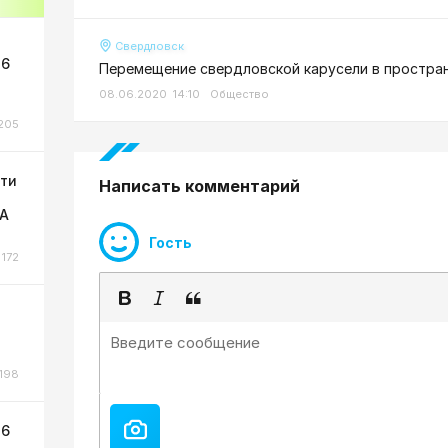
Свердловск
 6
Перемещение свердловской карусели в простра
08.06.2020 14:10
Общество
205
сти
Написать комментарий
ЛА
Гость
172
198
 6