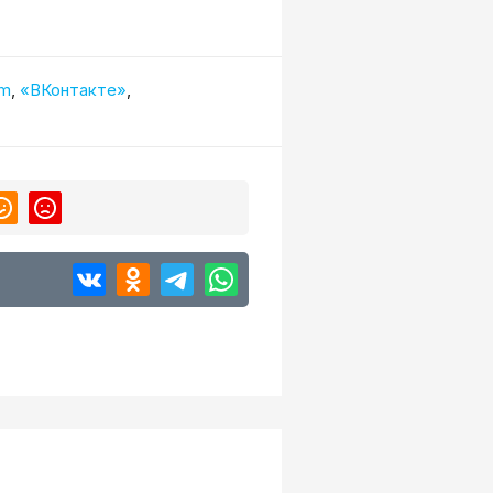
am
,
«ВКонтакте»
,