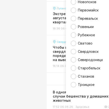
Новопсков
Луганск
Первомайск
Экстренное отключение воды 
августа затронуло многие
Перевальск
кварталы и улицы Луганска
Ровеньки
18:36 06.08.26
Жизнь
Рубежное
Свердловск
Сватово
Чтобы избежать долгов:
свердловчан призвали в сроч
Свердловск
порядке оформить договоры
на вывоз мусора
Северодонецк
18:14 06.08.26
Жизнь
Старобельск
Стаханов
Троицкое
В одном из районов ЛНР выяв
случаи бешенства у домашних
животных
17:52 06.08.26
Здоровье