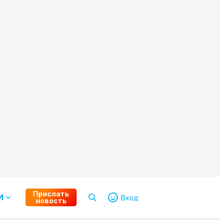
Прислать
И
Вход
новость