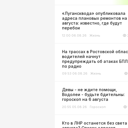
«Лугансквода» опубликовала
адреса плановых ремонтов на
августа: известно, где будут
перебои
12:00 06.08.26
Жизнь
На трассах в Ростовской обла
водителей начнут
предупреждать об атаках БП
по радио
09:53 06.08.26
Жизнь
Девы - не ждите помощи,
Водолеи - будьте бдительны:
гороскоп на 6 августа
20:55 05.08.26
Гороскоп
Кто в ЛНР останется без света
августа? Список адресов