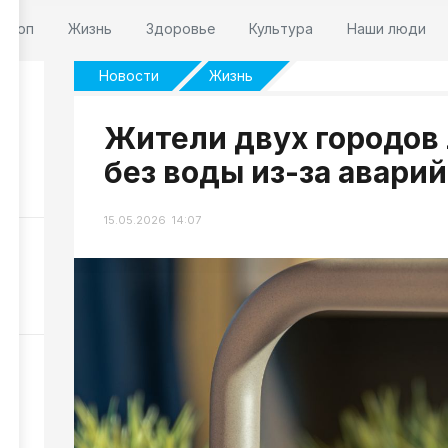
оскоп
Жизнь
Здоровье
Культура
Наши люди
Новости
Жизнь
Жители двух городов
 7
без воды из-за аварий
274
15.05.2026 14:07
НР
НР
358
и
188