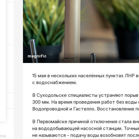
6
351
magnific
ном
15 мая в нескольких населённых пунктах ЛНР 
с водоснабжением.
115
В Суходольске специалисты устраняют порыв
300 мм. На время проведения работ без воды 
Водопроводной и Гастелло. Восстановление по
или
В Первомайске причиной отключения стала вн
на вододобывающей насосной станции. Точные
не называются - подачу воды возобновят пос
204