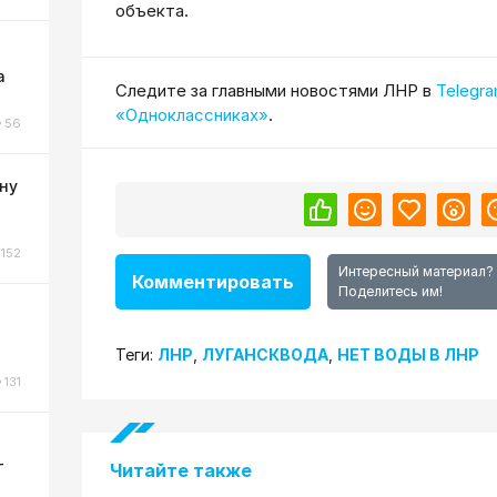
объекта.
а
Cледите за главными новостями ЛНР в
Telegr
«Одноклассниках»
.
56
ну
152
Интересный материал?
Комментировать
Поделитесь им!
о
Теги:
ЛНР
,
ЛУГАНСКВОДА
,
НЕТ ВОДЫ В ЛНР
131
-
Читайте также