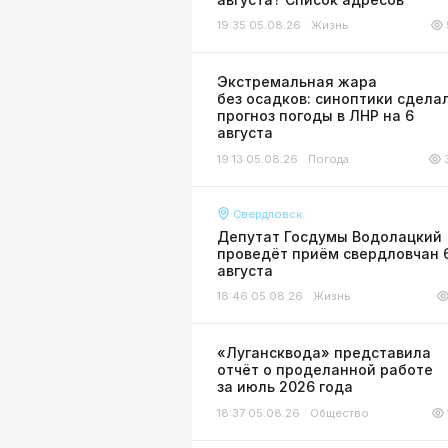
19:35 05.08.26
Жизнь
Экстремальная жара
без осадков: синоптики сдела
прогноз погоды в ЛНР на 6
августа
19:13 05.08.26
Погода
Свердловск
Депутат Госдумы Водолацкий
проведёт приём свердловчан 
августа
18:46 05.08.26
Жизнь
«Лугансквода» представила
отчёт о проделанной работе
за июль 2026 года
18:37 05.08.26
Общество