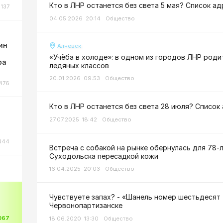
Кто в ЛНР останется без света 5 мая? Список а
137
04.05.2026 20:14
Общество
ин
Алчевск
«Учёба в холоде»: в одном из городов ЛНР роди
ра
ледяных классов
20.01.2026 09:53
Общество
476
Кто в ЛНР останется без света 28 июля? Список
27.07.2025 18:42
Общество
444
Встреча с собакой на рынке обернулась для 78-
Суходольска пересадкой кожи
16.04.2025 20:03
Общество
Чувствуете запах? - «Шанель номер шестьдесят 
Червонопартизанске
067
18.06.2020 13:30
Общество