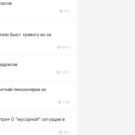
дресов
831
тели бьют тревогу из-за
1003
 адресов
2470
летней пенсионерки из
448
три» О "мусорной" ситуации в
307