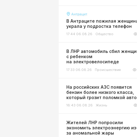
Антрацит
В Антраците пожилая женщин
украла у подростка телефон
17:44 06.08.26
Общество
В ЛНР автомобиль сбил женщи
с ребенком
на электровелосипеде
17:33 06.08.26
Происшествия
На российских АЗС появится
бензин более низкого класса,
который грозит поломкой авт
16:43 06.08.26
Жизнь
Жителей ЛНР попросили
экономить электроэнергию из
за аномальной жары