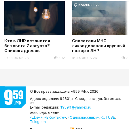
Красный Луч
Кто в ЛНР останется
Спасатели МЧС
без света 7 августа?
ликвидировали крупный
Список адресов
пожар в ЛНР
19:33 06.08.26
302
18:44 06.08.26
2
© Все права защищены «959.РФ»,
2026.
Адрес редакции: 94801, г. Свердловск, ул. Энгельса,
32.
E-mail редакции:
rf959rf@yandex.ru
«959.РФ» в сети:
«Дзен»
,
«ВКонтакте»
,
«Одноклассники»
,
RUTUBE
,
Telegram
.