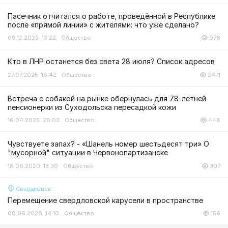
Пасечник отчитался о работе, проведённой в Республике
после «прямой линии» с жителями: что уже сделано?
09.12.2025 13:22
Общество
976
Кто в ЛНР останется без света 28 июля? Список адресов
27.07.2025 18:42
Общество
2471
Встреча с собакой на рынке обернулась для 78-летней
пенсионерки из Суходольска пересадкой кожи
16.04.2025 20:03
Общество
448
Чувствуете запах? - «Шанель номер шестьдесят три» О
"мусорной" ситуации в Червонопартизанске
18.06.2020 13:30
Общество
307
Свердловск
Перемещение свердловской карусели в пространстве
08.06.2020 14:10
Общество
156