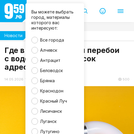
Вы можете выбрать
город, материалы
которого вас
интересуют:
Новости
Жизнь
Все города
m
Где в ЛНР возможны перебои
Алчевск
a
с водой 14 мая - список
g
Антрацит
n
адресов
i
f
Беловодск
i
c
14.05.2026 12:21
500
Брянка
Краснодон
Красный Луч
Лисичанск
Луганск
Лутугино