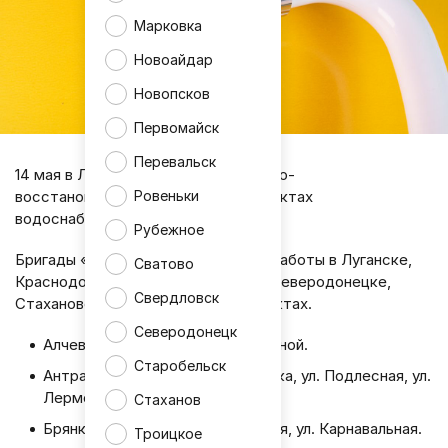
Марковка
Новоайдар
Новопсков
Первомайск
Перевальск
14 мая в ЛНР продолжатся ремонтно-
Ровеньки
восстановительные работы на объектах
водоснабжения.
Рубежное
Бригады «Луганскводы» проведут работы в Луганске,
Сватово
Краснодонском районе, Лутугино, Северодонецке,
Свердловск
Стаханове и других населённых пунктах.
Северодонецк
Алчевск ул. Грибоедова/Л.Чайкиной.
Старобельск
Антрацитовский р-н п.Рафаиловка, ул. Подлесная, ул.
Лермонтова.
Стаханов
Брянка п.Замковка ул.Полтавская, ул. Карнавальная.
Троицкое