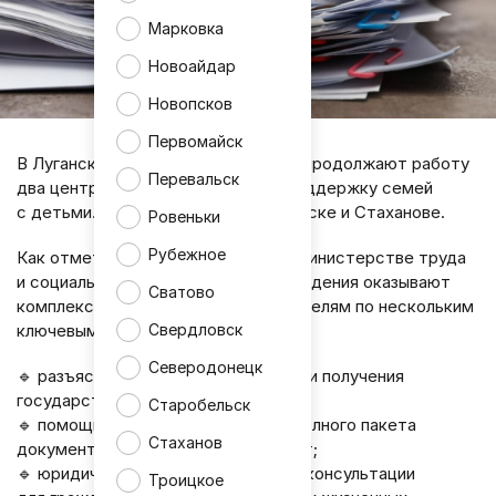
Марковка
Новоайдар
Новопсков
Первомайск
В Луганской Народной Республике продолжают работу
Перевальск
два центра, ориентированные на поддержку семей
с детьми. Они расположены в Луганске и Стаханове.
Ровеньки
Рубежное
Как отметили в республиканском Министерстве труда
и социальной защиты, данные учреждения оказывают
Сватово
комплексное сопровождение родителям по нескольким
Свердловск
ключевым направлениям:
Северодонецк
🔹 разъяснение порядка назначения и получения
государственных пособий;
Старобельск
🔹 помощь в подготовке и подаче полного пакета
Стаханов
документов для оформления выплат;
🔹 юридические и психологические консультации
Троицкое