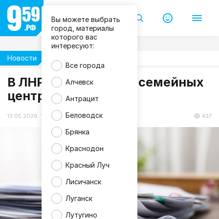
Вы можете выбрать
город, материалы
которого вас
интересуют:
Новости
Жизнь
M
Все города
a
В ЛНР работают два семейных
g
Алчевск
n
центра МФЦ
i
Антрацит
f
i
Беловодск
c
13.05.2026 11:08
437
Брянка
Краснодон
Красный Луч
Лисичанск
Луганск
Лутугино