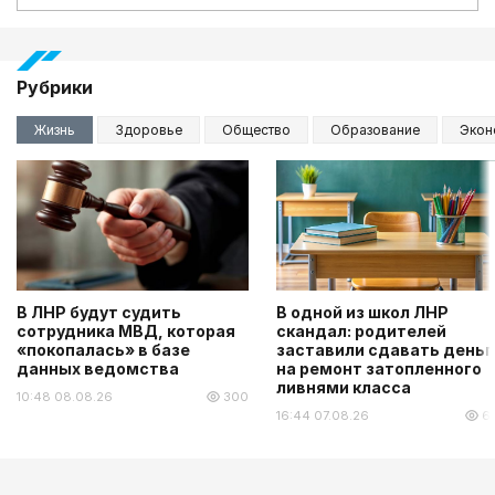
Рубрики
Жизнь
Здоровье
Общество
Образование
Экон
В ЛНР будут судить
В одной из школ ЛНР
сотрудника МВД, которая
скандал: родителей
«покопалась» в базе
заставили сдавать деньг
данных ведомства
на ремонт затопленного
ливнями класса
10:48 08.08.26
300
16:44 07.08.26
6