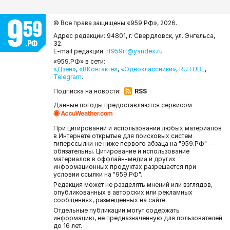
© Все права защищены «959.РФ»,
2026.
Адрес редакции: 94801, г. Свердловск, ул. Энгельса,
32.
E-mail редакции:
rf959rf@yandex.ru
«959.РФ» в сети:
«Дзен»
,
«ВКонтакте»
,
«Одноклассники»
,
RUTUBE
,
Telegram
.
Подписка на новости:
RSS
Данные погоды предоставляются сервисом
При цитировании и использовании любых материалов
в Интернете открытые для поисковых систем
гиперссылки не ниже первого абзаца на "959.РФ" —
обязательны. Цитирование и использование
материалов в оффлайн-медиа и других
информационных продуктах разрешается при
условии ссылки на "959.РФ".
Редакция может не разделять мнений или взглядов,
опубликованных в авторских или рекламных
сообщениях, размещенных на сайте.
Отдельные публикации могут содержать
информацию, не предназначенную для пользователей
до 16 лет.