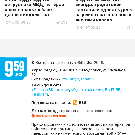
сотрудника МВД, которая
скандал: родителей
«покопалась» в базе
заставили сдавать деньг
данных ведомства
на ремонт затопленного
ливнями класса
10:48 08.08.26
299
16:44 07.08.26
6
© Все права защищены «959.РФ»,
2026.
Адрес редакции: 94801, г. Свердловск, ул. Энгельса,
32.
E-mail редакции:
rf959rf@yandex.ru
«959.РФ» в сети:
«Дзен»
,
«ВКонтакте»
,
«Одноклассники»
,
RUTUBE
,
Telegram
.
Подписка на новости:
RSS
Данные погоды предоставляются сервисом
При цитировании и использовании любых материалов
в Интернете открытые для поисковых систем
гиперссылки не ниже первого абзаца на "959.РФ" —