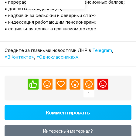
▪️ перерасчёт страхового стажа и пенсионных баллов;
▪️ доплаты за иждивенцев;
▪️ надбавки за сельский и северный стаж;
▪️ индексация работающим пенсионерам;
▪️ социальная доплата при низком доходе.
Cледите за главными новостями ЛНР в
Telegram
,
«ВКонтакте»
,
«Одноклассниках»
.
1
Комментировать
Интересный материал?