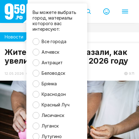
Вы можете выбрать
город, материалы
которого вас
интересуют:
Новости
Жизнь
m
Все города
a
Жителям ЛНР рассказали, как
g
Алчевск
n
увеличить пенсию в 2026 году
i
Антрацит
f
i
Беловодск
c
12.05.2026 09:53
971
Брянка
Краснодон
Красный Луч
Лисичанск
Луганск
Лутугино