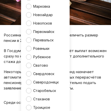
Марковка
Новоайдар
Новопсков
Первомайск
Россиянам объяснили, как можно увеличить размер
Перевальск
пенсии в 2026 году.
Ровеньки
В Госдуме напомнили, что перерасчёт выплат возможен
сразу по нескольким основаниям - от дополнительного
Рубежное
стажа до социальных доплат.
Сватово
Некоторые надбавки Социальный фонд назначает
Свердловск
автоматически, однако для отдельных перерасчётов
Северодонецк
пенсионерам необходимо самостоятельно подать
заявление и предоставить документы.
Старобельск
Стаханов
Среди основных вариантов:
Троицкое