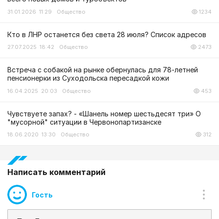
31.01.2026 11:29
Общество
1234
Кто в ЛНР останется без света 28 июля? Список адресов
27.07.2025 18:42
Общество
2473
Встреча с собакой на рынке обернулась для 78-летней
пенсионерки из Суходольска пересадкой кожи
16.04.2025 20:03
Общество
453
Чувствуете запах? - «Шанель номер шестьдесят три» О
"мусорной" ситуации в Червонопартизанске
18.06.2020 13:30
Общество
312
Написать комментарий
Гость