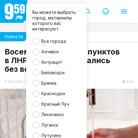
Вы можете выбрать
город, материалы
которого вас
интересуют:
Новости
Жизнь
Все города
M
Восемь населённых пунктов
Алчевск
a
в ЛНР экстренно остались
g
Антрацит
n
без воды 11 мая
i
f
Беловодск
i
c
11.05.2026 11:57
853
Брянка
Краснодон
Красный Луч
Лисичанск
Луганск
Лутугино