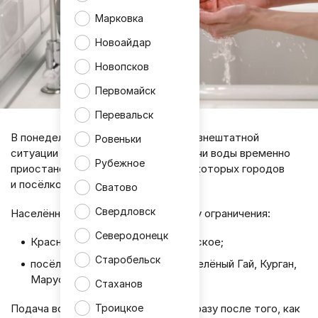
Марковка
Новоайдар
Новопсков
Первомайск
Перевальск
В понедельник, 11 мая, в результате внештатной
Ровеньки
ситуации на объекте системы подачи воды временно
Рубежное
приостановлено водоснабжение некоторых городов
и посёлков в ЛНР.
Сватово
Свердловск
Населённые пункты, попавшие в зону ограничения:
Северодонецк
Красный Луч, Антрацит, Петровское;
Старобельск
посёлки: Грушевое, Софиевка, Зелёный Гай, Курган,
Марусино.
Стаханов
Подача воды будет возобновлена сразу после того, как
Троицкое