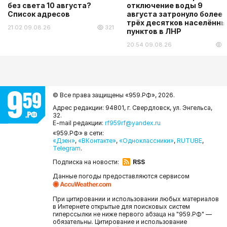
без света 10 августа?
отключение воды 9
Список адресов
августа затронуло более
трёх десятков населённы
21:02 09.08.26
321
пунктов в ЛНР
20:54 09.08.26
5
© Все права защищены «959.РФ»,
2026.
Адрес редакции: 94801, г. Свердловск, ул. Энгельса,
32.
E-mail редакции:
rf959rf@yandex.ru
«959.РФ» в сети:
«Дзен»
,
«ВКонтакте»
,
«Одноклассники»
,
RUTUBE
,
Telegram
.
Подписка на новости:
RSS
Данные погоды предоставляются сервисом
При цитировании и использовании любых материалов
в Интернете открытые для поисковых систем
гиперссылки не ниже первого абзаца на "959.РФ" —
обязательны. Цитирование и использование