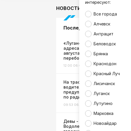
интересуют:
НОВОСТИ
В мире
Гор
Все города
Алчевск
Последние новости
Антрацит
«Лугансквода» опубликовала
Беловодск
адреса плановых ремонтов на
августа: известно, где будут
Брянка
перебои
Краснодон
12:00 06.08.26
Жизнь
Красный Луч
На трассах в Ростовской обла
Лисичанск
водителей начнут
предупреждать об атаках БП
Луганск
по радио
Лутугино
09:53 06.08.26
Жизнь
Марковка
Девы - не ждите помощи,
Новоайдар
Водолеи - будьте бдительны: