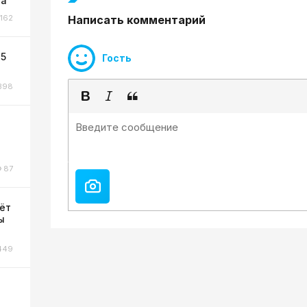
та
Написать комментарий
162
 5
Гость
398
87
ёт
ы
449