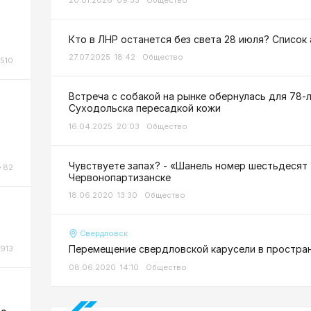
Кто в ЛНР останется без света 28 июля? Список
27.07.2025 18:42
Общество
510
Встреча с собакой на рынке обернулась для 78-
Суходольска пересадкой кожи
16.04.2025 20:03
Общество
Чувствуете запах? - «Шанель номер шестьдесят 
82
Червонопартизанске
18.06.2020 13:30
Общество
Свердловск
Перемещение свердловской карусели в простра
913
08.06.2020 14:10
Общество