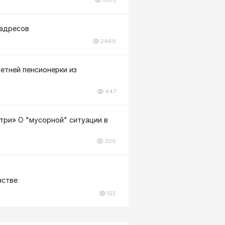
 адресов
2469
летней пенсионерки из
447
три» О "мусорной" ситуации в
306
нстве
155