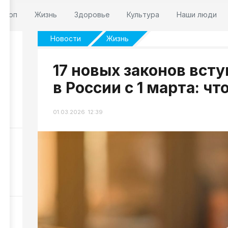
оскоп
Жизнь
Здоровье
Культура
Наши люди
Новости
Жизнь
17 новых законов всту
в России с 1 марта: чт
 6
01.03.2026 12:39
17
сти
ЛА
56