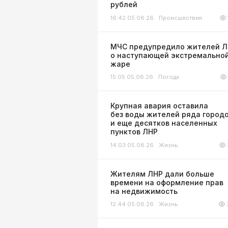
рублей
16:42 05.08.26
Происшествия
МЧС предупредило жителей 
о наступающей экстремально
жаре
15:05 05.08.26
Погода
Крупная авария оставила
без воды жителей ряда город
и еще десятков населенных
пунктов ЛНР
14:03 05.08.26
Жизнь
Жителям ЛНР дали больше
времени на оформление прав
на недвижимость
12:44 05.08.26
Жизнь