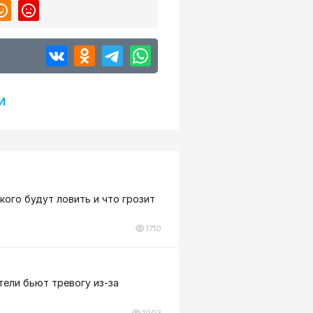
И
кого будут ловить и что грозит
1710
тели бьют тревогу из-за
1003