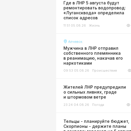
Где в ЛНР 5 августа будут
ремонтировать водопровод:
«Лугансквода» определила
список адресов
11:51 05.08.26
Жизнь
Алчевск
Мужчина в ЛНР отправил
собственного племянника
в реанимацию, накачав его
наркотиками
09:53 05.08.26
Происшествия
Жителей ЛНР предупредили
о сильных ливнях, граде
и штормовом ветре
23:24 04.08.26
Погода
Тельцы - планируйте бюджет,
Скорпионы - держите планы