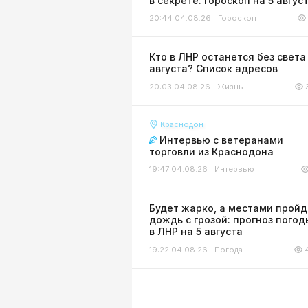
в секрете: гороскоп на 5 авгус
20:44 04.08.26
Гороскоп
Кто в ЛНР останется без света
августа? Список адресов
20:03 04.08.26
Жизнь
Краснодон
Интервью с ветеранами
торговли из Краснодона
19:47 04.08.26
Интервью
Будет жарко, а местами пройд
дождь с грозой: прогноз погод
в ЛНР на 5 августа
19:22 04.08.26
Погода