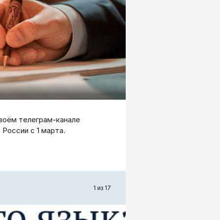
воём телеграм-канале
 России с 1 марта.
1 из 17