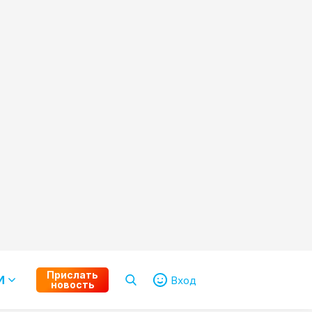
Прислать
И
Вход
новость