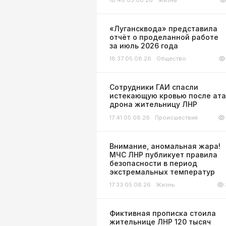
«Лугансквода» представила
отчёт о проделанной работе
за июль 2026 года
18:37 05.08.26
Общество
Сотрудники ГАИ спасли
истекающую кровью после ата
дрона жительницу ЛНР
17:41 05.08.26
Происшествия
Внимание, аномальная жара!
МЧС ЛНР публикует правила
безопасности в период
экстремальных температур
17:33 05.08.26
Жизнь
Фиктивная прописка стоила
жительнице ЛНР 120 тысяч