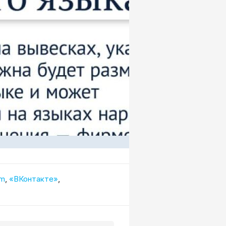
am
,
«ВКонтакте»
,