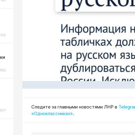
122
ки
185
Cледите за главными новостями ЛНР в
Telegr
307
«Одноклассниках»
.