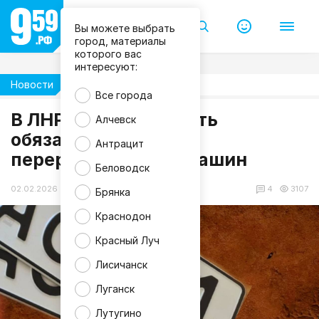
Вы можете выбрать
город, материалы
которого вас
интересуют:
Новости
Жизнь
Все города
В ЛНР могут отложить
Алчевск
обязательную
Г
Антрацит
А
перерегистрацию машин
И
Л
Беловодск
Н
Р
02.02.2026 09:53
4
3107
Брянка
Краснодон
Красный Луч
Лисичанск
Луганск
Лутугино