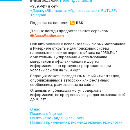
E-mail редакции:
rf959rf@yandex.ru
«959.РФ» в сети:
«Дзен»
,
«ВКонтакте»
,
«Одноклассники»
,
RUTUBE
,
Telegram
.
Подписка на новости:
RSS
Данные погоды предоставляются сервисом
При цитировании и использовании любых материалов
в Интернете открытые для поисковых систем
гиперссылки не ниже первого абзаца на "959.РФ" —
обязательны. Цитирование и использование
материалов в оффлайн-медиа и других
информационных продуктах разрешается при
условии ссылки на "959.РФ".
Редакция может не разделять мнений или взглядов,
опубликованных в авторских или рекламных
сообщениях, размещенных на сайте.
Отдельные публикации могут содержать
информацию, не предназначенную для пользователей
до 16 лет.
О нас
Правила общения
Политика конфиденциальности
Правила применения рекомендательных технологий