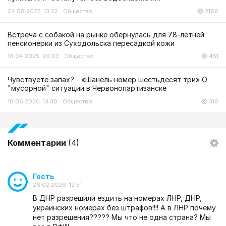
24.08.2025 13:22
Общество
2186
Встреча с собакой на рынке обернулась для 78-летней
пенсионерки из Суходольска пересадкой кожи
16.04.2025 20:03
Общество
451
Чувствуете запах? - «Шанель номер шестьдесят три» О
"мусорной" ситуации в Червонопартизанске
18.06.2020 13:30
Общество
310
Комментарии
(4)
Гость
26.02.2026 12:51
В ДНР разрешили ездить на номерах ЛНР, ДНР,
украинских номерах без штрафов!!!! А в ЛНР почему
нет разрешения????? Мы что не одна страна? Мы