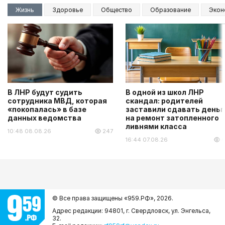
Жизнь
Здоровье
Общество
Образование
Экон
В ЛНР будут судить
В одной из школ ЛНР
сотрудника МВД, которая
скандал: родителей
«покопалась» в базе
заставили сдавать деньг
данных ведомства
на ремонт затопленного
ливнями класса
10:48 08.08.26
247
16:44 07.08.26
6
© Все права защищены «959.РФ»,
2026.
Адрес редакции: 94801, г. Свердловск, ул. Энгельса,
32.