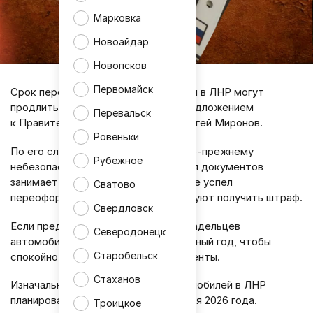
Марковка
Новоайдар
Новопсков
Первомайск
Срок перерегистрации автомобилей в ЛНР могут
продлить до 2027 года. С таким предложением
Перевальск
к Правительству РФ обратился Сергей Миронов.
Ровеньки
По его словам, во многих районах по-прежнему
Рубежное
небезопасно, а процесс оформления документов
занимает время. При этом те, кто не успел
Сватово
переоформить машину, сейчас рискуют получить штраф.
Свердловск
Если предложение поддержат, у владельцев
Северодонецк
автомобилей появится дополнительный год, чтобы
Старобельск
спокойно заменить номера и документы.
Стаханов
Изначально перерегистрацию автомобилей в ЛНР
планировалось завершить до 1 января 2026 года.
Троицкое