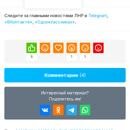
Cледите за главными новостями ЛНР в
Telegram
,
«ВКонтакте»
,
«Одноклассниках»
.
5
1
1
Комментарии
(4)
Интересный материал?
Поделитесь им!