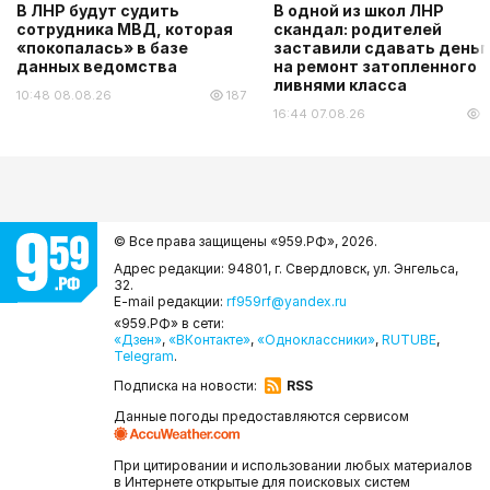
В ЛНР будут судить
В одной из школ ЛНР
сотрудника МВД, которая
скандал: родителей
«покопалась» в базе
заставили сдавать деньг
данных ведомства
на ремонт затопленного
ливнями класса
10:48 08.08.26
187
16:44 07.08.26
5
© Все права защищены «959.РФ»,
2026.
Адрес редакции: 94801, г. Свердловск, ул. Энгельса,
32.
E-mail редакции:
rf959rf@yandex.ru
«959.РФ» в сети:
«Дзен»
,
«ВКонтакте»
,
«Одноклассники»
,
RUTUBE
,
Telegram
.
Подписка на новости:
RSS
Данные погоды предоставляются сервисом
При цитировании и использовании любых материалов
в Интернете открытые для поисковых систем