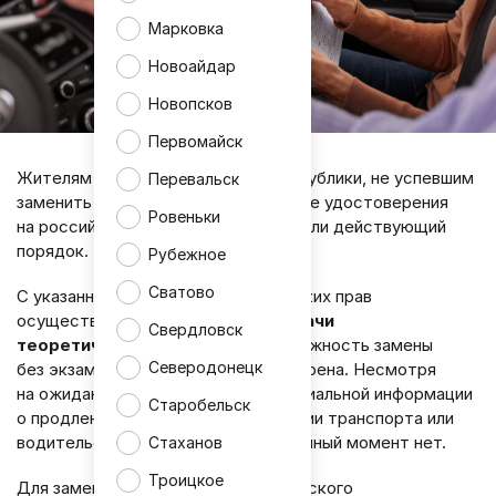
Марковка
Новоайдар
Новопсков
Первомайск
Жителям Луганской Народной Республики, не успевшим
Перевальск
заменить иностранные водительские удостоверения
Ровеньки
на российские до 1 января, разъяснили действующий
порядок.
Рубежное
Сватово
С указанной даты обмен водительских прав
осуществляется
только после сдачи
Свердловск
теоретического экзамена
. Возможность замены
Северодонецк
без экзамена больше не предусмотрена. Несмотря
на ожидания автомобилистов, официальной информации
Старобельск
о продлении сроков перерегистрации транспорта или
водительских удостоверений на данный момент нет.
Стаханов
Троицкое
Для замены иностранного водительского