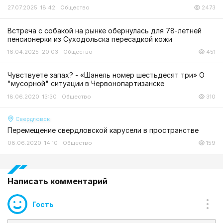
27.07.2025 18:42
Общество
2473
Встреча с собакой на рынке обернулась для 78-летней
пенсионерки из Суходольска пересадкой кожи
16.04.2025 20:03
Общество
451
Чувствуете запах? - «Шанель номер шестьдесят три» О
"мусорной" ситуации в Червонопартизанске
18.06.2020 13:30
Общество
310
Свердловск
Перемещение свердловской карусели в пространстве
08.06.2020 14:10
Общество
159
Написать комментарий
Гость