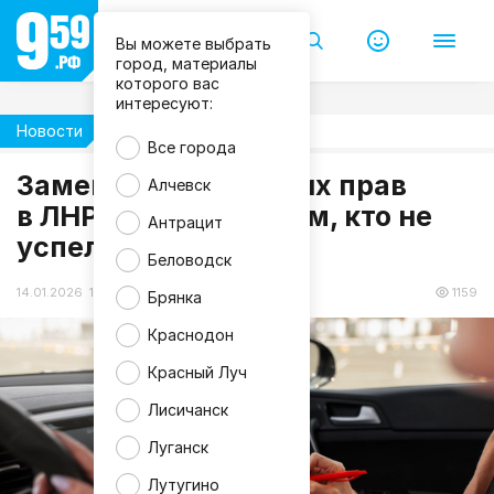
Вы можете выбрать
город, материалы
которого вас
интересуют:
Новости
Жизнь
Все города
Замена водительских прав
Алчевск
f
в ЛНР: что делать тем, кто не
r
Антрацит
e
успел до 1 января?
e
p
Беловодск
i
k
14.01.2026 19:59
1159
Брянка
Краснодон
Красный Луч
Лисичанск
Луганск
Лутугино