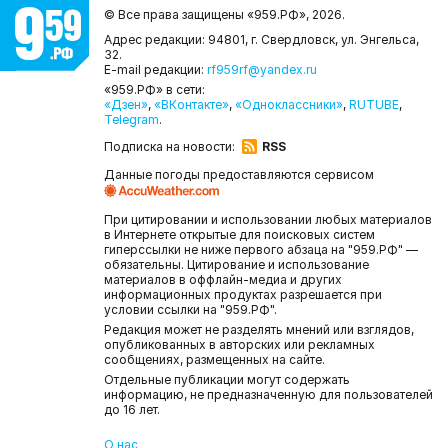
© Все права защищены «959.РФ»,
2026.
Адрес редакции: 94801, г. Свердловск, ул. Энгельса,
32.
E-mail редакции:
rf959rf@yandex.ru
«959.РФ» в сети:
«Дзен»
,
«ВКонтакте»
,
«Одноклассники»
,
RUTUBE
,
Telegram
.
Подписка на новости:
RSS
Данные погоды предоставляются сервисом
При цитировании и использовании любых материалов
в Интернете открытые для поисковых систем
гиперссылки не ниже первого абзаца на "959.РФ" —
обязательны. Цитирование и использование
материалов в оффлайн-медиа и других
информационных продуктах разрешается при
условии ссылки на "959.РФ".
Редакция может не разделять мнений или взглядов,
опубликованных в авторских или рекламных
сообщениях, размещенных на сайте.
Отдельные публикации могут содержать
информацию, не предназначенную для пользователей
до 16 лет.
О нас