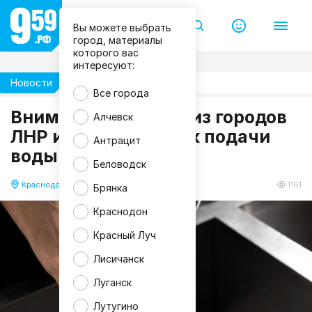
Вы можете выбрать
город, материалы
которого вас
интересуют:
Новости
Жизнь
Все города
Внимание! В одном из городов
Алчевск
F
ЛНР изменён график подачи
r
Антрацит
e
воды с 10 января
e
p
Беловодск
i
k
Краснодон
10.01.2026 07:55
1161
Брянка
Краснодон
Красный Луч
Лисичанск
Луганск
Лутугино