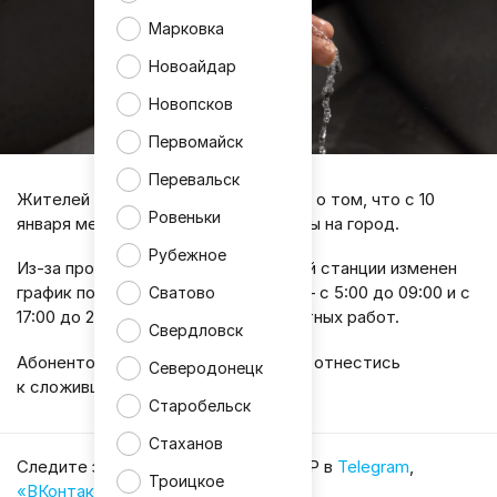
Марковка
Новоайдар
Новопсков
Первомайск
Перевальск
Жителей Краснодона предупредили о том, что с 10
Ровеньки
января меняется график подачи воды на город.
Рубежное
Из-за проведения работ на насосной станции изменен
график подачи воды на Краснодон — с 5:00 до 09:00 и с
Сватово
17:00 до 21:00 до завершения ремонтных работ.
Свердловск
Абонентов попросили с пониманием отнестись
Северодонецк
к сложившейся ситуации.
Старобельск
Стаханов
Cледите за главными новостями ЛНР в
Telegram
,
Троицкое
«ВКонтакте»
,
«Одноклассниках»
.