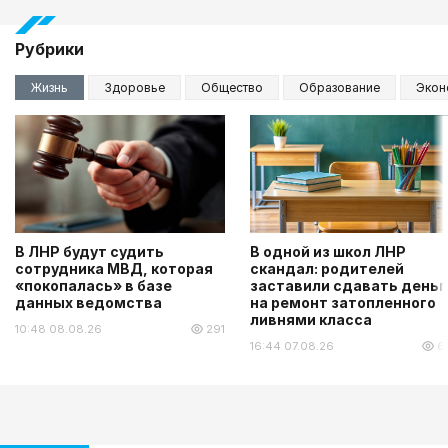
Рубрики
Жизнь
Здоровье
Общество
Образование
Экон
В ЛНР будут судить
В одной из школ ЛНР
сотрудника МВД, которая
скандал: родителей
«покопалась» в базе
заставили сдавать деньг
данных ведомства
на ремонт затопленного
ливнями класса
10:48 08.08.26
291
16:44 07.08.26
6