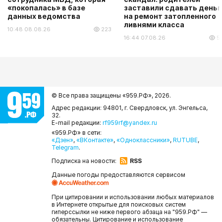
«покопалась» в базе
заставили сдавать деньг
данных ведомства
на ремонт затопленного
ливнями класса
10:48 08.08.26
223
16:44 07.08.26
5
© Все права защищены «959.РФ»,
2026.
Адрес редакции: 94801, г. Свердловск, ул. Энгельса,
32.
E-mail редакции:
rf959rf@yandex.ru
«959.РФ» в сети:
«Дзен»
,
«ВКонтакте»
,
«Одноклассники»
,
RUTUBE
,
Telegram
.
Подписка на новости:
RSS
Данные погоды предоставляются сервисом
При цитировании и использовании любых материалов
в Интернете открытые для поисковых систем
гиперссылки не ниже первого абзаца на "959.РФ" —
обязательны. Цитирование и использование