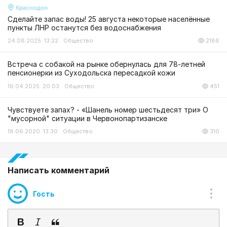
Краснодон
Сделайте запас воды! 25 августа некоторые населённые
пункты ЛНР останутся без водоснабжения
24.08.2025 13:22
Общество
2186
Встреча с собакой на рынке обернулась для 78-летней
пенсионерки из Суходольска пересадкой кожи
16.04.2025 20:03
Общество
451
Чувствуете запах? - «Шанель номер шестьдесят три» О
"мусорной" ситуации в Червонопартизанске
18.06.2020 13:30
Общество
310
Написать комментарий
Гость