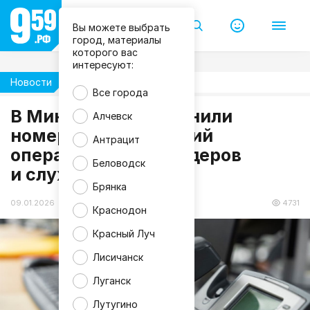
Вы можете выбрать
город, материалы
которого вас
интересуют:
Новости
Жизнь
Все города
В Минцифры напомнили
Алчевск
номера горячих линий
Антрацит
f
операторов, провайдеров
r
e
Беловодск
и служб в ЛНР
e
p
Брянка
i
k
09.01.2026 16:44
4731
Краснодон
Красный Луч
Лисичанск
Луганск
Лутугино