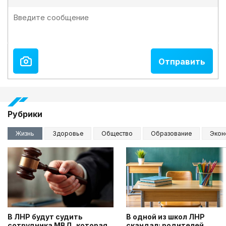
Рубрики
Жизнь
Здоровье
Общество
Образование
Экон
В ЛНР будут судить
В одной из школ ЛНР
сотрудника МВД, которая
скандал: родителей