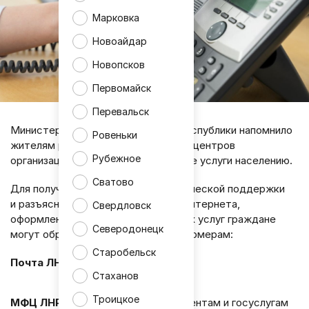
Марковка
Новоайдар
Новопсков
Первомайск
Перевальск
Министерство цифры Луганской Республики напомнило
Ровеньки
жителям региона о работе контакт-центров
Рубежное
организаций, оказывающих ключевые услуги населению.
Сватово
Для получения консультаций, технической поддержки
и разъяснений по вопросам связи, интернета,
Свердловск
оформления документов и почтовых услуг граждане
Северодонецк
могут обращаться по следующим номерам:
Старобельск
Почта ЛНР
- горячая линия 📞
429
Стаханов
Троицкое
МФЦ ЛНР
- консультации по документам и госуслугам