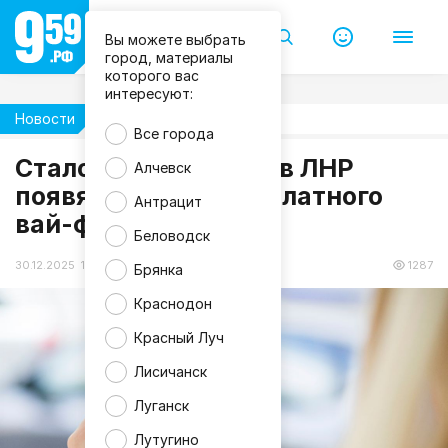
Вы можете выбрать
город, материалы
которого вас
интересуют:
Новости
Жизнь
Все города
Стало известно, где в ЛНР
Алчевск
f
появятся точки бесплатного
r
Антрацит
e
вай-фая
e
p
Беловодск
i
k
30.12.2025 16:44
1287
Брянка
Краснодон
Красный Луч
Лисичанск
Луганск
Лутугино