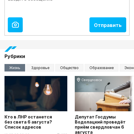
Рубрики
Жизнь
Здоровье
Общество
Образование
Экон
Свердловск
Кто в ЛНР останется
Депутат Госдумы
без света 6 августа?
Водолацкий проведёт
Список адресов
приём свердловчан 6
августа