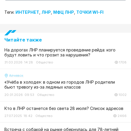
Теги:
ИНТЕРНЕТ
,
ЛНР
,
МФЦ ЛНР
,
ТОЧКИ WI-FI
Читайте также
На дорогах ЛНР планируется проведение рейда: кого
будут ловить и что грозит за нарушения?
31.03.2026 14:28
Общество
1708
Алчевск
«Учёба в холоде»: в одном из городов ЛНР родители
бьют тревогу из-за ледяных классов
20.01.2026 09:53
Общество
1002
Кто в ЛНР останется без света 28 июля? Список адресов
27.07.2025 18:42
Общество
2466
Встреча с собакой на рынке обернулась для 78-летней