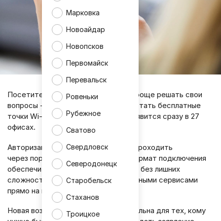
Марковка
Новоайдар
Новопсков
Первомайск
Перевальск
Посетителям МФЦ в ЛНР станет проще решать свои
Ровеньки
вопросы - в отделениях начнут работать бесплатные
Рубежное
точки Wi-Fi. Доступ к интернету появится сразу в 27
офисах.
Сватово
Авторизация пользователей будет проходить
Свердловск
через портал «Госуслуги». Такой формат подключения
Северодонецк
обеспечит безопасность и позволит без лишних
сложностей пользоваться электронными сервисами
Старобельск
прямо на месте.
Стаханов
Новая возможность особенно актуальна для тех, кому
Троицкое