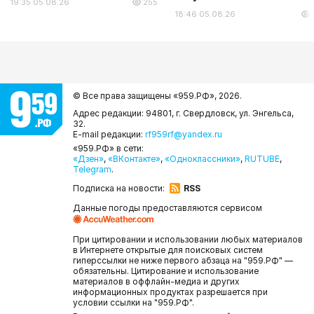
19:35 05.08.26
255
18:46 05.08.26
© Все права защищены «959.РФ»,
2026.
Адрес редакции: 94801, г. Свердловск, ул. Энгельса,
32.
E-mail редакции:
rf959rf@yandex.ru
«959.РФ» в сети:
«Дзен»
,
«ВКонтакте»
,
«Одноклассники»
,
RUTUBE
,
Telegram
.
Подписка на новости:
RSS
Данные погоды предоставляются сервисом
При цитировании и использовании любых материалов
в Интернете открытые для поисковых систем
гиперссылки не ниже первого абзаца на "959.РФ" —
обязательны. Цитирование и использование
материалов в оффлайн-медиа и других
информационных продуктах разрешается при
условии ссылки на "959.РФ".