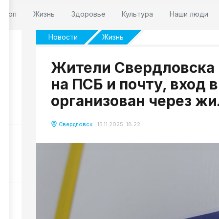
оскоп
Жизнь
Здоровье
Культура
Наши люди
Новости
Жизнь
Жители Свердловска
на ПСБ и почту, вход 
-
организован через ж
42
Свердловск
15.11.2025 18:22
оги
коп
159