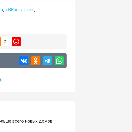
am
,
«ВКонтакте»
,
2
К
больше всего новых домов