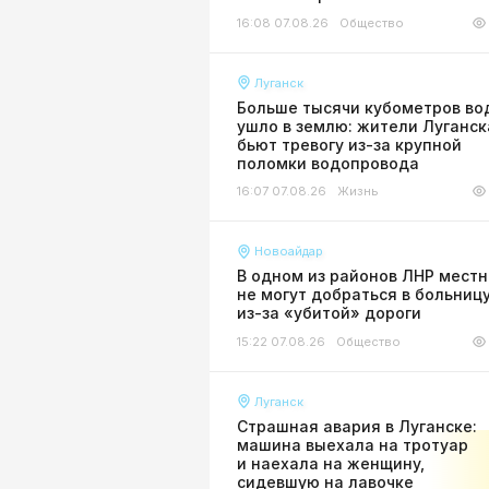
16:08 07.08.26
Общество
Луганск
Больше тысячи кубометров во
ушло в землю: жители Луганск
бьют тревогу из-за крупной
поломки водопровода
16:07 07.08.26
Жизнь
Новоайдар
В одном из районов ЛНР мест
не могут добраться в больниц
из-за «убитой» дороги
15:22 07.08.26
Общество
Луганск
Страшная авария в Луганске:
машина выехала на тротуар
и наехала на женщину,
сидевшую на лавочке