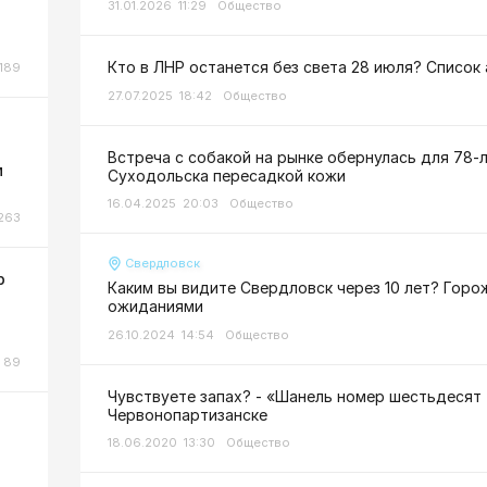
31.01.2026 11:29
Общество
Кто в ЛНР останется без света 28 июля? Список
189
27.07.2025 18:42
Общество
Встреча с собакой на рынке обернулась для 78-
м
Суходольска пересадкой кожи
16.04.2025 20:03
Общество
263
Свердловск
р
Каким вы видите Свердловск через 10 лет? Гор
ожиданиями
26.10.2024 14:54
Общество
89
Чувствуете запах? - «Шанель номер шестьдесят 
Червонопартизанске
18.06.2020 13:30
Общество