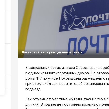
208
ы
е
320
Луганский информационный центр
о
В социальных сетях жители Свердловска соо
433
в одном из многоквартирных домов. По слова
дома №7 по улице Покрышкина размещены от
при этом вход для посетителей организован 
подъезд.
Как отмечают местные жители, такая схема 
для них. В подъезде постоянно возникают очер