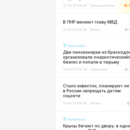
15:04 07.08.26
Происшествия
В ЛНР меняют главу МВД
14:55 07.08.26
Жизнь
Краснодон
Две пенсионерки из Краснодо
организовали «наркотический
бизнес и попали в тюрьму
14:04 07.08.26
Общество
Стало известно, планируют ли
в России запрещать детям
соцсети
13:49 07.08.26
Жизнь
Лисичанск
Крысы бегают по двору: в одн