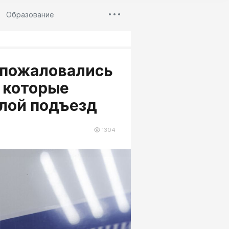
Образование
 пожаловались
в которые
илой подъезд
1304