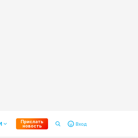
Прислать
И
Вход
новость