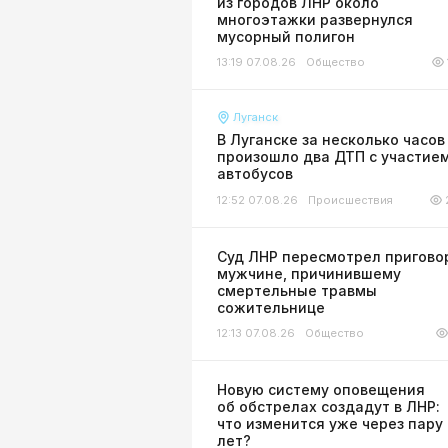
из городов ЛНР около
многоэтажки развернулся
мусорный полигон
13:19 07.08.26
Общество
Луганск
В Луганске за несколько часов
произошло два ДТП с участие
автобусов
12:52 07.08.26
Происшествия
Суд ЛНР пересмотрел пригово
мужчине, причинившему
смертельные травмы
сожительнице
12:13 07.08.26
Общество
Новую систему оповещения
об обстрелах создадут в ЛНР:
что изменится уже через пару
лет?