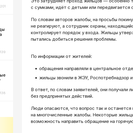
Это затрудняет проход жильцов — особенно 
201
с сумками, идёт с детьми или передвигается 
По словам авторов жалобы, на просьбы покин
не реагируют, а сотрудник охраны, находящий
ды
контролирует порядок у входа. Жильцы утвер
а
пытались добиться решения проблемы.
139
По информации от жителей:
обращения направляли в центральное отде
ные
жильцы звонили в ЖЭУ, Роспотребнадзор и
у
В ответ, по словам заявителей, они получали
138
без предпринятых действий.
Люди опасаются, что вопрос так и останется
на многочисленные жалобы. Некоторые жильцы
возможность направить обращение на горячую