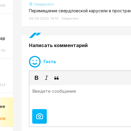
Свердловск
146
Перемещение свердловской карусели в простра
08.06.2020 14:10
Общество
жар
Написать комментарий
115
Гость
324
ние
010