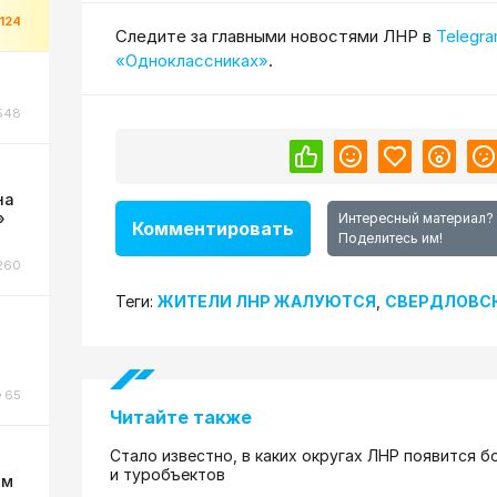
1124
Cледите за главными новостями ЛНР в
Telegr
«Одноклассниках»
.
548
на
»
Интересный материал?
Комментировать
Поделитесь им!
260
Теги:
ЖИТЕЛИ ЛНР ЖАЛУЮТСЯ
,
СВЕРДЛОВС
65
Читайте также
Стало известно, в каких округах ЛНР появится 
и туробъектов
ом