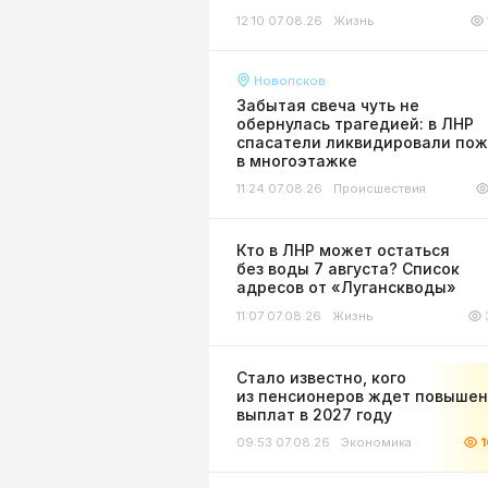
12:10 07.08.26
Жизнь
Новопсков
Забытая свеча чуть не
обернулась трагедией: в ЛНР
спасатели ликвидировали по
в многоэтажке
11:24 07.08.26
Происшествия
Кто в ЛНР может остаться
без воды 7 августа? Список
адресов от «Луганскводы»
11:07 07.08.26
Жизнь
Стало известно, кого
из пенсионеров ждет повыше
выплат в 2027 году
09:53 07.08.26
Экономика
1