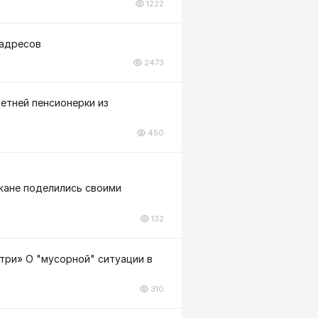
1222
 адресов
2473
летней пенсионерки из
450
ожане поделились своими
132
три» О "мусорной" ситуации в
310