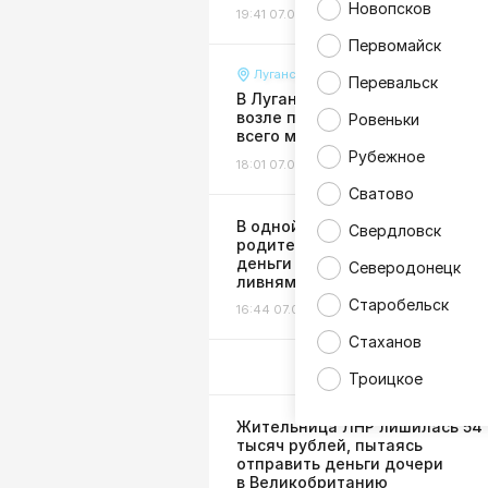
Новопсков
19:41 07.08.26
Погода
Первомайск
Луганск
Перевальск
В Луганске разгромили клумб
возле парка 1 Мая, высаженны
Ровеньки
всего месяц назад
Рубежное
18:01 07.08.26
Происшествия
Сватово
В одной из школ ЛНР скандал:
Свердловск
родителей заставили сдавать
деньги на ремонт затопленног
Северодонецк
ливнями класса
Старобельск
16:44 07.08.26
Жизнь
Стаханов
Троицкое
Жительница ЛНР лишилась 54
тысяч рублей, пытаясь
отправить деньги дочери
в Великобританию