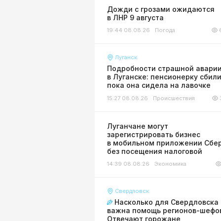
Дожди с грозами ожидаются
в ЛНР 9 августа
19:44 08.08.26
Погода
Луганск
Подробности страшной авари
в Луганске: пенсионерку сбили
пока она сидела на лавочке
15:27 08.08.26
Происшествия
Луганчане могут
зарегистрировать бизнес
в мобильном приложении Сбе
без посещения налоговой
14:39 08.08.26
Экономика
Свердловск
Насколько для Свердловска
важна помощь регионов-шефо
Отвечают горожане