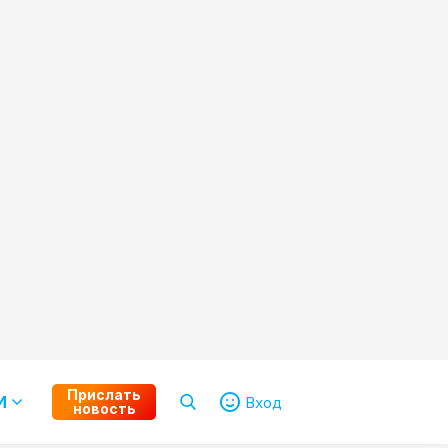
Прислать
И
Вход
новость