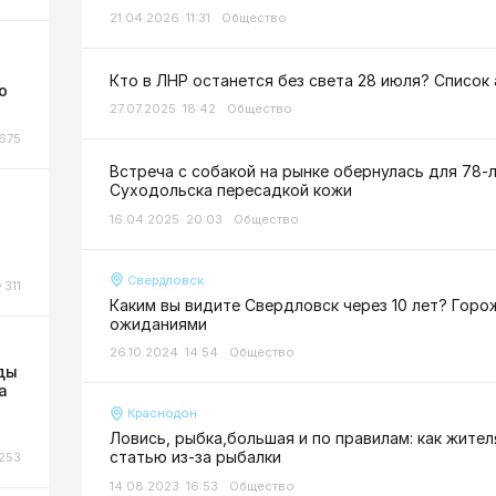
21.04.2026 11:31
Общество
Кто в ЛНР останется без света 28 июля? Список
о
27.07.2025 18:42
Общество
675
Встреча с собакой на рынке обернулась для 78-
Суходольска пересадкой кожи
16.04.2025 20:03
Общество
Свердловск
311
Каким вы видите Свердловск через 10 лет? Гор
ожиданиями
26.10.2024 14:54
Общество
ды
а
Краснодон
Ловись, рыбка,большая и по правилам: как жите
статью из-за рыбалки
253
14.08.2023 16:53
Общество