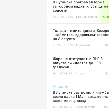
В Луганске прогремел взрыв,
за городом видны клубы дыма 
соцсети
08:21 08.08.26
Происшествия
4
Тельцы - ждите деньги, Козер
- займитесь здоровьем: горос
на 8 августа
20:28 07.08.26
Гороскоп
Жара не отступает: в ЛНР 8
августа ожидается до +38
градусов
19:41 07.08.26
Погода
Луганск
В Луганске разгромили клумб
возле парка 1 Мая, высаженны
всего месяц назад
18:01 07.08.26
Происшествия