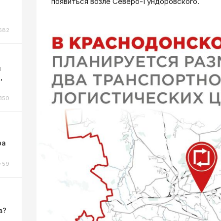
появиться возле Северо-Гундоровского.
682
и
,
350
ра
59
в?