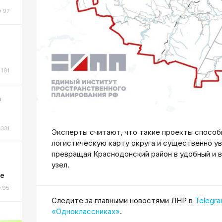
97
101
а
331
Эксперты считают, что такие проекты способ
логистическую карту округа и существенно ув
превращая Краснодонский район в удобный и 
узел.
ке
95
Cледите за главными новостями ЛНР в
Telegr
«Одноклассниках»
.