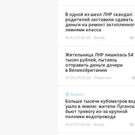
В одной из школ ЛНР скандал:
родителей заставили сдавать
деньги на ремонт затопленног
ливнями класса
16:44 07.08.26
Жизнь
Жительница ЛНР лишилась 54
тысяч рублей, пытаясь
отправить деньги дочери
в Великобританию
16:08 07.08.26
Общество
Луганск
Больше тысячи кубометров во
ушло в землю: жители Луганск
бьют тревогу из-за крупной
поломки водопровода
16:07 07.08.26
Жизнь