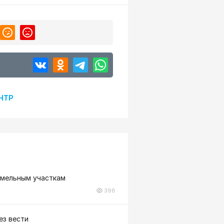
НТР
емельным участкам
398
ез вести