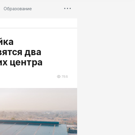
Образование
йка
вятся два
их центра
788