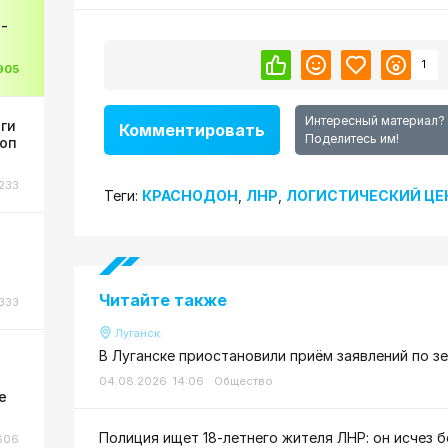
-
1
905
Интересный материал?
оги
Комментировать
Поделитесь им!
коп
233
Теги:
КРАСНОДОН
,
ЛНР
,
ЛОГИСТИЧЕСКИЙ ЦЕ
Читайте также
333
Луганск
В Луганске приостановили приём заявлений по з
ы
04.08.2026 14:06
Общество
е
Полиция ищет 18-летнего жителя ЛНР: он исчез б
606