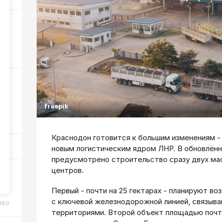
776
freepik
89
Краснодон готовится к большим изменениям 
новым логистическим ядром ЛНР. В обновлённ
предусмотрено строительство сразу двух ма
центров.
м:
Первый - почти на 25 гектарах - планируют во
с ключевой железнодорожной линией, связыва
180
территориями. Второй объект площадью почт