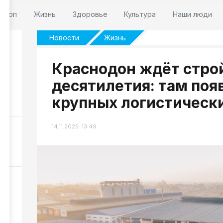
оскоп
Жизнь
Здоровье
Культура
Наши люди
Новости
Жизнь
Краснодон ждёт стро
десятилетия: там поя
крупных логистическ
168
14.11.2025 13:49
 10
276
в
413