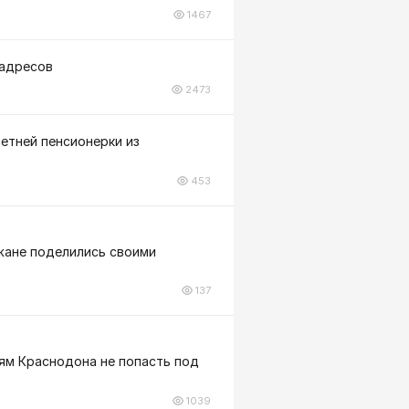
1467
 адресов
2473
летней пенсионерки из
453
ожане поделились своими
137
лям Краснодона не попасть под
1039