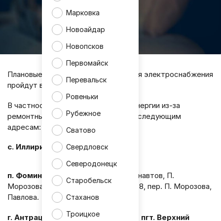
Марковка
Новоайдар
Новопсков
Первомайск
Плановые и внеплановые ограничения электроснабжения
Перевальск
пройдут в ЛНР в среду, 29 октября.
Ровеньки
В частности, отключение электроэнергии из-за
Рубежное
ремонтных работ запланировано по следующим
адресам:
Сватово
с. Иллирия, п. Шимшиновка
Свердловск
Северодонецк
п. Фоминовка:
ул. Смирнова, Космонавтов, П.
Старобельск
Морозова, Павлова, Франко, Репина 8, пер. П. Морозова,
Павлова.
Стаханов
Троицкое
г. Антрацит, пгт. Боково-Платово, пгт. Верхний