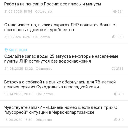
Работа на пенсии в России: все плюсы и минусы
21.05.2026 19:54
Общество
524
Стало известно, в каких округах ЛНР появится больше
всего новых домов и туробъектов
31.01.2026 11:29
Общество
1230
Краснодон
Сделайте запас воды! 25 августа некоторые населённые
пункты ЛНР останутся без водоснабжения
24.08.2025 13:22
Общество
2186
Встреча с собакой на рынке обернулась для 78-летней
пенсионерки из Суходольска пересадкой кожи
16.04.2025 20:03
Общество
451
Чувствуете запах? - «Шанель номер шестьдесят три» О
"мусорной" ситуации в Червонопартизанске
18.06.2020 13:30
Общество
310