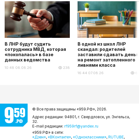
В ЛНР будут судить
В одной из школ ЛНР
сотрудника МВД, которая
скандал: родителей
«покопалась» в базе
заставили сдавать деньг
данных ведомства
на ремонт затопленного
ливнями класса
10:48 08.08.26
238
16:44 07.08.26
6
© Все права защищены «959.РФ»,
2026.
Адрес редакции: 94801, г. Свердловск, ул. Энгельса,
32.
E-mail редакции:
rf959rf@yandex.ru
«959.РФ» в сети:
«Дзен»
,
«ВКонтакте»
,
«Одноклассники»
,
RUTUBE
,