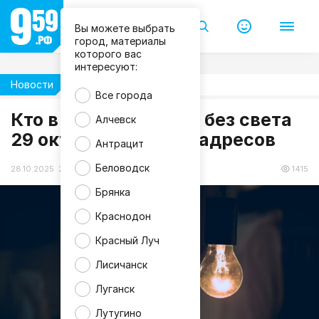
Вы можете выбрать
город, материалы
которого вас
интересуют:
Новости
Жизнь
Все города
Кто в ЛНР останется без света
Алчевск
29 октября? Список адресов
Антрацит
Беловодск
28.10.2025 20:00
1415
Брянка
Краснодон
Красный Луч
Лисичанск
Луганск
Лутугино