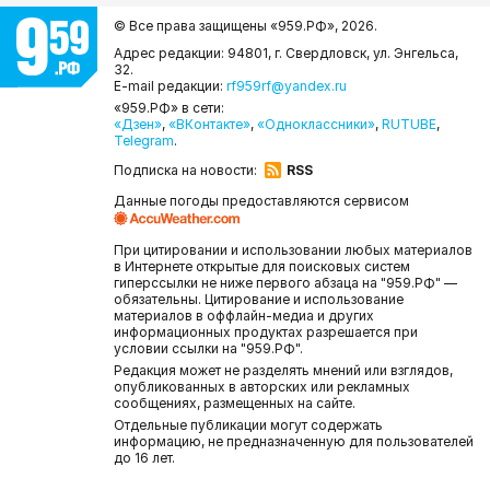
© Все права защищены «959.РФ»,
2026.
Адрес редакции: 94801, г. Свердловск, ул. Энгельса,
32.
E-mail редакции:
rf959rf@yandex.ru
«959.РФ» в сети:
«Дзен»
,
«ВКонтакте»
,
«Одноклассники»
,
RUTUBE
,
Telegram
.
Подписка на новости:
RSS
Данные погоды предоставляются сервисом
При цитировании и использовании любых материалов
в Интернете открытые для поисковых систем
гиперссылки не ниже первого абзаца на "959.РФ" —
обязательны. Цитирование и использование
материалов в оффлайн-медиа и других
информационных продуктах разрешается при
условии ссылки на "959.РФ".
Редакция может не разделять мнений или взглядов,
опубликованных в авторских или рекламных
сообщениях, размещенных на сайте.
Отдельные публикации могут содержать
информацию, не предназначенную для пользователей
до 16 лет.