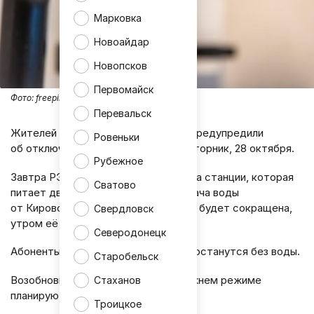
Марковка
Новоайдар
Новопсков
Первомайск
Фото:
freepik
Перевальск
Жителей Кировска и Первомайска предупредили
Ровеньки
об отключении водоснабжения во вторник, 28 октября.
Рубежное
Завтра РЭС отключит напряжение на станции, которая
Сватово
питает два города. Из-за этого подача воды
от Кировского водоразборного узла будет сокращена,
Свердловск
утром её и вовсе может не быть.
Северодонецк
Абоненты Первомайска полностью останутся без воды.
Старобельск
Возобновить водоснабжение в прежнем режиме
Стаханов
планируют 29 октября.
Троицкое