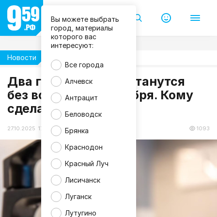
Вы можете выбрать
город, материалы
которого вас
интересуют:
Новости
Жизнь
Все города
Два города в ЛНР останутся
Алчевск
без воды до 29 октября. Кому
Антрацит
сделать запас?
Беловодск
27.10.2025 17:43
1093
Брянка
Краснодон
Красный Луч
Лисичанск
Луганск
Лутугино