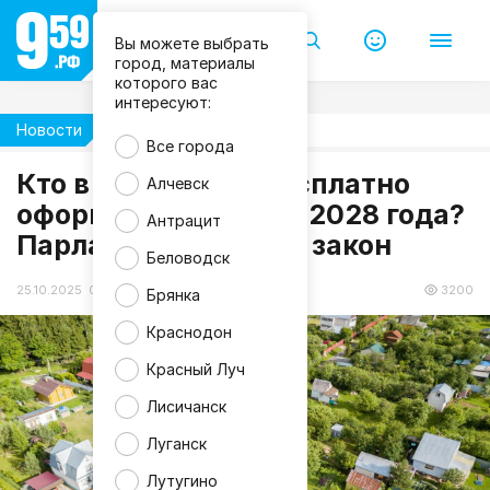
Вы можете выбрать
город, материалы
которого вас
интересуют:
Новости
Жизнь
Все города
Кто в ЛНР может бесплатно
Алчевск
оформить землю до 2028 года?
Антрацит
Парламент изменил закон
Беловодск
25.10.2025 09:12
3200
Брянка
Краснодон
Красный Луч
Лисичанск
Луганск
Лутугино