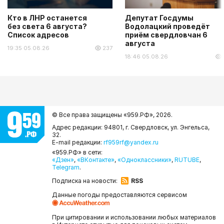
Кто в ЛНР останется
Депутат Госдумы
без света 6 августа?
Водолацкий проведёт
Список адресов
приём свердловчан 6
августа
19:35 05.08.26
237
18:46 05.08.26
© Все права защищены «959.РФ»,
2026.
Адрес редакции: 94801, г. Свердловск, ул. Энгельса,
32.
E-mail редакции:
rf959rf@yandex.ru
«959.РФ» в сети:
«Дзен»
,
«ВКонтакте»
,
«Одноклассники»
,
RUTUBE
,
Telegram
.
Подписка на новости:
RSS
Данные погоды предоставляются сервисом
При цитировании и использовании любых материалов