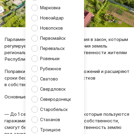
Марковка
Новоайдар
Новопсков
Первомайск
Парламентарии ЛНР внесли изменения в закон, которым
регулируется порядок предоставления земель
Перевальск
региональной и муниципальной собственности жителям
Ровеньки
Республики.
Рубежное
Поправки касаются переходных положений и расширяют
сроки бесплатного оформления участков
Сватово
в собственность.
Свердловск
Основные изменения:
Северодонецк
Старобельск
— До 1 сентября 2026 года жители, которые пользуются
Стаханов
гаражами, но не имеют на них права собственности,
смогут бесплатно оформить в собственность землю
Троицкое
под этими строениями.