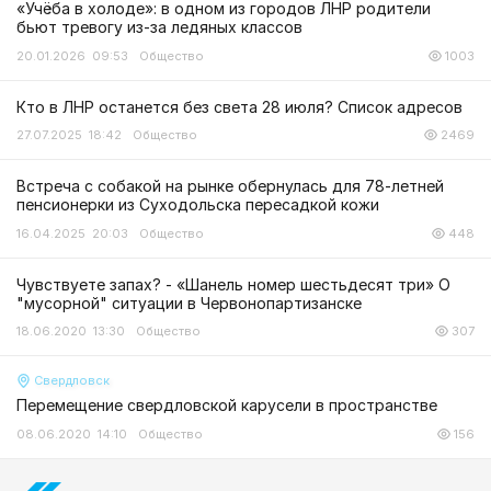
«Учёба в холоде»: в одном из городов ЛНР родители
бьют тревогу из-за ледяных классов
20.01.2026 09:53
Общество
1003
Кто в ЛНР останется без света 28 июля? Список адресов
27.07.2025 18:42
Общество
2469
Встреча с собакой на рынке обернулась для 78-летней
пенсионерки из Суходольска пересадкой кожи
16.04.2025 20:03
Общество
448
Чувствуете запах? - «Шанель номер шестьдесят три» О
"мусорной" ситуации в Червонопартизанске
18.06.2020 13:30
Общество
307
Свердловск
Перемещение свердловской карусели в пространстве
08.06.2020 14:10
Общество
156