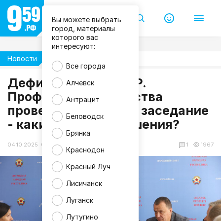
Вы можете выбрать
город, материалы
которого вас
интересуют:
Новости
Жизнь
Все города
Дефицит воды в ЛНР.
Алчевск
Профильные ведомства
Антрацит
провели экстренное заседание
Беловодск
- какие приняты решения?
Брянка
04.10.2025 09:07
1
1967
Краснодон
Красный Луч
Лисичанск
Луганск
Лутугино