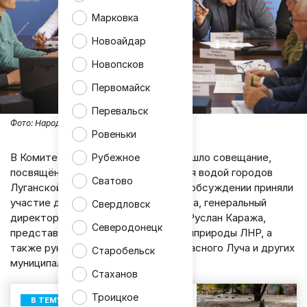
Марковка
Новоайдар
Новопсков
Первомайск
Перевальск
Фото:
Народный Совет ЛНР
Ровеньки
В Комитете по инфраструктуре прошло совещание,
Рубежное
посвящённое вопросам обеспечения водой городов
Сватово
Луганской Народной Республики. В обсуждении приняли
участие депутаты Народного Совета, генеральный
Свердловск
директор ГУП ЛНР «Лугансквода» Руслан Каража,
Северодонецк
представители Минтопэнерго и Минприроды ЛНР, а
также руководители Антрацита, Красного Луча и других
Старобельск
муниципалитетов.
Стаханов
Троицкое
В ТЕМУ