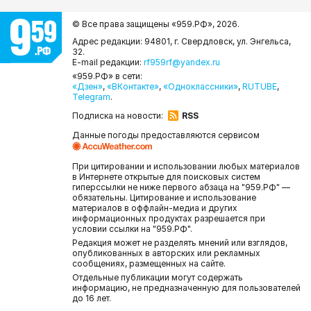
© Все права защищены «959.РФ»,
2026.
Адрес редакции: 94801, г. Свердловск, ул. Энгельса,
32.
E-mail редакции:
rf959rf@yandex.ru
«959.РФ» в сети:
«Дзен»
,
«ВКонтакте»
,
«Одноклассники»
,
RUTUBE
,
Telegram
.
Подписка на новости:
RSS
Данные погоды предоставляются сервисом
При цитировании и использовании любых материалов
в Интернете открытые для поисковых систем
гиперссылки не ниже первого абзаца на "959.РФ" —
обязательны. Цитирование и использование
материалов в оффлайн-медиа и других
информационных продуктах разрешается при
условии ссылки на "959.РФ".
Редакция может не разделять мнений или взглядов,
опубликованных в авторских или рекламных
сообщениях, размещенных на сайте.
Отдельные публикации могут содержать
информацию, не предназначенную для пользователей
до 16 лет.