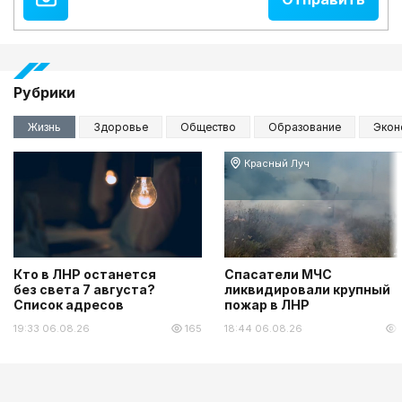
Рубрики
Жизнь
Здоровье
Общество
Образование
Экон
Красный Луч
Кто в ЛНР останется
Спасатели МЧС
без света 7 августа?
ликвидировали крупный
Список адресов
пожар в ЛНР
19:33 06.08.26
165
18:44 06.08.26