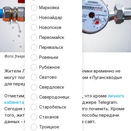
Марковка
Новоайдар
Новопсков
Первомайск
Перевальск
Фото:
freepik
Ровеньки
Рубежное
Жители Луганской Народной Республики временно не
могут пользоваться личным кабинетом «Луганскводы»
Сватово
для передачи данных счётчиков.
Свердловск
Отметим, что вчера стало известно, что кроме
личного
Северодонецк
кабинета
не работал и бот в мессенджере Telegram.
Старобельск
Сегодня же специалистам удалось его починить. Кроме
того, жителям напомнили и другие способы передачи
Стаханов
данных - более надёжные, чем через сайт.
Троицкое