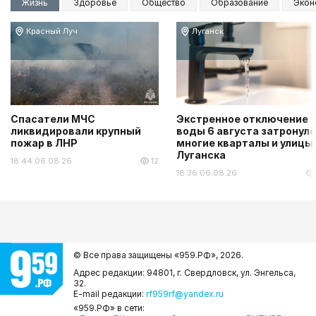
Жизнь
Здоровье
Общество
Образование
Экон
Красный Луч
Луганск
Спасатели МЧС
Экстренное отключение
ликвидировали крупный
воды 6 августа затронуло
пожар в ЛНР
многие кварталы и улицы
Луганска
18:44 06.08.26
12
18:36 06.08.26
© Все права защищены «959.РФ»,
2026.
Адрес редакции: 94801, г. Свердловск, ул. Энгельса,
32.
E-mail редакции:
rf959rf@yandex.ru
«959.РФ» в сети: