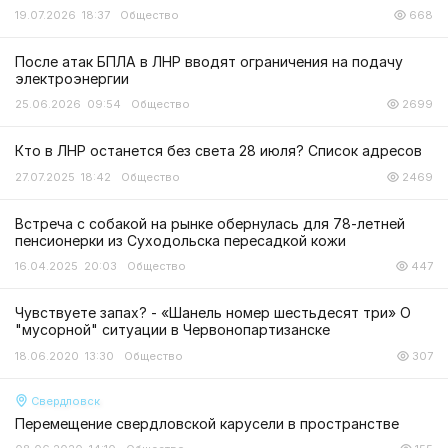
19.07.2026 18:37
Общество
668
После атак БПЛА в ЛНР вводят ограничения на подачу
электроэнергии
25.06.2026 09:54
Общество
2699
Кто в ЛНР останется без света 28 июля? Список адресов
27.07.2025 18:42
Общество
2469
Встреча с собакой на рынке обернулась для 78-летней
пенсионерки из Суходольска пересадкой кожи
16.04.2025 20:03
Общество
447
Чувствуете запах? - «Шанель номер шестьдесят три» О
"мусорной" ситуации в Червонопартизанске
18.06.2020 13:30
Общество
307
Свердловск
Перемещение свердловской карусели в пространстве