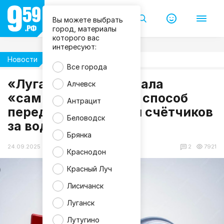
Вы можете выбрать
город, материалы
которого вас
интересуют:
Новости
Жизнь
Все города
«Лугансквода» назвала
Алчевск
«самый надёжный» способ
Антрацит
передачи показаний счётчиков
Беловодск
за воду
Брянка
24.09.2025 13:05
2
7921
Краснодон
Красный Луч
Лисичанск
Луганск
Лутугино