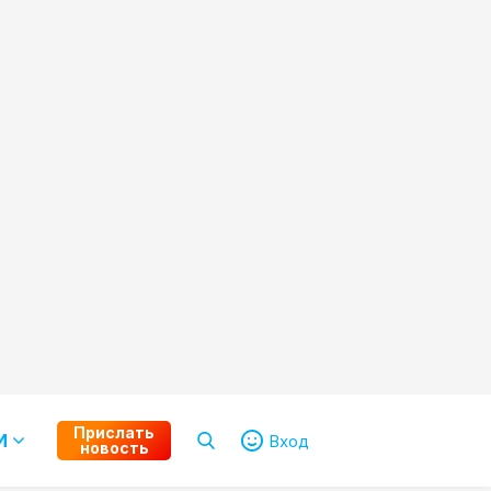
Прислать
И
Вход
новость