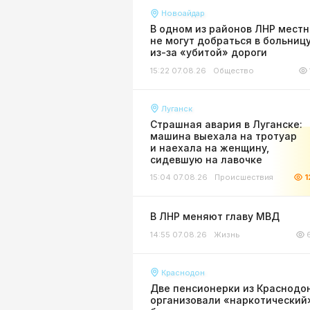
Новоайдар
В одном из районов ЛНР мест
не могут добраться в больниц
из-за «убитой» дороги
15:22 07.08.26
Общество
Луганск
Страшная авария в Луганске:
машина выехала на тротуар
и наехала на женщину,
сидевшую на лавочке
15:04 07.08.26
Происшествия
1
В ЛНР меняют главу МВД
14:55 07.08.26
Жизнь
Краснодон
Две пенсионерки из Краснодо
организовали «наркотический