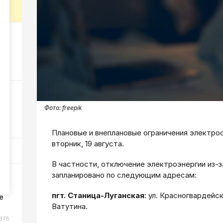
386
оги
коп
182
Фото:
freepik
240
Плановые и внеплановые ограничения электро
вторник, 19 августа.
В частности, отключение электроэнергии из-
запланировано по следующим адресам:
ы
пгт. Станица-Луганская
: ул. Красногвардейск
е
Ватутина.
378