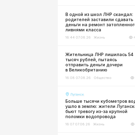
В одной из школ ЛНР скандал:
родителей заставили сдавать
деньги на ремонт затопленног
ливнями класса
16:44 07.08.26
Жизнь
Жительница ЛНР лишилась 54
тысяч рублей, пытаясь
отправить деньги дочери
в Великобританию
16:08 07.08.26
Общество
Луганск
Больше тысячи кубометров во
ушло в землю: жители Луганск
бьют тревогу из-за крупной
поломки водопровода
16:07 07.08.26
Жизнь