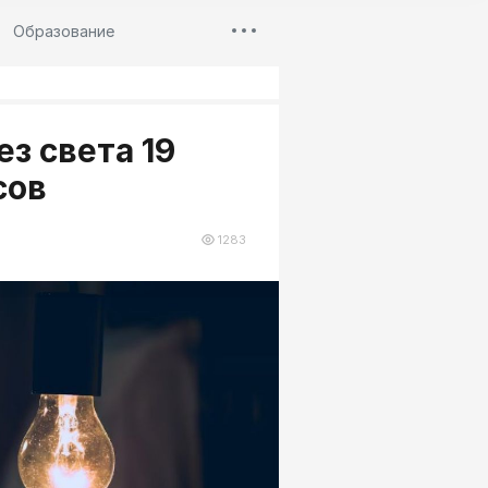
Образование
ез света 19
сов
1283