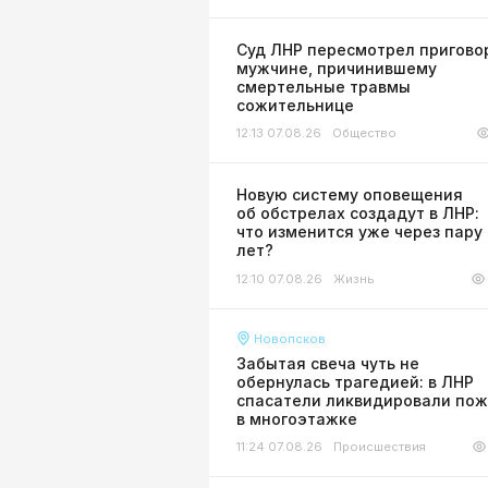
Суд ЛНР пересмотрел пригово
мужчине, причинившему
смертельные травмы
сожительнице
12:13 07.08.26
Общество
Новую систему оповещения
об обстрелах создадут в ЛНР:
что изменится уже через пару
лет?
12:10 07.08.26
Жизнь
Новопсков
Забытая свеча чуть не
обернулась трагедией: в ЛНР
спасатели ликвидировали по
в многоэтажке
11:24 07.08.26
Происшествия