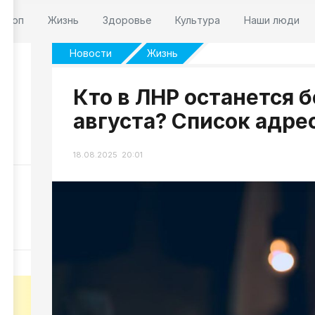
оскоп
Жизнь
Здоровье
Культура
Наши люди
Новости
Жизнь
Кто в ЛНР останется б
а
августа? Список адре
33
18.08.2025 20:01
ке
28
-