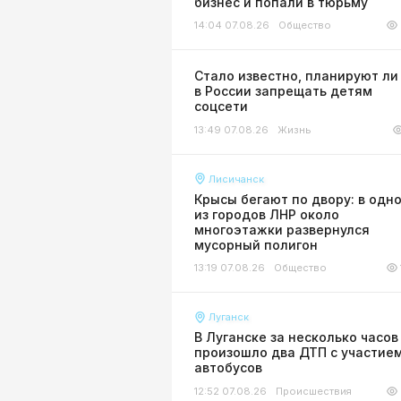
бизнес и попали в тюрьму
14:04 07.08.26
Общество
Стало известно, планируют ли
в России запрещать детям
соцсети
13:49 07.08.26
Жизнь
Лисичанск
Крысы бегают по двору: в одн
из городов ЛНР около
многоэтажки развернулся
мусорный полигон
13:19 07.08.26
Общество
Луганск
В Луганске за несколько часов
произошло два ДТП с участие
автобусов
12:52 07.08.26
Происшествия