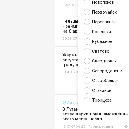
Новопсков
08:21 08.08.26
Происшествия
1
Первомайск
Тельцы - ждите деньги, Козер
Перевальск
- займитесь здоровьем: горос
на 8 августа
Ровеньки
20:28 07.08.26
Гороскоп
Рубежное
Сватово
Жара не отступает: в ЛНР 8
августа ожидается до +38
Свердловск
градусов
Северодонецк
19:41 07.08.26
Погода
Старобельск
Стаханов
Троицкое
Луганск
В Луганске разгромили клумб
возле парка 1 Мая, высаженны
всего месяц назад
18:01 07.08.26
Происшествия