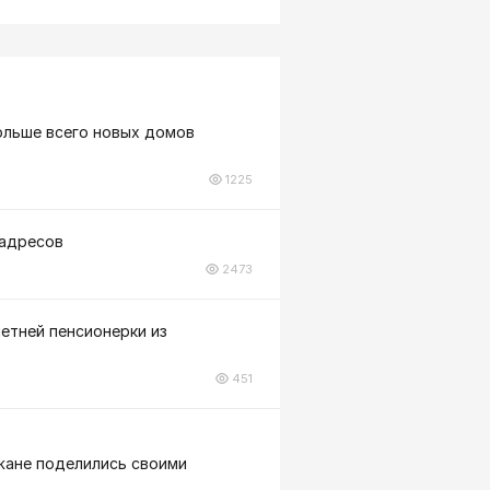
больше всего новых домов
1225
 адресов
2473
летней пенсионерки из
451
ожане поделились своими