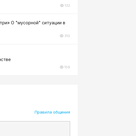
132
три» О "мусорной" ситуации в
310
нстве
159
Правила общения