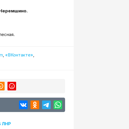
. Черемшино.
лесная.
am
,
«ВКонтакте»
,
В ЛНР