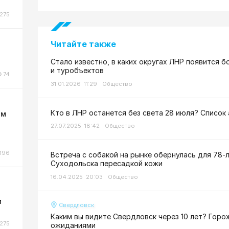
275
Читайте также
Стало известно, в каких округах ЛНР появится 
и туробъектов
74
31.01.2026 11:29
Общество
Кто в ЛНР останется без света 28 июля? Список
ом
27.07.2025 18:42
Общество
196
Встреча с собакой на рынке обернулась для 78-
Суходольска пересадкой кожи
16.04.2025 20:03
Общество
м
Свердловск
Каким вы видите Свердловск через 10 лет? Гор
275
ожиданиями