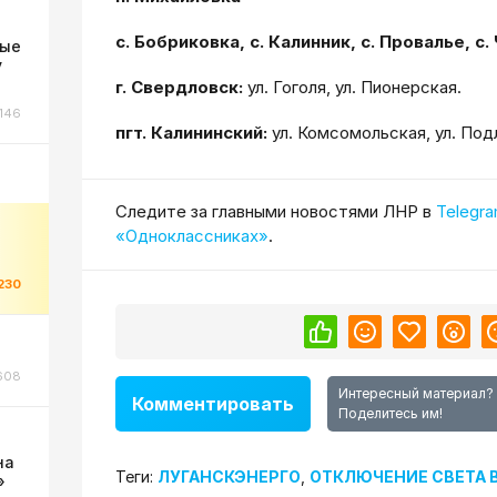
с. Бобриковка, с. Калинник, с. Провалье, с
ные
у
г. Свердловск:
ул. Гоголя, ул. Пионерская.
146
пгт. Калининский:
ул. Комсомольская, ул. Под
Cледите за главными новостями ЛНР в
Telegr
«Одноклассниках»
.
230
608
Интересный материал?
Комментировать
Поделитесь им!
на
Теги:
ЛУГАНСКЭНЕРГО
,
ОТКЛЮЧЕНИЕ СВЕТА 
»