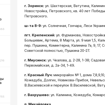
г. Зоринск:
ул. Шахтерская, Ватутина, Калини
Новостройка, Петровского, кв. 40 лет Победы 
Петровского.
о
ш-та 8-9:
ул. Солнечная, Гончара, Леси Украин
486
пгт. Крепенский:
ул. Фурманова, Новостройка,
Большевик, Артема, 8 Марта, ул. 9 мая 1,5, Кали
пер. Пушкина, Коминтерна, Калинина 7а, 9, 17, С
Советской полностью, Пушкина 20-27.
г. Миусинск:
ул. Чкалова, д. 2-28, 1-38; Садовая
216
Первомайская, д. 2а-34, 1-49.
г. Красный Луч:
микрорайон № 1, дома 7,8,9,10,1
ды
Кожедуба, Долгих, Новикова-Прибоя, Невельск
а
В.Василевской и переулок В.Василевской, Вату
г. Вахрушево:
ул. Калинина, Кожедуба, Комаро
155
п. Михайловка