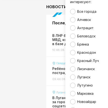
интересуют:
НОВОСТИ
В мире
Гор
Все города
Алчевск
Последние новости
Антрацит
В ЛНР будут судить сотрудник
Беловодск
МВД, которая «покопалась»
в базе данных ведомства
Брянка
10:48 08.08.26
Жизнь
Краснодон
Красный Луч
Свердловск
Ребёнок на электросамокате
Лисичанск
пострадал в ДТП в Свердловс
Луганск
09:44 08.08.26
Происшествия
Лутугино
Луганск
Марковка
В Луганске прогремел взрыв,
Новоайдар
за городом видны клубы дыма 
соцсети