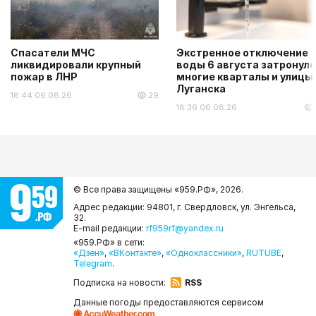
Спасатели МЧС
Экстренное отключение
ликвидировали крупный
воды 6 августа затронуло
пожар в ЛНР
многие кварталы и улицы
Луганска
18:44 06.08.26
29
18:36 06.08.26
© Все права защищены «959.РФ»,
2026.
Адрес редакции: 94801, г. Свердловск, ул. Энгельса,
32.
E-mail редакции:
rf959rf@yandex.ru
«959.РФ» в сети:
«Дзен»
,
«ВКонтакте»
,
«Одноклассники»
,
RUTUBE
,
Telegram
.
Подписка на новости:
RSS
Данные погоды предоставляются сервисом