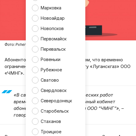
Марковка
Новоайдар
Новопсков
Первомайск
Фото:
Pxhere
Перевальск
Ровеньки
Абонентов в ЛНР предупредили о том, что временно
ограничен доступ к личному кабинету «Луганскгаз» ООО
Рубежное
«ЧМНГ».
Сватово
Свердловск
«В связи с проведением технических работ
Северодонецк
временно будет недоступен личный кабинет
абонента “Луганскгаз“ филиала ООО “ЧМНГ“», –
Старобельск
говорится в сообщении.
Стаханов
Троицкое