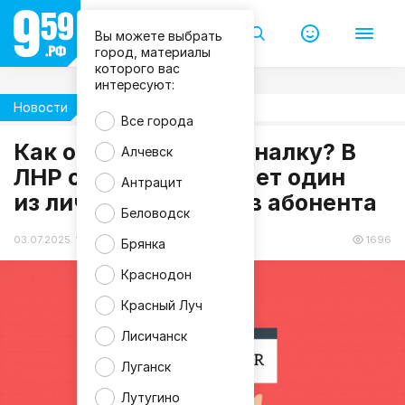
Вы можете выбрать
город, материалы
которого вас
интересуют:
Новости
Жизнь
Все города
Как оплатить коммуналку? В
Алчевск
ЛНР опять не работает один
Антрацит
из личных кабинетов абонента
Беловодск
03.07.2025 11:39
1696
Брянка
Краснодон
Красный Луч
Лисичанск
Луганск
Лутугино