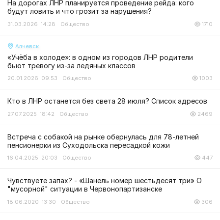
На дорогах ЛНР планируется проведение рейда: кого
будут ловить и что грозит за нарушения?
31.03.2026 14:28
Общество
1710
Алчевск
«Учёба в холоде»: в одном из городов ЛНР родители
бьют тревогу из-за ледяных классов
20.01.2026 09:53
Общество
1003
Кто в ЛНР останется без света 28 июля? Список адресов
27.07.2025 18:42
Общество
2469
Встреча с собакой на рынке обернулась для 78-летней
пенсионерки из Суходольска пересадкой кожи
16.04.2025 20:03
Общество
447
Чувствуете запах? - «Шанель номер шестьдесят три» О
"мусорной" ситуации в Червонопартизанске
18.06.2020 13:30
Общество
306