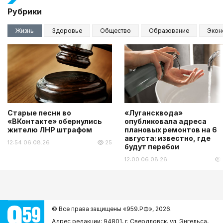
Рубрики
Жизнь
Здоровье
Общество
Образование
Экон
Старые песни во
«Лугансквода»
«ВКонтакте» обернулись
опубликовала адреса
жителю ЛНР штрафом
плановых ремонтов на 6
августа: известно, где
12:54 06.08.26
25
будут перебои
12:00 06.08.26
© Все права защищены «959.РФ»,
2026.
Адрес редакции: 94801, г. Свердловск, ул. Энгельса,