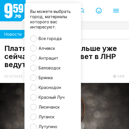
Вы можете выбрать
город, материалы
которого вас
интересуют:
Новости
Жизнь
Все города
Платят в два раза больше уже
Алчевск
сейчас: тарифы за свет в ЛНР
Антрацит
ведут к ростовским
Беловодск
02.07.2025 13:34
3318
Брянка
Краснодон
Красный Луч
Лисичанск
Луганск
Лутугино