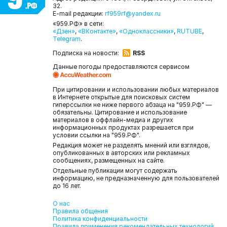
32.
E-mail редакции:
rf959rf@yandex.ru
«959.РФ» в сети:
«Дзен»
,
«ВКонтакте»
,
«Одноклассники»
,
RUTUBE
,
Telegram
.
Подписка на новости:
RSS
Данные погоды предоставляются сервисом
При цитировании и использовании любых материалов
в Интернете открытые для поисковых систем
гиперссылки не ниже первого абзаца на "959.РФ" —
обязательны. Цитирование и использование
материалов в оффлайн-медиа и других
информационных продуктах разрешается при
условии ссылки на "959.РФ".
Редакция может не разделять мнений или взглядов,
опубликованных в авторских или рекламных
сообщениях, размещенных на сайте.
Отдельные публикации могут содержать
информацию, не предназначенную для пользователей
до 16 лет.
О нас
Правила общения
Политика конфиденциальности
Правила применения рекомендательных технологий