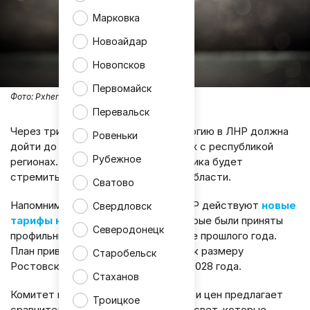
Марковка
Новоайдар
Новопсков
Первомайск
Фото:
Pxhere
Перевальск
Через три года цена на электроэнергию в ЛНР должна
Ровеньки
дойти до уровня тарифов в смежных с республикой
Рубежное
регионах. В данном случае, Республика будет
стремиться к уровню Ростовской области.
Сватово
Напомним, что с этого месяца в ЛНР действуют
новые
Свердловск
тарифы на электроэнергию
, которые были приняты
Северодонецк
профильным комитетом еще в конце прошлого года.
План приведения стоимости услуги к размеру
Старобельск
Ростовской области рассчитан до 2028 года.
Стаханов
Комитет по регулированию тарифов и цен предлагает
Троицкое
сравнительную таблицу тарифов на свет, которые