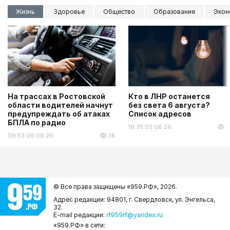
Жизнь
Здоровье
Общество
Образование
Экон
На трассах в Ростовской
Кто в ЛНР останется
области водителей начнут
без света 6 августа?
предупреждать об атаках
Список адресов
БПЛА по радио
19:35 05.08.26
4
09:53 06.08.26
38
© Все права защищены «959.РФ»,
2026.
Адрес редакции: 94801, г. Свердловск, ул. Энгельса,
32.
E-mail редакции:
rf959rf@yandex.ru
«959.РФ» в сети: