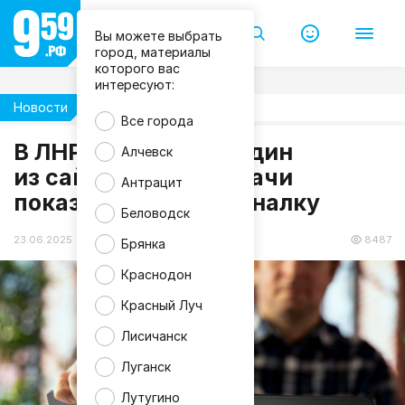
Вы можете выбрать
город, материалы
которого вас
интересуют:
Новости
Жизнь
Все города
В ЛНР не работает один
Алчевск
из сайтов для передачи
Антрацит
показаний за коммуналку
Беловодск
23.06.2025 19:31
8487
Брянка
Краснодон
Красный Луч
Лисичанск
Луганск
Лутугино