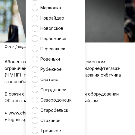
Марковка
Новоайдар
Новопсков
Первомайск
Фото:
freepik
Перевальск
Ровеньки
Абонентов в ЛНР предупредили о временном
ограничении доступа к сайту «Черноморнефтегаза»
Рубежное
(ЧМНГ), где они могут передать показания счётчика
Сватово
газоснабжения.
Свердловск
В связи с техработами на серверном оборудовании
Северодонецк
Общества отсутствуеет доступ к сайтам
Старобельск
• www.chmng.ru
• luganskgaz.chmng.ru
Стаханов
Троицкое