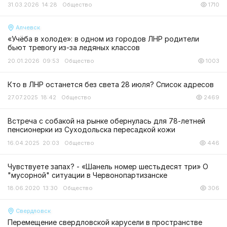
31.03.2026 14:28
Общество
1710
Алчевск
«Учёба в холоде»: в одном из городов ЛНР родители
бьют тревогу из-за ледяных классов
20.01.2026 09:53
Общество
1003
Кто в ЛНР останется без света 28 июля? Список адресов
27.07.2025 18:42
Общество
2469
Встреча с собакой на рынке обернулась для 78-летней
пенсионерки из Суходольска пересадкой кожи
16.04.2025 20:03
Общество
446
Чувствуете запах? - «Шанель номер шестьдесят три» О
"мусорной" ситуации в Червонопартизанске
18.06.2020 13:30
Общество
306
Свердловск
Перемещение свердловской карусели в пространстве