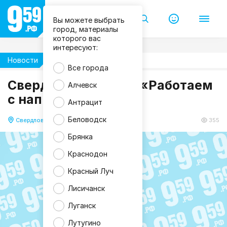
Вы можете выбрать
город, материалы
которого вас
интересуют:
Новости
Жизнь
Все города
Свердловский РЭС: «Работаем
Алчевск
с напряжением!»
Антрацит
Беловодск
Свердловск
18.12.2020 10:02
355
Брянка
Краснодон
Красный Луч
Лисичанск
Луганск
Лутугино