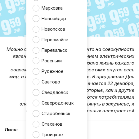
Марковка
Новоайдар
Новопсков
Первомайск
Можно без сомнения утверждать, что на совокупности
Перевальск
явлений, обусловленных движением электрических
Ровеньки
зарядов, сегодня завязана жизнь каждого
современного человека. Электросетями опутан весь
Рубежное
мир, и наш город – не исключение. В преддверие Дня
Сватово
энергетика, который отмечается 22 декабря,
корреспонденты «ТГ», которые, как и другие
Свердловск
свердловчане, являются потребителями
Северодонецк
электроэнергии, решили заглянуть в закулисье, и
отправились в службу районных электросетей
Старобельск
Стаханов
Лиля:
Троицкое