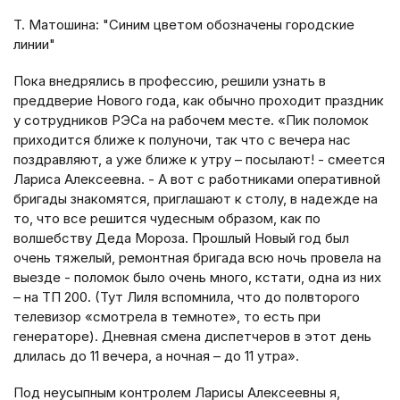
Т. Матошина: "Синим цветом обозначены городские
линии"
Пока внедрялись в профессию, решили узнать в
преддверие Нового года, как обычно проходит праздник
у сотрудников РЭСа на рабочем месте. «Пик поломок
приходится ближе к полуночи, так что с вечера нас
поздравляют, а уже ближе к утру – посылают! - смеется
Лариса Алексеевна. - А вот с работниками оперативной
бригады знакомятся, приглашают к столу, в надежде на
то, что все решится чудесным образом, как по
волшебству Деда Мороза. Прошлый Новый год был
очень тяжелый, ремонтная бригада всю ночь провела на
выезде - поломок было очень много, кстати, одна из них
– на ТП 200. (Тут Лиля вспомнила, что до полвторого
телевизор «смотрела в темноте», то есть при
генераторе). Дневная смена диспетчеров в этот день
длилась до 11 вечера, а ночная – до 11 утра».
Под неусыпным контролем Ларисы Алексеевны я,