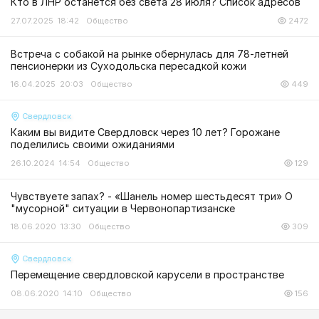
Кто в ЛНР останется без света 28 июля? Список адресов
27.07.2025 18:42
Общество
2472
Встреча с собакой на рынке обернулась для 78-летней
пенсионерки из Суходольска пересадкой кожи
16.04.2025 20:03
Общество
449
Свердловск
Каким вы видите Свердловск через 10 лет? Горожане
поделились своими ожиданиями
26.10.2024 14:54
Общество
129
Чувствуете запах? - «Шанель номер шестьдесят три» О
"мусорной" ситуации в Червонопартизанске
18.06.2020 13:30
Общество
309
Свердловск
Перемещение свердловской карусели в пространстве
08.06.2020 14:10
Общество
156