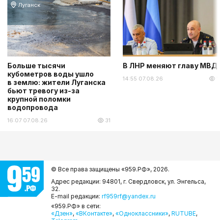
Луганск
Больше тысячи
В ЛНР меняют главу МВД
кубометров воды ушло
14:55 07.08.26
1
в землю: жители Луганска
бьют тревогу из-за
крупной поломки
водопровода
16:07 07.08.26
31
© Все права защищены «959.РФ»,
2026.
Адрес редакции: 94801, г. Свердловск, ул. Энгельса,
32.
E-mail редакции:
rf959rf@yandex.ru
«959.РФ» в сети:
«Дзен»
,
«ВКонтакте»
,
«Одноклассники»
,
RUTUBE
,