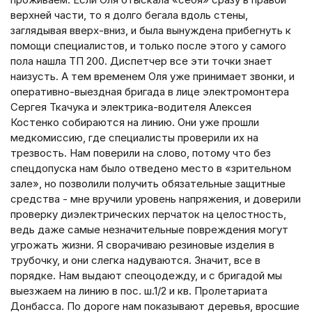
верхней части, то я долго бегала вдоль стены,
заглядывая вверх-вниз, и была вынуждена прибегнуть к
помощи специалистов, и только после этого у самого
пола нашла ТП 200. Диспетчер все эти точки знает
наизусть. А тем временем Оля уже принимает звонки, и
оперативно-выездная бригада в лице электромонтера
Сергея Ткачука и электрика-водителя Алексея
Костенко собираются на линию. Они уже прошли
медкомиссию, где специалисты проверили их на
трезвость. Нам поверили на слово, потому что без
спецдопуска нам было отведено место в «зрительном
зале», но позволили получить обязательные защитные
средства - мне вручили уровень напряжения, и доверили
проверку диэлектрических перчаток на целостность,
ведь даже самые незначительные повреждения могут
угрожать жизни. Я сворачиваю резиновые изделия в
трубочку, и они слегка надуваются. Значит, все в
порядке. Нам выдают спеоцодежду, и с бригадой мы
выезжаем на линию в пос. ш.1/2 и кв. Пролетариата
Донбасса. По дороге нам показывают деревья, вросшие