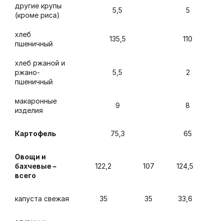
другие крупы
5,5
5
(кроме риса)
хлеб
135,5
110
пшеничный
хлеб ржаной и
ржано-
5,5
2
пшеничный
макаронные
9
8
изделия
Картофель
75,3
65
Овощи и
бахчевые –
122,2
107
124,5
всего
капуста свежая
35
35
33,6