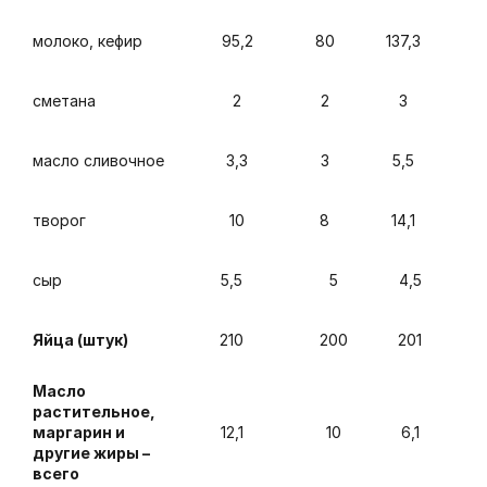
молоко, кефир
95,2
80
137,3
сметана
2
2
3
масло сливочное
3,3
3
5,5
творог
10
8
14,1
сыр
5,5
5
4,5
Яйца (штук)
210
200
201
Масло
растительное,
маргарин и
12,1
10
6,1
другие жиры –
всего