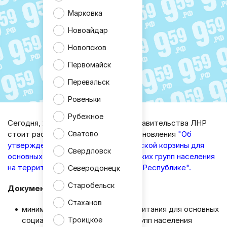
Марковка
Новоайдар
Новопсков
Первомайск
Перевальск
Ровеньки
Рубежное
Сегодня, 28 июля в повестке дня Правительства ЛНР
Сватово
стоит рассмотрение проекта постановления
"
Об
утверждении состава потребительской корзины для
Свердловск
основных социально-демографических групп населения
на территории Луганской Народной Республике
".
Северодонецк
Старобельск
Документ определяет:
Стаханов
минимальный набор продуктов питания для основных
социально-демографических групп населения
Троицкое