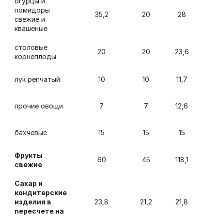
огурцы и
помидоры
35,2
20
28
свежие и
квашеные
столовые
20
20
23,6
корнеплоды
лук репчатый
10
10
11,7
прочие овощи
7
7
12,6
бахчевые
15
15
15
Фрукты
60
45
118,1
свежие
Сахар и
кондитерские
изделия в
23,8
21,2
21,8
пересчете на