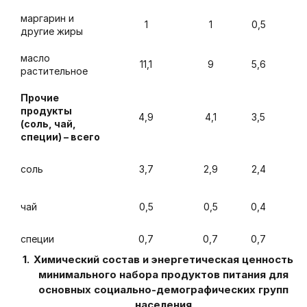
маргарин и
1
1
0,5
другие жиры
масло
11,1
9
5,6
растительное
Прочие
продукты
4,9
4,1
3,5
(соль, чай,
специи) – всего
соль
3,7
2,9
2,4
чай
0,5
0,5
0,4
специи
0,7
0,7
0,7
Химический состав
и энергетическая ценность
минимального набора продуктов
питания для
основных социально-демографических групп
населения