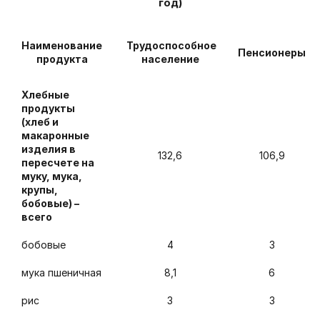
год)
Наименование
Трудоспособное
Пенсионеры
продукта
население
Хлебные
продукты
(хлеб и
макаронные
изделия в
132,6
106,9
пересчете на
муку, мука,
крупы,
бобовые) –
всего
бобовые
4
3
мука пшеничная
8,1
6
рис
3
3