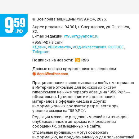
© Все права защищены «959.РФ»,
2026.
Адрес редакции: 94801, г. Свердловск, ул. Энгельса,
32.
E-mail редакции:
rf959rf@yandex.ru
«959.РФ» в сети:
«Дзен»
,
«ВКонтакте»
,
«Одноклассники»
,
RUTUBE
,
Telegram
.
Подписка на новости:
RSS
Данные погоды предоставляются сервисом
При цитировании и использовании любых материалов
в Интернете открытые для поисковых систем
гиперссылки не ниже первого абзаца на "959.РФ" —
обязательны. Цитирование и использование
материалов в оффлайн-медиа и других
информационных продуктах разрешается при
условии ссылки на "959.РФ".
Редакция может не разделять мнений или взглядов,
опубликованных в авторских или рекламных
сообщениях, размещенных на сайте.
Отдельные публикации могут содержать
информацию, не предназначенную для пользователей