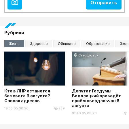
Рубрики
Жизнь
Здоровье
Общество
Образование
Экон
Свердловск
Кто в ЛНР останется
Депутат Госдумы
без света 6 августа?
Водолацкий проведёт
Список адресов
приём свердловчан 6
августа
19:35 05.08.26
239
18:46 05.08.26