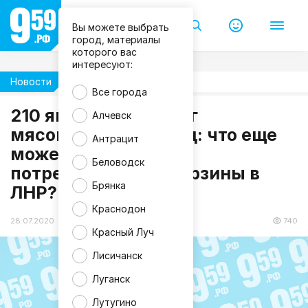
Вы можете выбрать
город, материалы
которого вас
интересуют:
Новости
Жизнь
Все города
210 яиц и почти 59 кг
Алчевск
мясопродуктов в год: что еще
Антрацит
может войти состав
Беловодск
потребительской корзины в
Брянка
ЛНР?
Краснодон
28.07.2020 13:56
740
Красный Луч
Лисичанск
Луганск
Лутугино