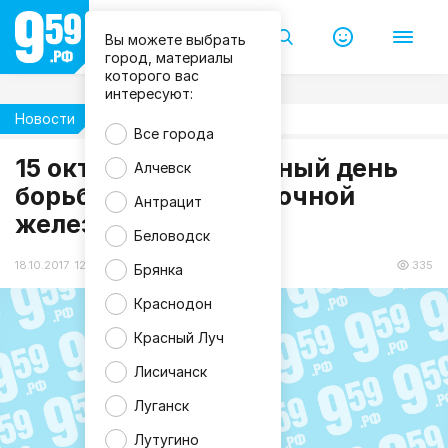
Вы можете выбрать
город, материалы
которого вас
интересуют:
Новости
Здоровье
Все города
15 октября – Всемирный день
Алчевск
борьбы с раком молочной
Антрацит
железы
Беловодск
18.10.2017 12:43
335
Брянка
Краснодон
Красный Луч
Лисичанск
Луганск
Лутугино