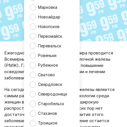
Марковка
Новоайдар
Новопсков
Первомайск
Перевальск
Ежегодно 15 октября в 44 странах мира проводится
Ровеньки
Всемирный день борьбы с раком молочной железы
Рубежное
(РМЖ). Главная цель данной акции – повышение
осведомленности о раннем выявлении и лечении
Сватово
заболевания.
Свердловск
На сегодняшний день рак молочной железы является
Северодонецк
самым распространенным видом онкологии среди
женщин во всем мире. Несмотря на широкую
Старобельск
распространенность патологии, до сих пор нет
Стаханов
достаточных данных о причинах развития этого
заболевания, поэтому раннее выявление остается
Троицкое
краеугольным камнем борьбы с этим недугом.