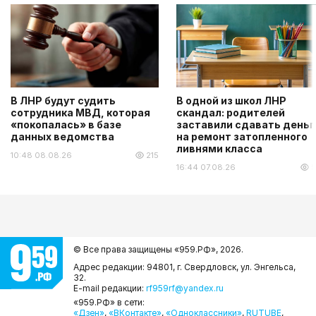
В ЛНР будут судить
В одной из школ ЛНР
сотрудника МВД, которая
скандал: родителей
«покопалась» в базе
заставили сдавать деньг
данных ведомства
на ремонт затопленного
ливнями класса
10:48 08.08.26
215
16:44 07.08.26
5
© Все права защищены «959.РФ»,
2026.
Адрес редакции: 94801, г. Свердловск, ул. Энгельса,
32.
E-mail редакции:
rf959rf@yandex.ru
«959.РФ» в сети:
«Дзен»
,
«ВКонтакте»
,
«Одноклассники»
,
RUTUBE
,